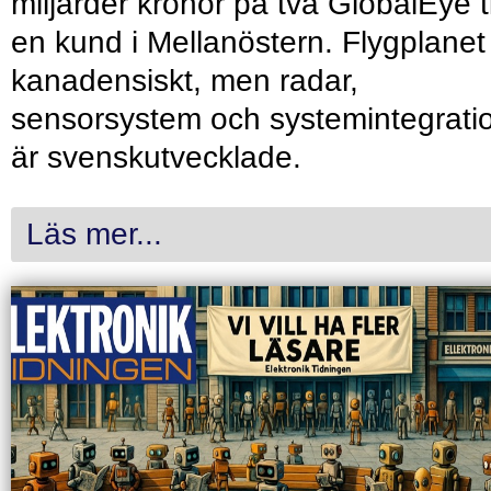
miljarder kronor på två GlobalEye ti
en kund i Mellanöstern. Flygplanet
kanadensiskt, men radar,
sensorsystem och systemintegrati
är svenskutvecklade.
Läs mer...