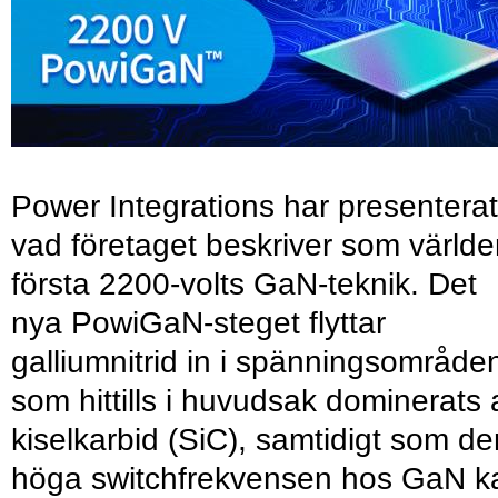
Power Integrations har presenterat
vad företaget beskriver som värld
första 2200-volts GaN-teknik. Det
nya PowiGaN-steget flyttar
galliumnitrid in i spänningsområde
som hittills i huvudsak dominerats 
kiselkarbid (SiC), samtidigt som de
höga switchfrekvensen hos GaN k