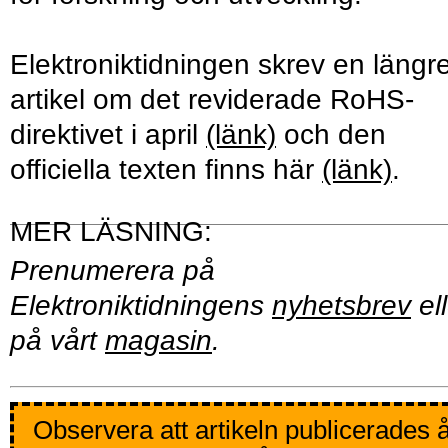
Elektroniktidningen skrev en längr
artikel om det reviderade RoHS-
direktivet i april
(länk)
och den
officiella texten finns här
(länk)
.
Prenumerera på
Elektroniktidningens
nyhetsbrev
ell
på vårt
magasin
.
Observera att artikeln publicerades 