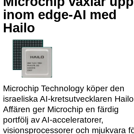
Microchip växlar upp
inom edge-AI med
Hailo
Microchip Technology köper den
israeliska AI-kretsutvecklaren Hailo
Affären ger Microchip en färdig
portfölj av AI-acceleratorer,
visionsprocessorer och mjukvara f