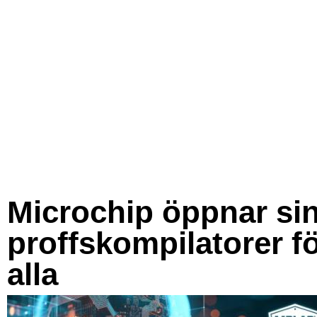
Microchip öppnar si
proffskompilatorer f
alla