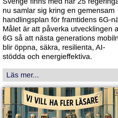
Sverige finns med när 25 regering
nu samlar sig kring en gemensam
handlingsplan för framtidens 6G-nä
Målet är att påverka utvecklingen 
6G så att nästa generations mobil
blir öppna, säkra, resilienta, AI-
stödda och energieffektiva.
Läs mer...