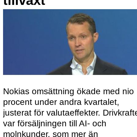
tillväxt
Nokias omsättning ökade med nio
procent under andra kvartalet,
justerat för valutaeffekter. Drivkraf
var försäljningen till AI- och
molnkunder, som mer än