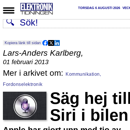
TORSDAG 6 AUGUSTI 2026
VEC
Kopiera länk till sidan
Lars-Anders Karlberg
,
01 februari 2013
Kommunikation,
Fordonselektronik
Säg hej til
Siri i bilen
Apple har gjort upp med tio av