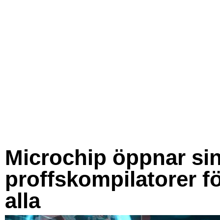
Microchip öppnar si
proffskompilatorer f
alla