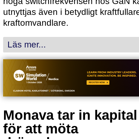
höga switchfrekvensen hos GaN k
utnyttjas även i betydligt kraftfullar
kraftomvandlare.
Läs mer...
Monava tar in kapital
för att möta