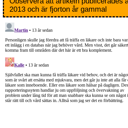
Observera att artikeln publicerades 
2013 och är fjorton år gammal