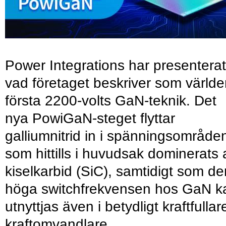
Power Integrations har presenterat
vad företaget beskriver som värld
första 2200-volts GaN-teknik. Det
nya PowiGaN-steget flyttar
galliumnitrid in i spänningsområde
som hittills i huvudsak dominerats 
kiselkarbid (SiC), samtidigt som de
höga switchfrekvensen hos GaN k
utnyttjas även i betydligt kraftfullar
kraftomvandlare.