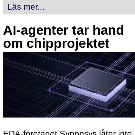
Läs mer...
AI-agenter tar hand
om chipprojektet
EDA-företaget Synopsys låter inte