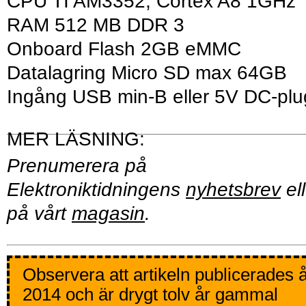
CPU TI AM3352, Cortex A8 1GHz
RAM 512 MB DDR 3
Onboard Flash 2GB eMMC
Datalagring Micro SD max 64GB
Ingång USB min-B eller 5V DC-pl
Prenumerera på
Elektroniktidningens
nyhetsbrev
ell
på vårt
magasin
.
Observera att artikeln publicerades 
2014 och är drygt tolv år gammal