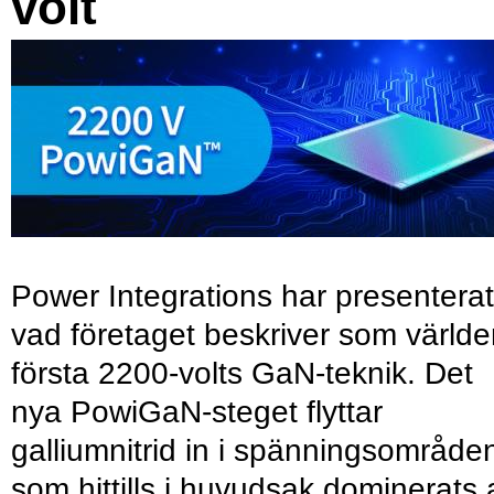
volt
Power Integrations har presenterat
vad företaget beskriver som värld
första 2200-volts GaN-teknik. Det
nya PowiGaN-steget flyttar
galliumnitrid in i spänningsområde
som hittills i huvudsak dominerats 