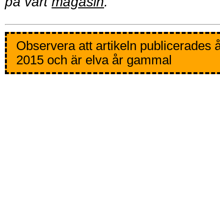
på vårt
magasin
.
Observera att artikeln publicerades 
2015 och är elva år gammal