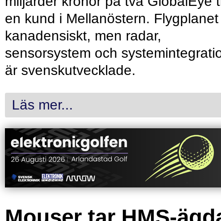
miljarder kronor på två GlobalEye ti
en kund i Mellanöstern. Flygplanet
kanadensiskt, men radar,
sensorsystem och systemintegrati
är svenskutvecklade.
Läs mer...
Mouser tar HMS-ägd