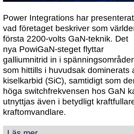
Power Integrations har presenterat
vad företaget beskriver som värld
första 2200-volts GaN-teknik. Det
nya PowiGaN-steget flyttar
galliumnitrid in i spänningsområde
som hittills i huvudsak dominerats 
kiselkarbid (SiC), samtidigt som de
höga switchfrekvensen hos GaN k
utnyttjas även i betydligt kraftfullar
kraftomvandlare.
Läs mer...