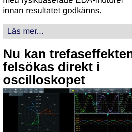
med fysikbaserade EDA-motorer
innan resultatet godkänns.
Läs mer...
Nu kan trefaseffekte
felsökas direkt i
oscilloskopet