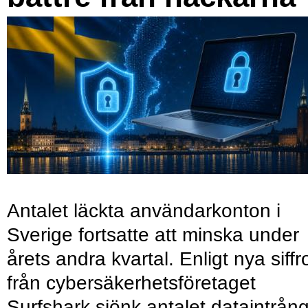
Antalet läckta användarkonton i
Sverige fortsatte att minska under
årets andra kvartal. Enligt nya siffr
från cybersäkerhetsföretaget
Surfshark sjönk antalet dataintrån