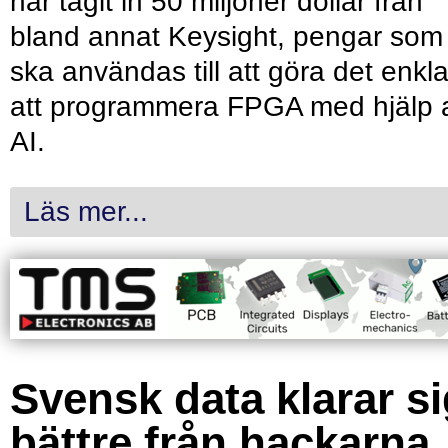
har tagit in 50 miljoner dollar från
bland annat Keysight, pengar som
ska användas till att göra det enkl
att programmera FPGA med hjälp 
AI.
Läs mer...
Svensk data klarar s
bättre från hackarna