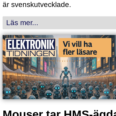
är svenskutvecklade.
Läs mer...
Mouser tar HMS-ägd