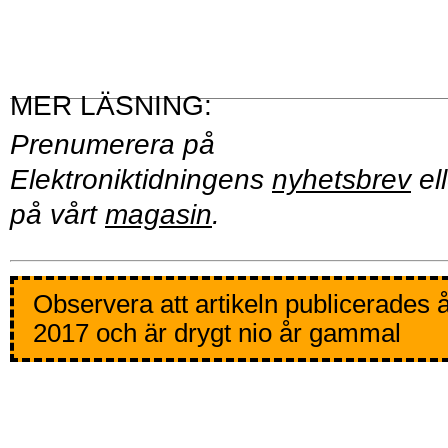
Prenumerera på
Elektroniktidningens
nyhetsbrev
ell
på vårt
magasin
.
Observera att artikeln publicerades 
2017 och är drygt nio år gammal