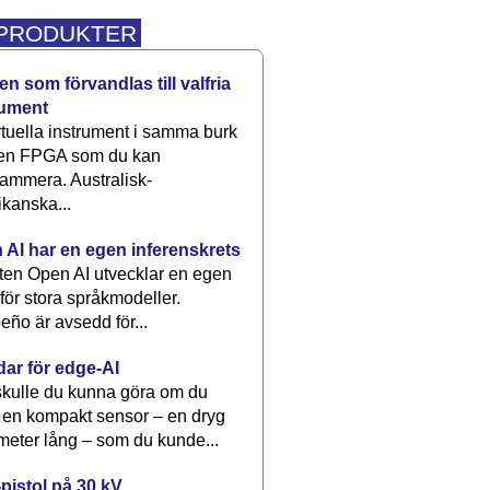
 PRODUKTER
n som förvandlas till valfria
rument
rtuella instrument i samma burk
 en FPGA som du kan
ammera. Australisk-
kanska...
 AI har en egen inferenskrets
tten Open AI utvecklar en egen
 för stora språkmodeller.
eño är avsedd för...
dar för edge-AI
kulle du kunna göra om du
 en kompakt sensor – en dryg
meter lång – som du kunde...
pistol på 30 kV