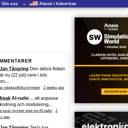
Om oss
⏛
About / Advertise
MMENTARER
Jan Tångring
Den aktiva flottan
är nu (22 juli) nere i tolv
on....
as robotaxiflotta krymper
·
2 weeks ago
freak
AI-radio
... att anpassa
kodning och modulering...
a lovar mycket med sin AI-radio
·
2
s ago
Jan Tångring
Tesla har