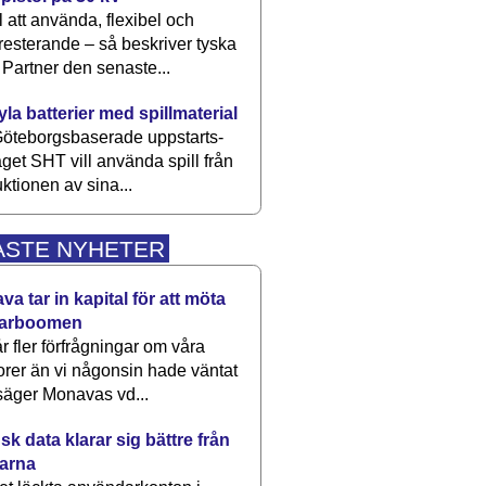
 att använda, flexibel och
esterande – så beskriver tyska
artner den senaste...
kyla batterier med spillmaterial
öteborgsbaserade upp­starts­
aget SHT vill använda spill från
ktionen av sina...
ASTE NYHETER
a tar in kapital för att möta
arboomen
får fler förfrågningar om våra
rer än vi någonsin hade väntat
säger Monavas vd...
k data klarar sig bättre från
arna