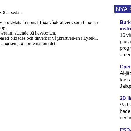
NYA
Burke
inst
16 vi
plus
progr
ameri
Open
AI-jä
krets
Jalap
3D-li
Vad s
hade
centi
ESD-