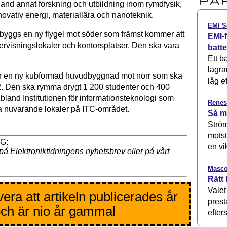
and annat forskning och utbildning inom rymdfysik,
novativ energi, materiallära och nanoteknik.
EMI S
t byggs en ny flygel mot söder som främst kommer att
EMI-f
ervisningslokaler och kontorsplatser. Den ska vara
batt
Ett b
lagra
ir en ny kubformad huvudbyggnad mot norr som ska
låg ef
2. Den ska rymma drygt 1 200 studenter och 400
ibland Institutionen för informationsteknologi som
Renes
ina nuvarande lokaler på ITC‐området.
Så m
Ström
motst
en vi
på Elektroniktidningens
nyhetsbrev
eller på vårt
Masco
Rätt 
Valet
era att artikeln publicerades år
prest
ch är nio år gammal
efters