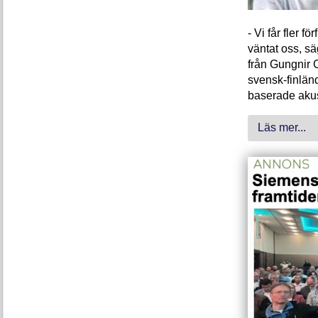
- Vi får fler 
väntat oss, s
från Gungnir 
svensk-finlän
baserade akus
Läs mer...