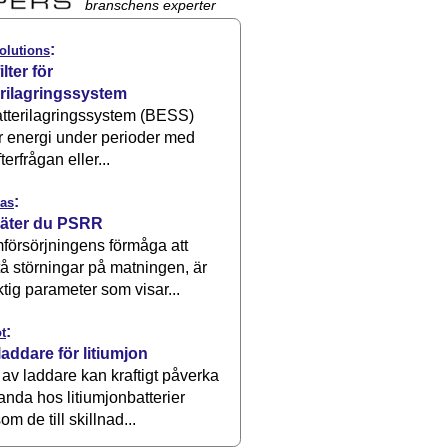
branschens experter
:
olutions
ilter för
erilagringssystem
atterilagringssystem (BESS)
r energi under perioder med
terfrågan eller...
:
as
äter du PSRR
försörjningens förmåga att
å störningar på matningen, är
ktig parameter som visar...
:
t
laddare för litiumjon
 av laddare kan kraftigt påverka
anda hos litiumjonbatterier
om de till skillnad...