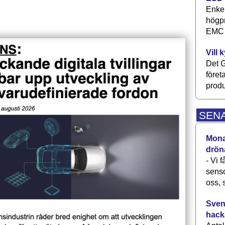
Enkel
högpr
EMC P
Vill 
Det G
föret
produ
SEN
Monav
drön
- Vi 
senso
oss, 
Svens
hack