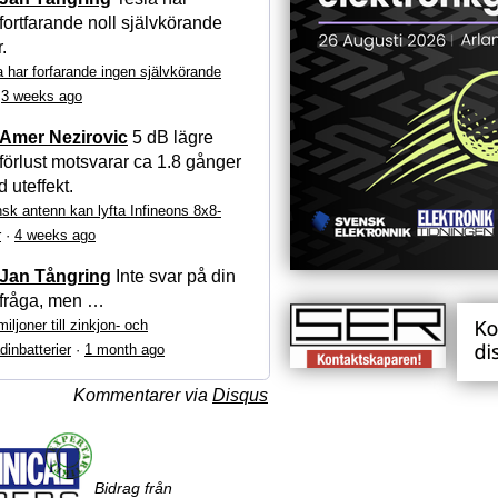
fortfarande noll självkörande
r.
a har forfarande ingen självkörande
·
3 weeks ago
Amer Nezirovic
5 dB lägre
förlust motsvarar ca 1.8 gånger
 uteffekt.
sk antenn kan lyfta Infineons 8x8-
r
·
4 weeks ago
Jan Tångring
Inte svar på din
fråga, men …
iljoner till zinkjon- och
dinbatterier
·
1 month ago
Kommentarer via
Disqus
Bidrag från