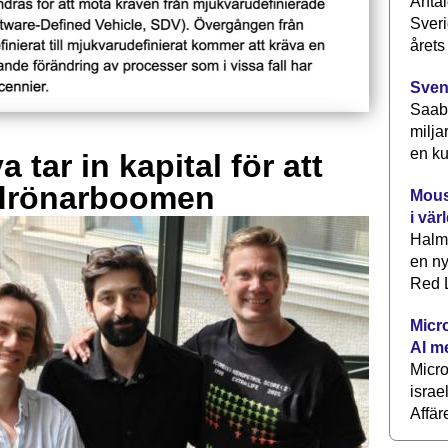
Antal
Sveri
årets
Sven
Saab 
milja
en ku
 tar in kapital för att
drönarboomen
Mous
i vär
Halm
en ny
Red L
Micr
AI m
Micr
israe
Affär