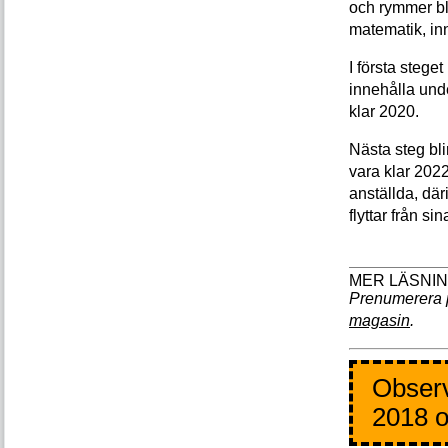
och rymmer bl
matematik, in
I första stege
innehålla und
klar 2020.
Nästa steg bl
vara klar 202
anställda, där
flyttar från s
Prenumerera 
magasin
.
Observ
2018 o