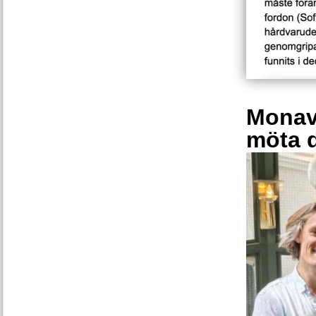
Monava
möta 