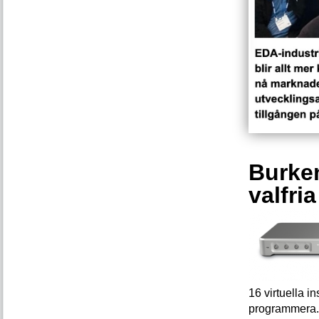
Burken
valfri
16 virtuella 
programmera. 