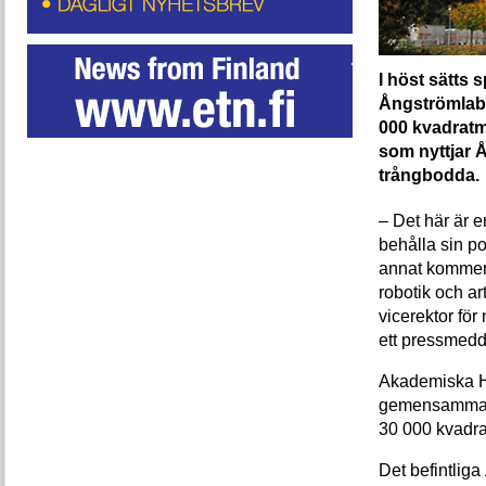
I höst sätts
Ångströmlabb
000 kvadratme
som nyttjar 
trångbodda.
– Det här är e
behålla sin po
annat kommer 
robotik och ar
vicerektor för
ett pressmed
Akademiska Hu
gemensamma s
30 000 kvadrat
Det befintlig