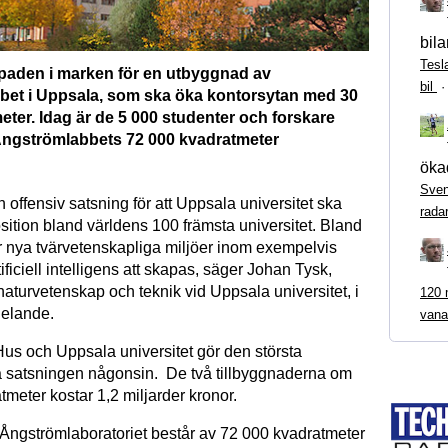
bila
Tesl
 spaden i marken för en utbyggnad av
bil
et i Uppsala, som ska öka kontorsytan med 30
ter. Idag är de 5 000 studenter och forskare
Ångströmlabbets 72 000 kvadratmeter
ökad
Sven
n offensiv satsning för att Uppsala universitet ska
rada
sition bland världens 100 främsta universitet. Bland
nya tvärvetenskapliga miljöer inom exempelvis
tificiell intelligens att skapas, säger Johan Tysk,
 naturvetenskap och teknik vid Uppsala universitet, i
120 m
delande.
vana
s och Uppsala universitet gör den största
atsningen någonsin. De två tillbyggnaderna om
meter kostar 1,2 miljarder kronor.
a Ångströmlaboratoriet består av 72 000 kvadratmeter