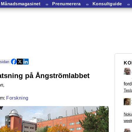
Månadsmagasinet
⏛
Prenumerera
⏛
Konsultguide
⏛
 sidan
KO
atsning på Ångströmlabbet
ford
on
,
Tesl
Forskning
Noki
week