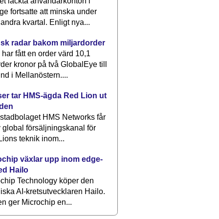
et läckta användarkonton i
ge fortsatte att minska under
 andra kvartal. Enligt nya...
sk radar bakom miljardorder
har fått en order värd 10,1
rder kronor på två GlobalEye till
nd i Mellanöstern....
er tar HMS-ägda Red Lion ut
lden
stadbolaget HMS Networks får
 global försäljningskanal för
ions teknik inom...
ochip växlar upp inom edge-
ed Hailo
ochip Technology köper den
liska AI-kretsutvecklaren Hailo.
en ger Microchip en...