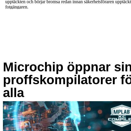
Microchip öppnar si
proffskompilatorer f
alla