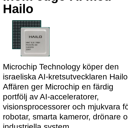
Hailo
Microchip Technology köper den
israeliska AI-kretsutvecklaren Hailo
Affären ger Microchip en färdig
portfölj av AI-acceleratorer,
visionsprocessorer och mjukvara f
robotar, smarta kameror, drönare 
industriella system.