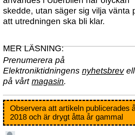
användes i Uberbilen när olyckan
skedde, utan säger sig vilja vänta 
att utredningen ska bli klar.
Prenumerera på
Elektroniktidningens
nyhetsbrev
ell
på vårt
magasin
.
Observera att artikeln publicerades 
2018 och är drygt åtta år gammal