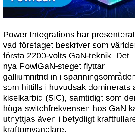
Power Integrations har presenterat
vad företaget beskriver som värld
första 2200-volts GaN-teknik. Det
nya PowiGaN-steget flyttar
galliumnitrid in i spänningsområde
som hittills i huvudsak dominerats 
kiselkarbid (SiC), samtidigt som de
höga switchfrekvensen hos GaN k
utnyttjas även i betydligt kraftfullar
kraftomvandlare.