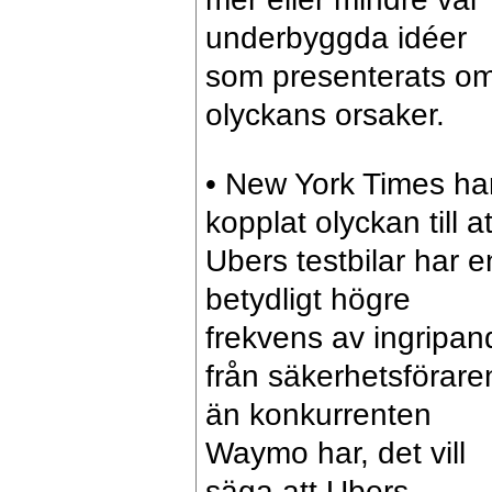
underbyggda idéer
som presenterats o
olyckans orsaker.
• New York Times ha
kopplat olyckan till at
Ubers testbilar har e
betydligt högre
frekvens av ingripan
från säkerhetsförare
än konkurrenten
Waymo har, det vill
säga att Ubers