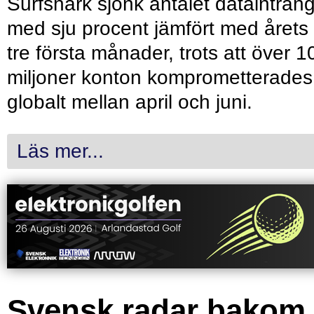
Surfshark sjönk antalet dataintrån
med sju procent jämfört med årets
tre första månader, trots att över 1
miljoner konton komprometterades
globalt mellan april och juni.
Läs mer...
Svensk radar bakom