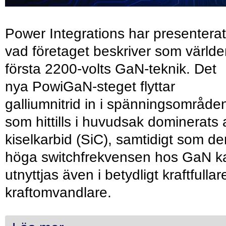
Power Integrations har presenterat
vad företaget beskriver som värld
första 2200-volts GaN-teknik. Det
nya PowiGaN-steget flyttar
galliumnitrid in i spänningsområde
som hittills i huvudsak dominerats 
kiselkarbid (SiC), samtidigt som de
höga switchfrekvensen hos GaN k
utnyttjas även i betydligt kraftfullar
kraftomvandlare.