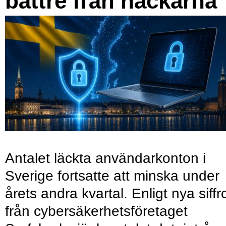
bättre från hackarna
Antalet läckta användarkonton i
Sverige fortsatte att minska under
årets andra kvartal. Enligt nya siffr
från cybersäkerhetsföretaget