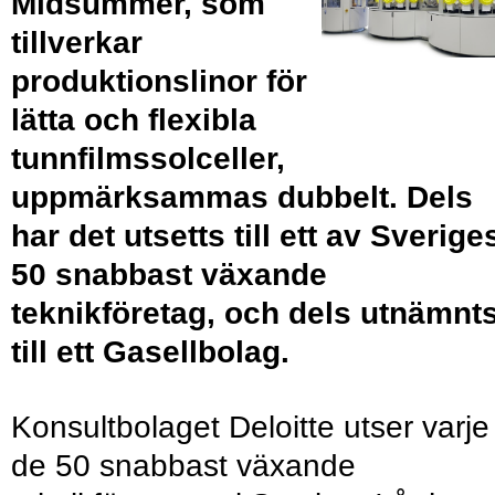
Midsummer, som
tillverkar
produktionslinor för
lätta och flexibla
tunnfilmssolceller,
uppmärksammas dubbelt. Dels
har det utsetts till ett av Sverige
50 snabbast växande
teknikföretag, och dels utnämnt
till ett Gasellbolag.
Konsultbolaget Deloitte utser varje
de 50 snabbast växande