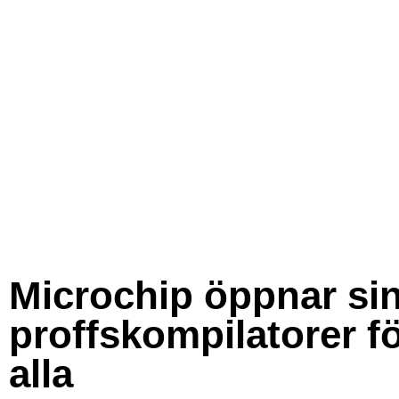
Microchip öppnar si
proffskompilatorer f
alla