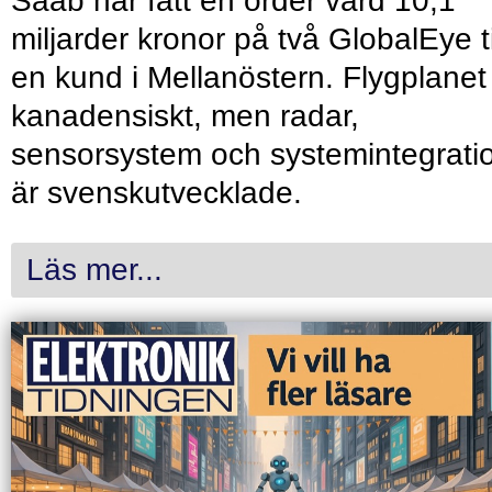
Saab har fått en order värd 10,1
miljarder kronor på två GlobalEye ti
en kund i Mellanöstern. Flygplanet
kanadensiskt, men radar,
sensorsystem och systemintegrati
är svenskutvecklade.
Läs mer...