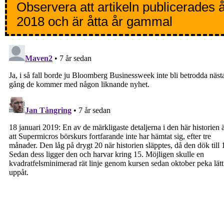
Observera att artikeln publicerades 
2018 och är åtta år gammal