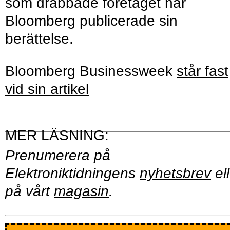
som drabbade företaget när
Bloomberg publicerade sin
berättelse.
Bloomberg Businessweek
står fast
vid sin artikel
Prenumerera på
Elektroniktidningens
nyhetsbrev
ell
på vårt
magasin
.