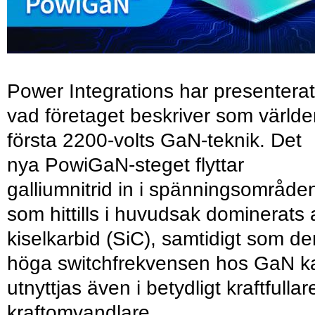
Power Integrations har presenterat
vad företaget beskriver som värld
första 2200-volts GaN-teknik. Det
nya PowiGaN-steget flyttar
galliumnitrid in i spänningsområde
som hittills i huvudsak dominerats 
kiselkarbid (SiC), samtidigt som de
höga switchfrekvensen hos GaN k
utnyttjas även i betydligt kraftfullar
kraftomvandlare.