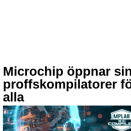
Microchip öppnar si
proffskompilatorer f
alla