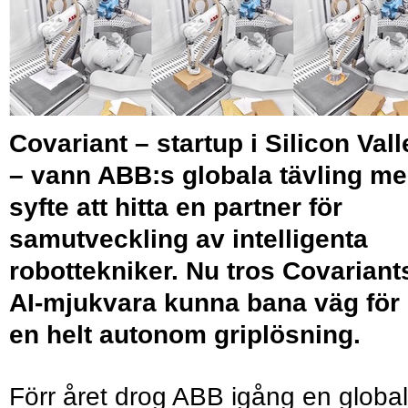
Covariant – startup i Silicon Vall
– vann ABB:s globala tävling m
syfte att hitta en partner för
samutveckling av intelligenta
robottekniker. Nu tros Covariant
AI-mjukvara kunna bana väg för
en helt autonom griplösning.
Förr året drog ABB igång en global