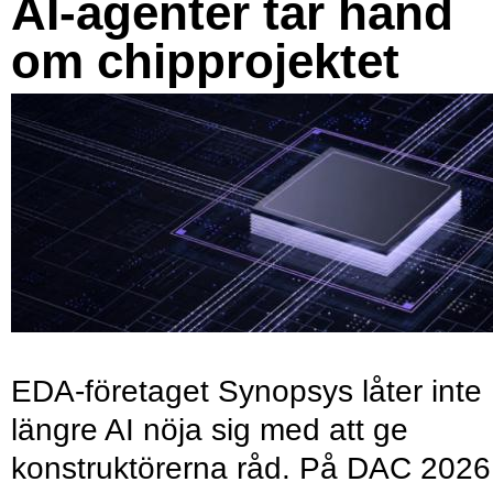
AI-agenter tar hand
om chipprojektet
EDA-företaget Synopsys låter inte
längre AI nöja sig med att ge
konstruktörerna råd. På DAC 2026