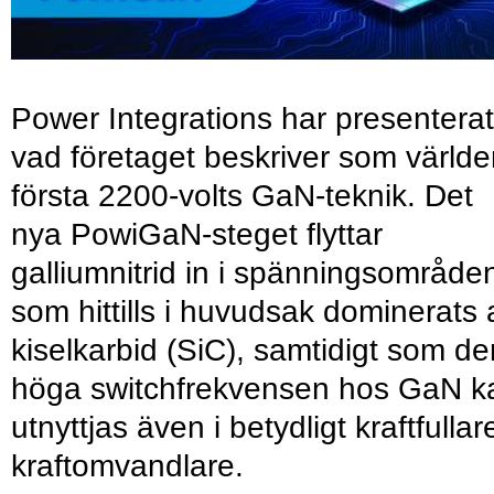
Power Integrations har presenterat
vad företaget beskriver som värld
första 2200-volts GaN-teknik. Det
nya PowiGaN-steget flyttar
galliumnitrid in i spänningsområde
som hittills i huvudsak dominerats 
kiselkarbid (SiC), samtidigt som de
höga switchfrekvensen hos GaN k
utnyttjas även i betydligt kraftfullar
kraftomvandlare.