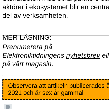
aktörer i ekosystemet blir en centra
del av verksamheten.
Prenumerera på
Elektroniktidningens
nyhetsbrev
ell
på vårt
magasin
.
Observera att artikeln publicerades 
2021 och är sex år gammal