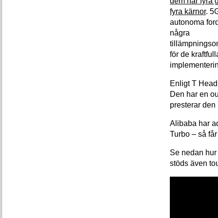
dem har fyra 
fyra kärnor
. 5
autonoma for
några
tillämpnings
för de kraftful
implementeri
Enligt T Head
Den har en ou
presterar den
Alibaba har a
Turbo – så få
Se nedan hur 
stöds även to