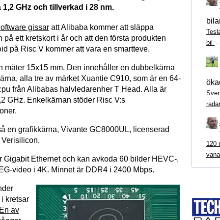
1,2 GHz och tillverkad i 28 nm.
bila
oftware gissar
att Alibaba kommer att släppa
Tesl
 på ett kretskort i år och att den första produkten
bil
id på Risc V kommer att vara en smartteve.
n mäter 15x15 mm. Den innehåller en dubbelkärna
ärna, alla tre av märket Xuantie C910, som är en 64-
ökad
cpu från Alibabas halvledarenher T Head. Alla är
Sven
 1,2 GHz. Enkelkärnan stöder Risc V:s
rada
ioner.
så en grafikkärna, Vivante GC8000UL, licenserad
 Verisilicon.
120 m
vana
r Gigabit Ethernet och kan avkoda 60 bilder HEVC-,
EG-video i 4K. Minnet är DDR4 i 2400 Mbps.
nder
i kretsar
En av