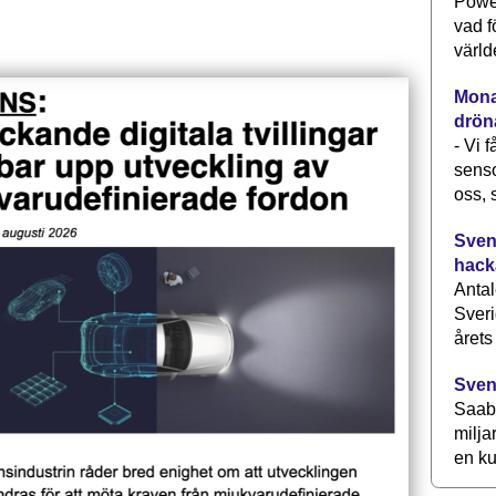
Power
vad f
värld
Monav
drön
- Vi 
senso
oss, 
Svens
hack
Antal
Sveri
årets
Sven
Saab 
milja
en ku