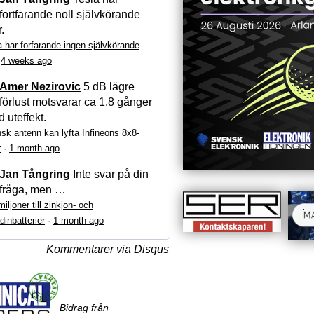
fortfarande noll självkörande
r.
a har forfarande ingen självkörande
·
4 weeks ago
Amer Nezirovic
5 dB lägre
förlust motsvarar ca 1.8 gånger
 uteffekt.
sk antenn kan lyfta Infineons 8x8-
r
·
1 month ago
Jan Tångring
Inte svar på din
fråga, men …
iljoner till zinkjon- och
dinbatterier
·
1 month ago
Kommentarer via
Disqus
Bidrag från