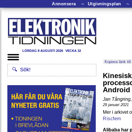
Annonsera
⏦
Utgivningsplan
⏦
LÖRDAG 8 AUGUSTI 2026
VECKA 32
Kopiera länk till
Kinesisk
processo
Android
Jan Tångring
,
29 januari 2021
Riscfem
Alibaba har p