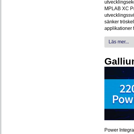
utvecklingsek
MPLAB XC Pro-
utvecklingssvi
sänker tröskel
applikationer 
Läs mer...
Galliu
Power Integra