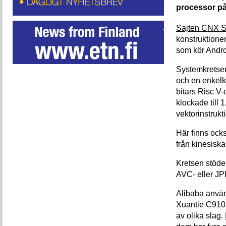
processor på 
Sajten CNX S
konstruktionen
som kör Andro
Systemkretse
och en enkelk
bitars Risc V-
klockade till
vektorinstrukt
Här finns ock
från kinesiska
Kretsen stöde
AVC- eller JP
Alibaba anvä
Xuantie C910 
av olika slag.