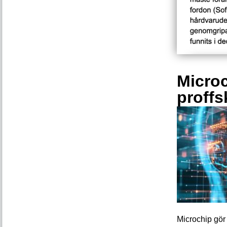
Microc
proffs
Microchip gör 