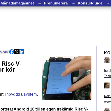
Månadsmagasinet
⏦
Prenumerera
⏦
Konsultguide
⏦
 sidan
KO
 Risc V-
r kör
ford
Tesl
Inbyggda system,
Noki
week
orterat Android 10 till en egen trekärnig Risc V-