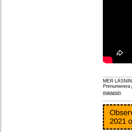
Prenumerera 
magasin
.
Observ
2021 o