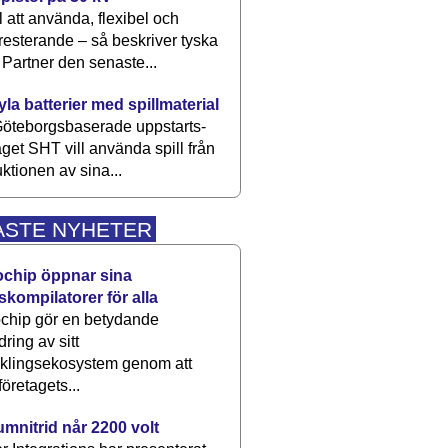
 att använda, flexibel och
esterande – så beskriver tyska
artner den senaste...
kyla batterier med spillmaterial
öteborgsbaserade upp­starts­
aget SHT vill använda spill från
ktionen av sina...
ASTE NYHETER
ochip öppnar sina
skompilatorer för alla
chip gör en betydande
dring av sitt
cklingsekosystem genom att
företagets...
umnitrid når 2200 volt