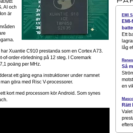
gånger
G, AI och
don är
EMI S
EMI-f
områden
batt
lare
Ett b
ngarna.
lagra
låg ef
 har Xuantie C910 prestanda som en Cortex A73.
t-of-order-rörledning på 12 steg. I Coremark
Renes
 7,1 poäng per MHz.
Så m
Ström
dderat ett gäng egna instruktioner under namnet
motst
r man göra med Risc V-processorer.
en vi
ett kort med processorn kör Android. Som synes
Masco
uch.
Rätt 
Valet
prest
efters