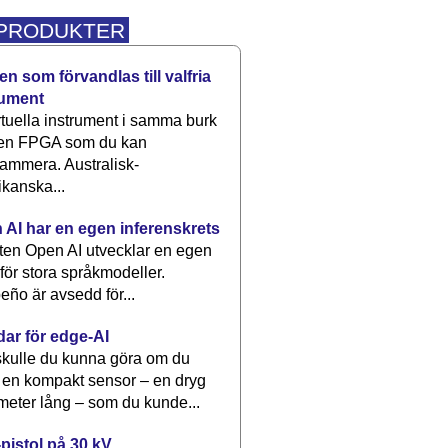
 PRODUKTER
n som förvandlas till valfria
rument
rtuella instrument i samma burk
 en FPGA som du kan
ammera. Australisk-
kanska...
 AI har en egen inferenskrets
tten Open AI utvecklar en egen
 för stora språkmodeller.
eño är avsedd för...
dar för edge-AI
kulle du kunna göra om du
 en kompakt sensor – en dryg
meter lång – som du kunde...
pistol på 30 kV