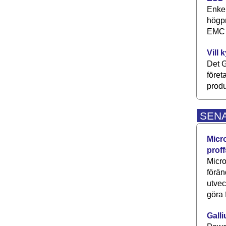
Enkel
högpr
EMC P
Vill 
Det G
föret
produ
SEN
Micr
proff
Micro
förän
utve
göra 
Galli