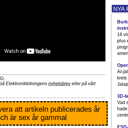
NYA
Burke
inst
16 vi
plus
progr
ameri
Open
AI-jä
krets
på Elektroniktidningens
nyhetsbrev
eller på vårt
Jalap
3D-li
Vad s
era att artikeln publicerades år
hade
centi
ch är sex år gammal
ESD-