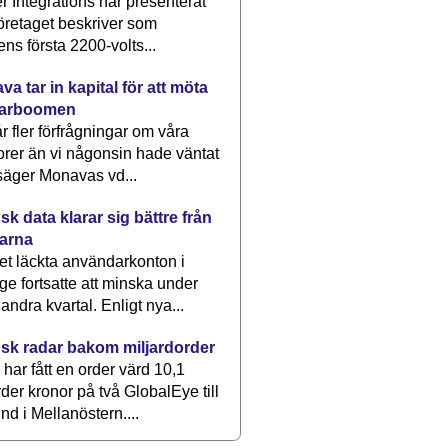
 Integrations har presenterat
öretaget beskriver som
ens första 2200-volts...
a tar in kapital för att möta
arboomen
får fler förfrågningar om våra
rer än vi någonsin hade väntat
säger Monavas vd...
k data klarar sig bättre från
arna
et läckta användarkonton i
ge fortsatte att minska under
 andra kvartal. Enligt nya...
sk radar bakom miljardorder
har fått en order värd 10,1
rder kronor på två GlobalEye till
nd i Mellanöstern....