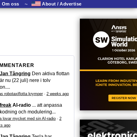
Om oss
⏦
About / Advertise
MMENTARER
Jan Tångring
Den aktiva flottan
är nu (22 juli) nere i tolv
on....
as robotaxiflotta krymper
·
2 weeks ago
freak
AI-radio
... att anpassa
kodning och modulering...
a lovar mycket med sin AI-radio
·
2
s ago
Jan Tångring
Tesla har