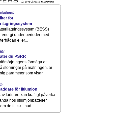
branschens experter
:
olutions
ilter för
erilagringssystem
atterilagringssystem (BESS)
r energi under perioder med
terfrågan eller...
:
as
äter du PSRR
försörjningens förmåga att
å störningar på matningen, är
ktig parameter som visar...
:
t
laddare för litiumjon
 av laddare kan kraftigt påverka
anda hos litiumjonbatterier
om de till skillnad...