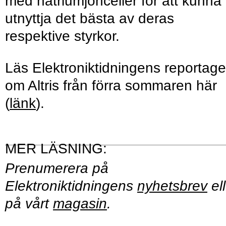
med natriumjonceller för att kunna
utnyttja det bästa av deras
respektive styrkor.
Läs Elektroniktidningens reportage
om Altris från förra sommaren här
(
länk
).
Prenumerera på
Elektroniktidningens
nyhetsbrev
ell
på vårt
magasin
.