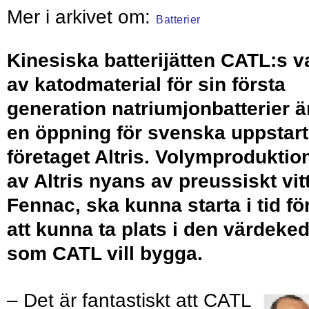
Batterier
Kinesiska batteri­jätten CATL:s v
av katod­material för sin första
generation natrium­jon­batterier ä
en öppning för svenska uppstart
företaget Altris. Volym­produktio
av Altris nyans av preussiskt vitt
Fennac, ska kunna starta i tid fö
att kunna ta plats i den värde­ked
som CATL vill bygga.
– Det är fantastiskt att CATL