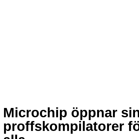
Microchip öppnar si
proffskompilatorer f