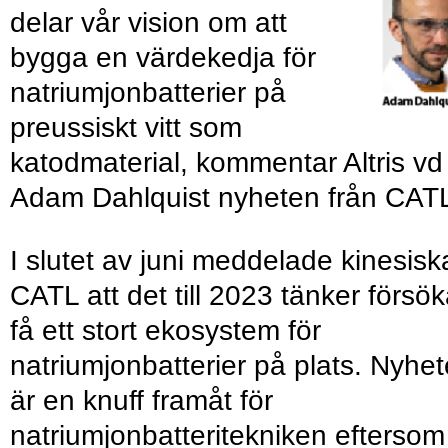
delar vår vision om att
bygga en värdekedja för
natriumjonbatterier på
preussiskt vitt som
katodmaterial, kommentar Altris vd
Adam Dahlquist nyheten från CAT
I slutet av juni meddelade kinesisk
CATL att det till 2023 tänker försö
få ett stort ekosystem för
natriumjonbatterier på plats. Nyhe
är en knuff framåt för
natriumjonbatteritekniken eftersom