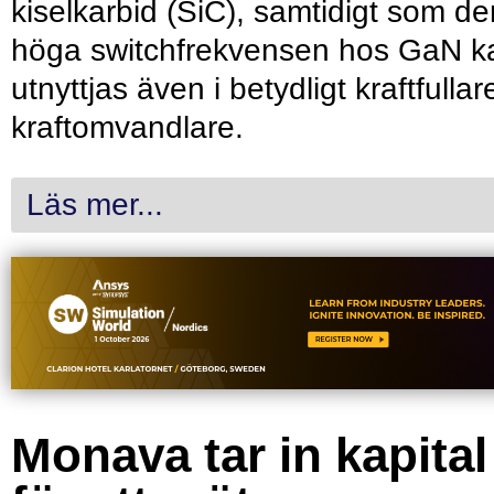
kiselkarbid (SiC), samtidigt som de
höga switchfrekvensen hos GaN k
utnyttjas även i betydligt kraftfullar
kraftomvandlare.
Läs mer...
Monava tar in kapital