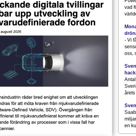
Power
vad f
värld
Monav
drön
- Vi 
senso
oss, 
Svens
hack
Antal
Sveri
årets
Sven
Saab 
milja
en ku