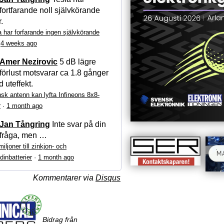
fortfarande noll självkörande
r.
a har forfarande ingen självkörande
·
4 weeks ago
Amer Nezirovic
5 dB lägre
förlust motsvarar ca 1.8 gånger
 uteffekt.
sk antenn kan lyfta Infineons 8x8-
r
·
1 month ago
Jan Tångring
Inte svar på din
fråga, men …
iljoner till zinkjon- och
dinbatterier
·
1 month ago
Kommentarer via
Disqus
Bidrag från