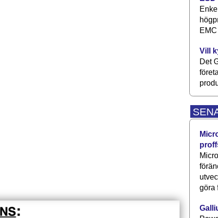
Enkel
högpr
EMC P
Vill 
Det G
föret
produ
SEN
Micr
proff
Micro
förän
utve
göra 
Galli