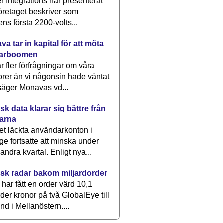
 Integrations har presenterat
öretaget beskriver som
ens första 2200-volts...
a tar in kapital för att möta
arboomen
får fler förfrågningar om våra
rer än vi någonsin hade väntat
säger Monavas vd...
k data klarar sig bättre från
arna
et läckta användarkonton i
ge fortsatte att minska under
 andra kvartal. Enligt nya...
sk radar bakom miljardorder
har fått en order värd 10,1
rder kronor på två GlobalEye till
nd i Mellanöstern....