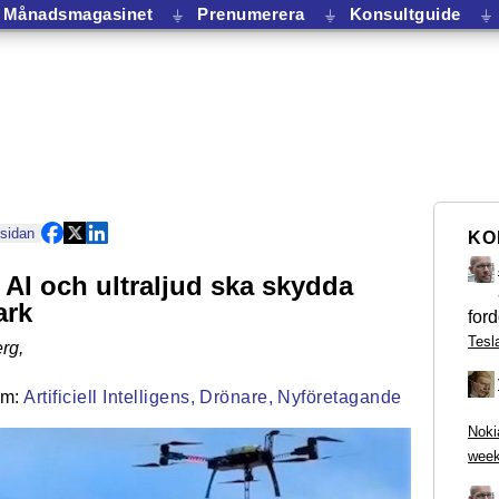
Månadsmagasinet
⏚
Prenumerera
⏚
Konsultguide
⏚
 sidan
KO
 AI och ultraljud ska skydda
ark
ford
Tesl
rg
,
Artificiell Intelligens,
Drönare,
Nyföretagande
Noki
week