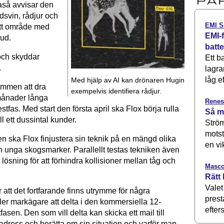
kaså avvisar den
ldsvin, rådjur och
EMI S
ett område med
EMI-f
jud.
batt
och skyddar
Ett b
.
lagra
låg ef
Med hjälp av AI kan drönaren Hugin
ommen att dra
exempelvis identifiera rådjur.
månader långa
Renes
stfas. Med start den första april ska Flox börja rulla
Så m
ll ett dussintal kunder.
Ström
motst
n ska Flox finjustera sin teknik på en mängd olika
en vi
h unga skogsmarker. Parallellt testas tekniken även
lösning för att förhindra kollisioner mellan tåg och
Masco
Rätt 
Valet
att det fortfarande finns utrymme för några
prest
ler markägare att delta i den kommersiella 12-
efters
asen. Den som vill delta kan skicka ett mail till
-adress och berätta om sin situation och varför man