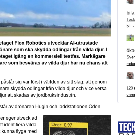
bila
Tesl
bil
etaget Flox Robotics utvecklar AI-utrustade
nare som ska skydda odlingar från vilda djur. I
ökad
retaget igång en kommersiell testfas. Markägare
Sven
are som besväras av vilda djur har nu chans att
rada
påstår sig var först i världen av sitt slag: att genom
120 m
are skydda odlingar från vilda djur och vice versa
vana
jur att skadas av jordbruksindustrin.
tår av drönaren Hugin och laddstationen Oden.
er egenutvecklad
t identifiera vilda
tt kunna flyga med