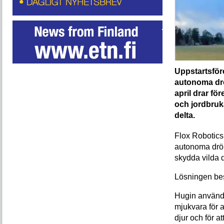
Uppstartsför
autonoma drö
april drar fö
och jordbruk
delta.
Flox Robotics 
autonoma drön
skydda vilda d
Lösningen bes
Hugin använd
mjukvara för at
djur och för a