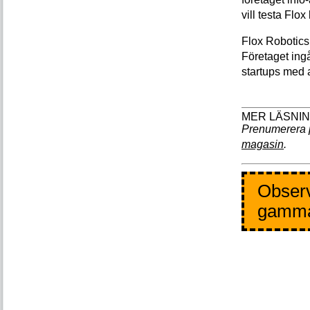
vill testa Flox
Flox Robotics
Företaget ingå
startups med 
Prenumerera 
magasin
.
Observ
gamm