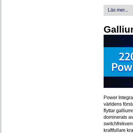
Läs mer...
Galliu
Power Integra
världens förs
flyttar galliu
dominerats av
switchfrekven
kraftfullare k