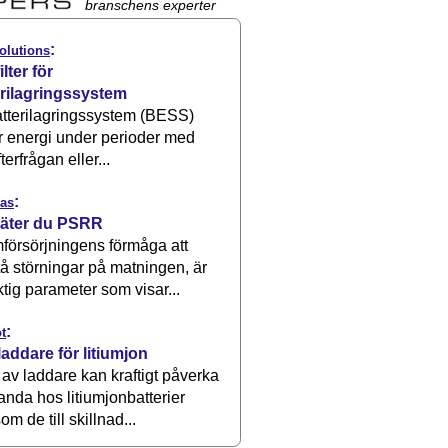
branschens experter
:
olutions
ilter för
erilagringssystem
atterilagringssystem (BESS)
r energi under perioder med
terfrågan eller...
:
as
äter du PSRR
försörjningens förmåga att
å störningar på matningen, är
ktig parameter som visar...
:
t
laddare för litiumjon
 av laddare kan kraftigt påverka
anda hos litiumjonbatterier
om de till skillnad...