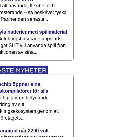
 att använda, flexibel och
esterande – så beskriver tyska
artner den senaste...
kyla batterier med spillmaterial
öteborgsbaserade upp­starts­
aget SHT vill använda spill från
ktionen av sina...
ASTE NYHETER
ochip öppnar sina
skompilatorer för alla
chip gör en betydande
dring av sitt
cklingsekosystem genom att
företagets...
umnitrid når 2200 volt