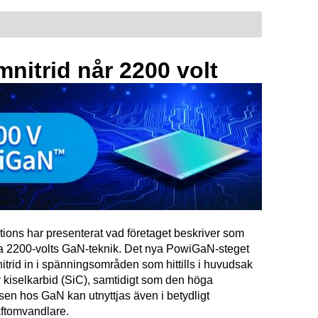
mnitrid når 2200 volt
tions har presenterat vad företaget beskriver som
ta 2200-volts GaN-teknik. Det nya PowiGaN-steget
mnitrid in i spänningsområden som hittills i huvudsak
 kiselkarbid (SiC), samtidigt som den höga
sen hos GaN kan utnyttjas även i betydligt
raftomvandlare.