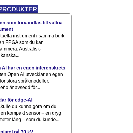
 PRODUKTER
n som förvandlas till valfria
rument
rtuella instrument i samma burk
 en FPGA som du kan
ammera. Australisk-
kanska...
 AI har en egen inferenskrets
tten Open AI utvecklar en egen
 för stora språkmodeller.
eño är avsedd för...
dar för edge-AI
kulle du kunna göra om du
 en kompakt sensor – en dryg
meter lång – som du kunde...
pistol på 30 kV