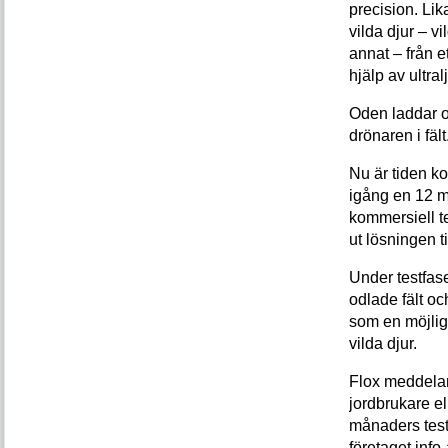
precision. Li
vilda djur – vi
annat – från 
hjälp av ultral
Oden laddar 
drönaren i fält
Nu är tiden k
igång en 12 
kommersiell te
ut lösningen ti
Under testfase
odlade fält oc
som en möjlig 
vilda djur.
Flox meddelar 
jordbrukare el
månaders testf
företaget info