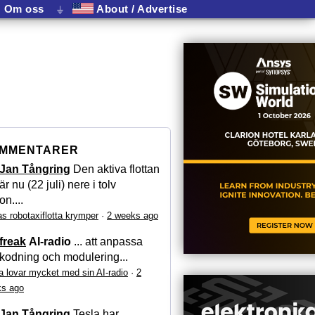
Om oss
⏚
About / Advertise
MMENTARER
Jan Tångring
Den aktiva flottan
är nu (22 juli) nere i tolv
on....
as robotaxiflotta krymper
·
2 weeks ago
freak
AI-radio
... att anpassa
kodning och modulering...
a lovar mycket med sin AI-radio
·
2
s ago
Jan Tångring
Tesla har