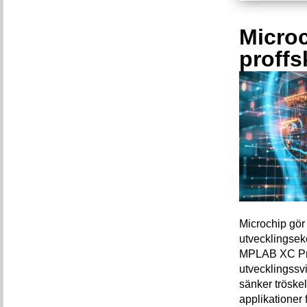
Microc
proffs
Microchip gör 
utvecklingsek
MPLAB XC Pro-
utvecklingssvi
sänker tröskel
applikationer 