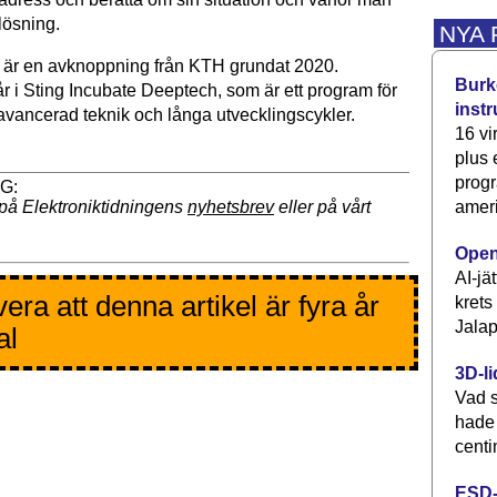
 lösning.
NYA
 är en avknoppning från KTH grundat 2020.
Burke
r i Sting Incubate Deeptech, som är ett program för
inst
avancerad teknik och långa utvecklingscykler.
16 vi
plus
progr
ameri
på Elektroniktidningens
nyhetsbrev
eller på vårt
Open
AI-jä
era att denna artikel är fyra år
krets
Jalap
al
3D-li
Vad s
hade
centi
ESD-