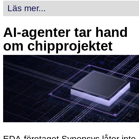
Läs mer...
AI-agenter tar hand
om chipprojektet
EDA-företaget Synopsys låter inte