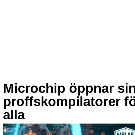
Microchip öppnar si
proffskompilatorer f
alla