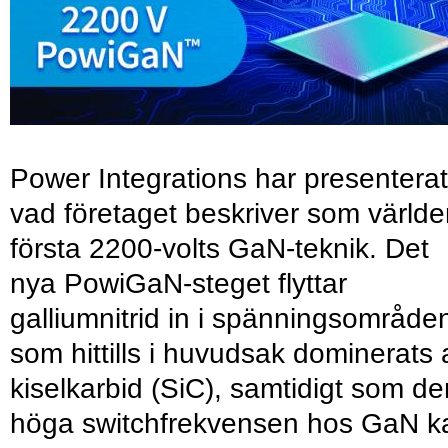
Power Integrations har presenterat
vad företaget beskriver som värld
första 2200-volts GaN-teknik. Det
nya PowiGaN-steget flyttar
galliumnitrid in i spänningsområde
som hittills i huvudsak dominerats 
kiselkarbid (SiC), samtidigt som de
höga switchfrekvensen hos GaN k