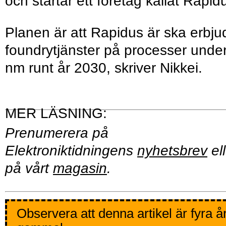
och startar ett företag kallat Rapid
Planen är att Rapidus är ska erbju
foundrytjänster på processer unde
nm runt år 2030, skriver Nikkei.
Prenumerera på
Elektroniktidningens
nyhetsbrev
ell
på vårt
magasin
.
Observera att denna artikel är fyra å