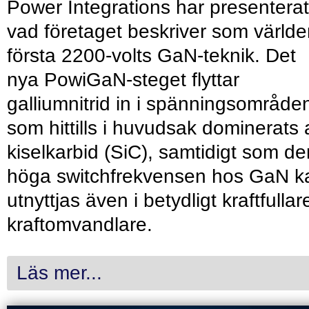
Power Integrations har presenterat
vad företaget beskriver som värld
första 2200-volts GaN-teknik. Det
nya PowiGaN-steget flyttar
galliumnitrid in i spänningsområde
som hittills i huvudsak dominerats 
kiselkarbid (SiC), samtidigt som de
höga switchfrekvensen hos GaN k
utnyttjas även i betydligt kraftfullar
kraftomvandlare.
Läs mer...