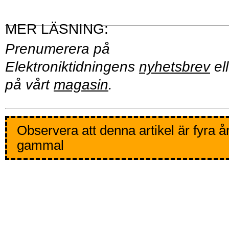
Prenumerera på
Elektroniktidningens
nyhetsbrev
ell
på vårt
magasin
.
Observera att denna artikel är fyra å
gammal