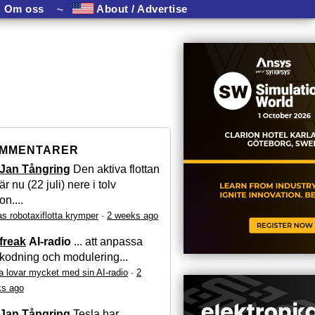
Om oss
⏦
About / Advertise
MMENTARER
Jan Tångring
Den aktiva flottan
är nu (22 juli) nere i tolv
on....
as robotaxiflotta krymper
·
2 weeks ago
freak
AI-radio
... att anpassa
kodning och modulering...
a lovar mycket med sin AI-radio
·
2
s ago
Jan Tångring
Tesla har