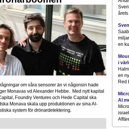
Antal
Sveri
årets
Sven
Saab 
milja
en ku
Mous
i vär
Halm
en ny
Red L
förfrågningar om våra sensorer än vi någonsin hade
äger Monavas vd Alexander Hebbe. Med nytt kapital
Micr
Capital, Foundry Ventures och Hede Capital ska
AI m
dska Monava skala upp produktionen av sina AI-
Micr
tiska system för drönardetektering.
israe
Affär