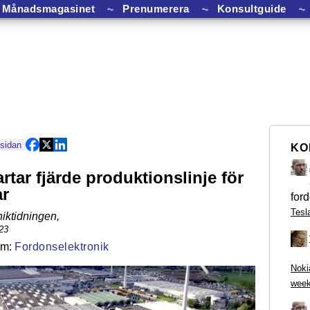
Månadsmagasinet
⏦
Prenumerera
⏦
Konsultguide
⏦
 sidan
KO
rtar fjärde produktionslinje för
ar
ford
Tesl
niktidningen
,
23
Fordonselektronik
Noki
week