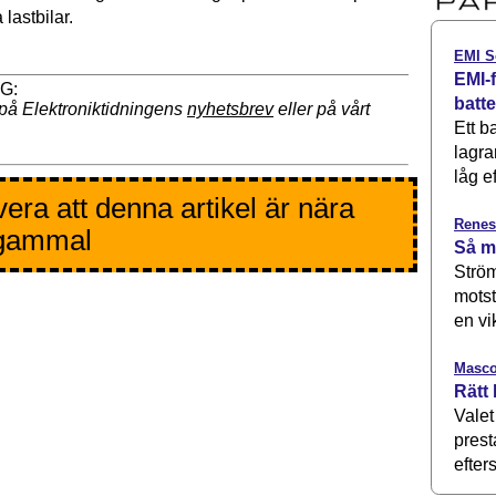
 lastbilar.
EMI S
EMI-f
batt
på Elektroniktidningens
nyhetsbrev
eller på vårt
Ett b
lagra
låg ef
era att denna artikel är nära
Renes
 gammal
Så m
Ström
motst
en vi
Masco
Rätt 
Valet
prest
efters