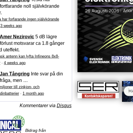
fortfarande noll självkörande
r.
a har forfarande ingen självkörande
·
3 weeks ago
Amer Nezirovic
5 dB lägre
förlust motsvarar ca 1.8 gånger
 uteffekt.
sk antenn kan lyfta Infineons 8x8-
r
·
4 weeks ago
Jan Tångring
Inte svar på din
fråga, men …
iljoner till zinkjon- och
dinbatterier
·
1 month ago
Kommentarer via
Disqus
Bidrag från