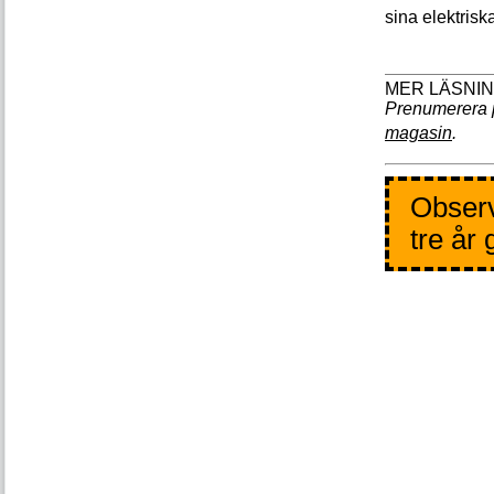
sina elektriska
Prenumerera 
magasin
.
Observ
tre år