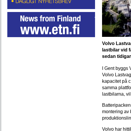
Volvo Lastvag
lastbilar vid 
sedan tidigar
I Gent byggs 
Volvo Lastvag
kapacitet på c
samma plattfo
lastbilarna, vil
Batteripacken
montering av ba
produktionsli
Volvo har hitt