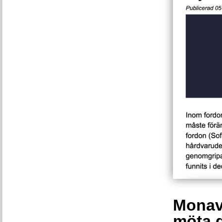
Monava
möta 