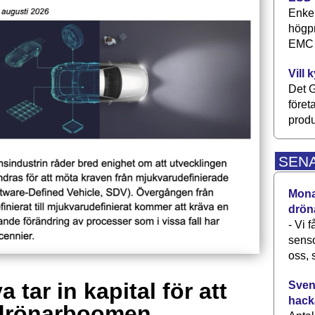
Enkel
högpr
EMC P
Vill 
Det G
föret
produ
SEN
Monav
drön
- Vi 
senso
oss, 
 tar in kapital för att
Svens
hack
drönarboomen