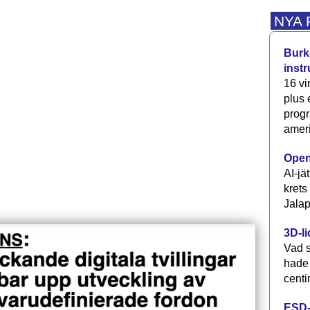
NYA
Burke
inst
16 vi
plus
progr
ameri
Open
AI-jä
krets
Jalap
3D-li
Vad s
hade
centi
ESD-