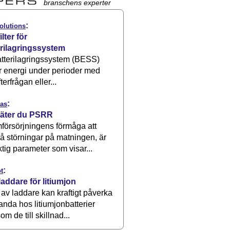
branschens experter
:
olutions
ilter för
erilagringssystem
atterilagringssystem (BESS)
r energi under perioder med
terfrågan eller...
:
as
äter du PSRR
försörjningens förmåga att
å störningar på matningen, är
ktig parameter som visar...
:
t
laddare för litiumjon
 av laddare kan kraftigt påverka
anda hos litiumjonbatterier
om de till skillnad...