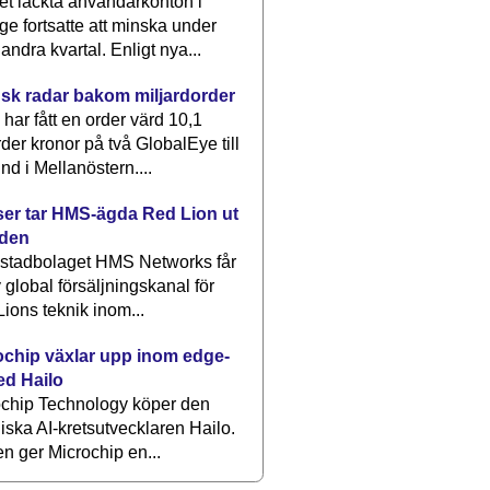
et läckta användarkonton i
ge fortsatte att minska under
 andra kvartal. Enligt nya...
sk radar bakom miljardorder
har fått en order värd 10,1
rder kronor på två GlobalEye till
nd i Mellanöstern....
er tar HMS-ägda Red Lion ut
lden
stadbolaget HMS Networks får
 global försäljningskanal för
ions teknik inom...
ochip växlar upp inom edge-
ed Hailo
ochip Technology köper den
liska AI-kretsutvecklaren Hailo.
en ger Microchip en...