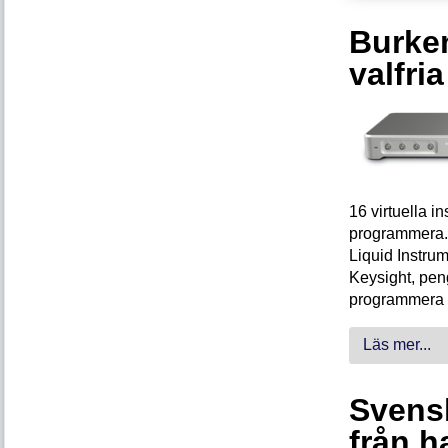
Burken
valfri
16 virtuella 
programmera. 
Liquid Instrum
Keysight, peng
programmera 
Läs mer...
Svensk
från h