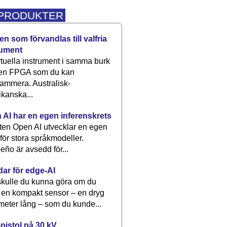
 PRODUKTER
n som förvandlas till valfria
rument
rtuella instrument i samma burk
 en FPGA som du kan
ammera. Australisk-
kanska...
 AI har en egen inferenskrets
tten Open AI utvecklar en egen
 för stora språkmodeller.
eño är avsedd för...
dar för edge-AI
kulle du kunna göra om du
 en kompakt sensor – en dryg
meter lång – som du kunde...
pistol på 30 kV