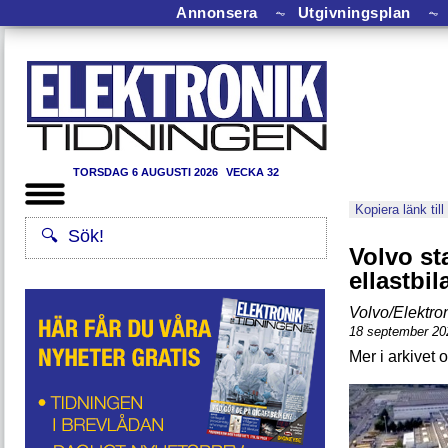
Annonsera
⏦
Utgivningsplan
⏦
TORSDAG 6 AUGUSTI 2026
VECKA 32
Kopiera länk till
Volvo sta
ellastbil
Volvo/Elektro
18 september 20