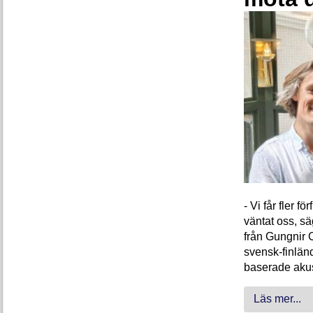
- Vi får fler 
väntat oss, s
från Gungnir 
svensk-finlän
baserade akus
Läs mer...