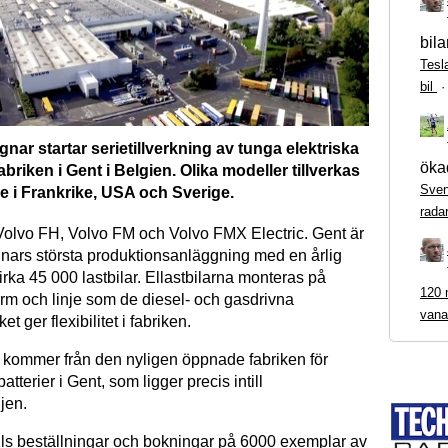
bila
Tesl
bil
nar startar serietillverkning av tunga elektriska
ökad
fabriken i Gent i Belgien. Olika modeller tillverkas
Sven
e i Frankrike, USA och Sverige.
rada
Volvo FH, Volvo FM och Volvo FMX Electric. Gent är
nars största produktionsanläggning med en årlig
irka 45 000 lastbilar. Ellastbilarna monteras på
120 m
rm och linje som de diesel- och gasdrivna
vana
ket ger flexibilitet i fabriken.
 kommer från den nyligen öppnade fabriken för
tterier i Gent, som ligger precis intill
njen.
ills beställningar och bokningar på 6000 exemplar av