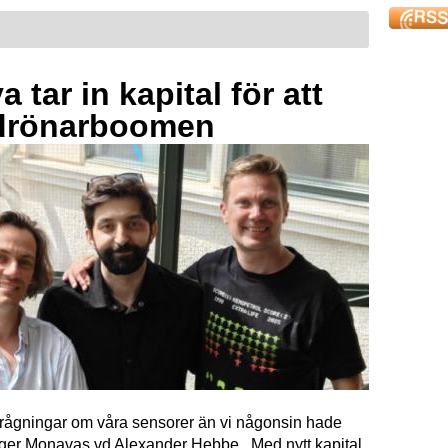
 tar in kapital för att
drönarboomen
förfrågningar om våra sensorer än vi någonsin hade
äger Monavas vd Alexander Hebbe. Med nytt kapital