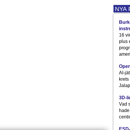
NYA
Burke
inst
16 vi
plus
progr
ameri
Open
AI-jä
krets
Jalap
3D-li
Vad s
hade
centi
ESD-