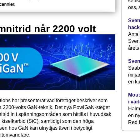
senso
oss, 
Svens
mnitrid når 2200 volt
hack
Antal
Sveri
årets
Sven
Saab 
milja
en ku
Mous
tions har presenterat vad företaget beskriver som
i vär
ta 2200-volts GaN-teknik. Det nya PowiGaN-steget
Halm
mnitrid in i spänningsområden som hittills i huvudsak
en ny
 kiselkarbid (SiC), samtidigt som den höga
Red L
sen hos GaN kan utnyttjas även i betydligt
raftomvandlare.