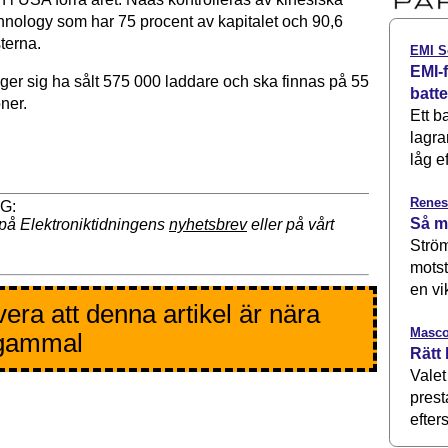
nology som har 75 procent av kapitalet och 90,6
terna.
EMI S
EMI-f
ger sig ha sålt 575 000 laddare och ska finnas på 55
batt
ner.
Ett b
lagra
låg ef
Renes
Så m
på Elektroniktidningens
nyhetsbrev
eller på vårt
Ström
motst
en vi
era att denna artikel är nära
Masco
 gammal
Rätt 
Valet
prest
efters