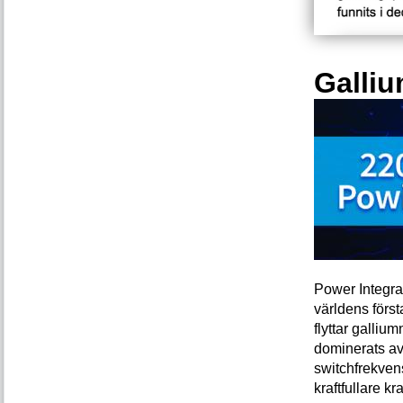
Galliu
Power Integra
världens förs
flyttar galliu
dominerats av
switchfrekven
kraftfullare k