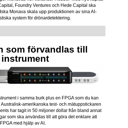
Capital, Foundry Ventures och Hede Capital ska
dska Monava skala upp produktionen av sina AI-
tiska system för drönardetektering.
 som förvandlas till
a instrument
instrument i samma burk plus en FPGA som du kan
Australisk-amerikanska test- och mätuppstickaren
ents har tagit in 50 miljoner dollar från bland annat
ar som ska användas till att göra det enklare att
FPGA med hjälp av AI.