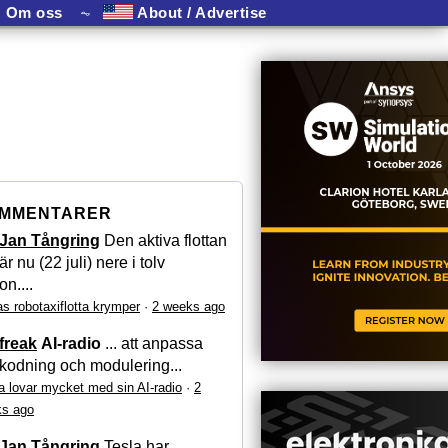
Om oss
⏦
About / Advertise
MMENTARER
Jan Tångring
Den aktiva flottan
är nu (22 juli) nere i tolv
on....
as robotaxiflotta krymper
·
2 weeks ago
freak
AI-radio
... att anpassa
kodning och modulering...
a lovar mycket med sin AI-radio
·
2
s ago
Jan Tångring
Tesla har