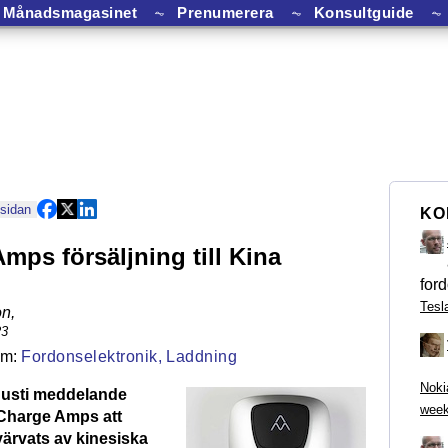
Månadsmagasinet
⏦
Prenumerera
⏦
Konsultguide
⏦
 sidan
KO
mps försäljning till Kina
ford
Tesl
on
,
23
Fordonselektronik,
Laddning
Noki
gusti meddelande
week
Charge Amps att
värvats av kinesiska