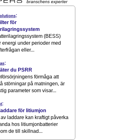
branschens experter
:
olutions
ilter för
erilagringssystem
atterilagringssystem (BESS)
r energi under perioder med
terfrågan eller...
:
as
äter du PSRR
försörjningens förmåga att
å störningar på matningen, är
ktig parameter som visar...
:
t
laddare för litiumjon
 av laddare kan kraftigt påverka
anda hos litiumjonbatterier
om de till skillnad...