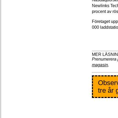
Newlinks Tech
procent av rös
Företaget upp
000 laddstatio
Prenumerera 
magasin
.
Observ
tre år