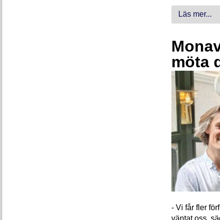
Läs mer...
Monava
möta 
- Vi får fler 
väntat oss, s