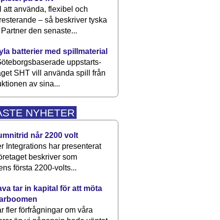
 att använda, flexibel och
esterande – så beskriver tyska
artner den senaste...
kyla batterier med spillmaterial
öteborgsbaserade upp­starts­
aget SHT vill använda spill från
ktionen av sina...
ASTE NYHETER
umnitrid når 2200 volt
 Integrations har presenterat
öretaget beskriver som
ens första 2200-volts...
a tar in kapital för att möta
arboomen
får fler förfrågningar om våra