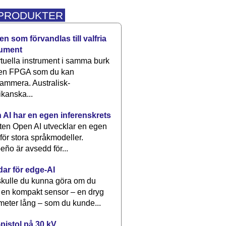
 PRODUKTER
n som förvandlas till valfria
rument
rtuella instrument i samma burk
 en FPGA som du kan
ammera. Australisk-
kanska...
 AI har en egen inferenskrets
tten Open AI utvecklar en egen
 för stora språkmodeller.
eño är avsedd för...
dar för edge-AI
kulle du kunna göra om du
 en kompakt sensor – en dryg
meter lång – som du kunde...
pistol på 30 kV