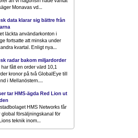
rer än vi någonsin hade väntat
säger Monavas vd...
k data klarar sig bättre från
arna
et läckta användarkonton i
ge fortsatte att minska under
 andra kvartal. Enligt nya...
sk radar bakom miljardorder
har fått en order värd 10,1
rder kronor på två GlobalEye till
nd i Mellanöstern....
er tar HMS-ägda Red Lion ut
lden
stadbolaget HMS Networks får
 global försäljningskanal för
ions teknik inom...