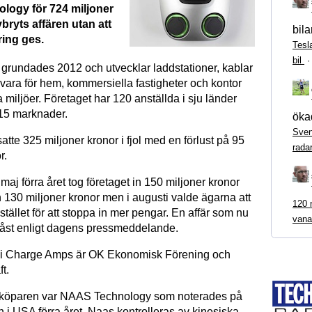
ogy för 724 miljoner
bryts affären utan att
bila
ring ges.
Tesl
bil
rundades 2012 och utvecklar laddstationer, kablar
ara för hem, kommersiella fastigheter och kontor
a miljöer. Företaget har 120 anställda i sju länder
 15 marknader.
ökad
Sven
tte 325 miljoner kronor i fjol med en förlust på 95
rada
r.
maj förra året tog företaget in 150 miljoner kronor
 130 miljoner kronor men i augusti valde ägarna att
120 m
istället för att stoppa in mer pengar. En affär som nu
vana
blåst enligt dagens pressmeddelande.
e i Charge Amps är OK Ekonomisk Förening och
t.
a köparen var NAAS Technology som noterades på
i USA förra året. Naas kontrolleras av kinesiska