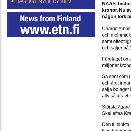
NAAS Technol
kronor. Nu av
någon förkla
Charge Amps g
och molnmjukv
samt offentlig
och säljer på
Företaget omsa
miljoner krono
Så sent som i 
och året innan
sälja bolaget 
allytså är av
Största ägar
Skellefteå Kraf
Den tilltänkt
Nasdaqbörsen 