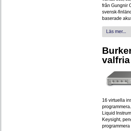
från Gungnir 
svensk-finlän
baserade akus
Läs mer...
Burken
valfri
16 virtuella 
programmera. 
Liquid Instrum
Keysight, peng
programmera 