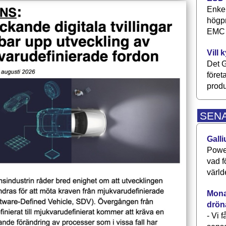
Enkel
högpr
EMC P
Vill 
Det G
föret
produ
SEN
Galli
Power
vad f
värld
Monav
drön
- Vi 