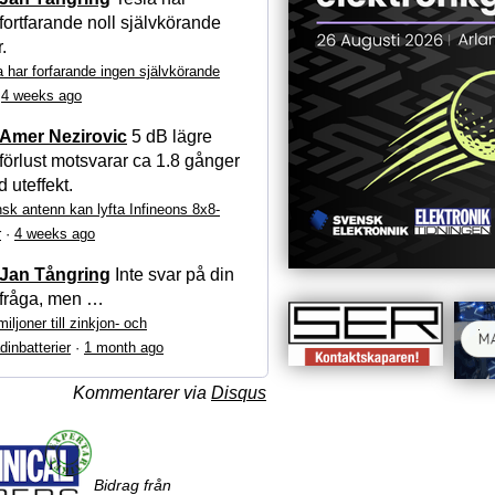
fortfarande noll självkörande
r.
a har forfarande ingen självkörande
·
4 weeks ago
Amer Nezirovic
5 dB lägre
förlust motsvarar ca 1.8 gånger
 uteffekt.
sk antenn kan lyfta Infineons 8x8-
r
·
4 weeks ago
Jan Tångring
Inte svar på din
fråga, men …
iljoner till zinkjon- och
dinbatterier
·
1 month ago
Kommentarer via
Disqus
Bidrag från