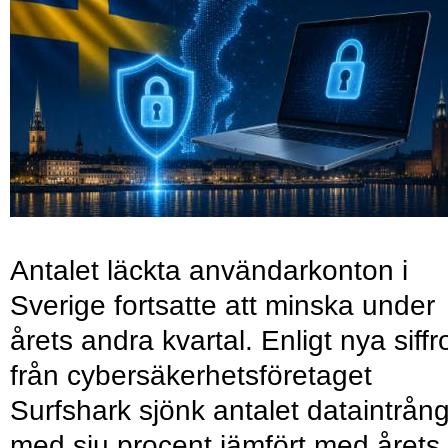
Antalet läckta användarkonton i
Sverige fortsatte att minska under
årets andra kvartal. Enligt nya siffr
från cybersäkerhetsföretaget
Surfshark sjönk antalet dataintrån
med sju procent jämfört med årets