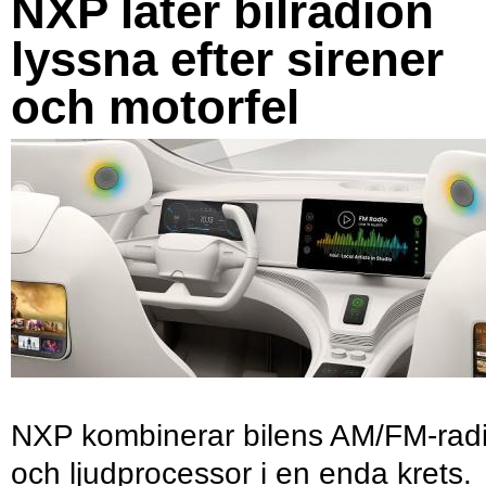
NXP låter bilradion
lyssna efter sirener
och motorfel
NXP kombinerar bilens AM/FM-rad
och ljudprocessor i en enda krets.