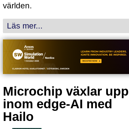
världen.
Läs mer...
Microchip växlar upp
inom edge-AI med
Hailo