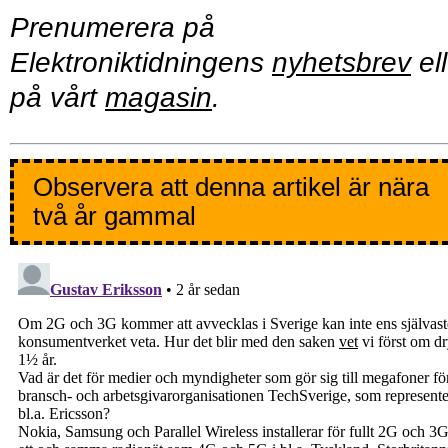
Prenumerera på
Elektroniktidningens
nyhetsbrev
ell
på vårt
magasin
.
Observera att denna artikel är nära
två år gammal