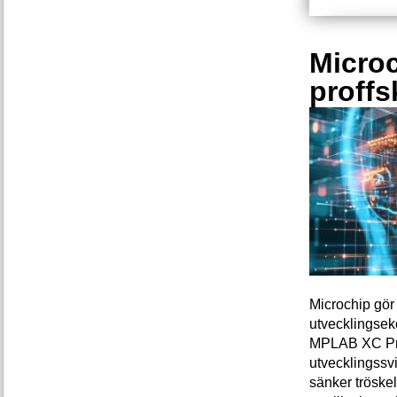
Microc
proffs
Microchip gör 
utvecklingsek
MPLAB XC Pro-
utvecklingssvi
sänker tröskel