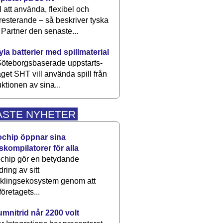
 att använda, flexibel och
esterande – så beskriver tyska
artner den senaste...
kyla batterier med spillmaterial
öteborgsbaserade upp­starts­
aget SHT vill använda spill från
ktionen av sina...
ASTE NYHETER
ochip öppnar sina
skompilatorer för alla
chip gör en betydande
dring av sitt
cklingsekosystem genom att
företagets...
umnitrid når 2200 volt