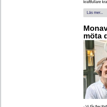
kraftfullare k
Läs mer...
Monava
möta 
- Vi får fler 