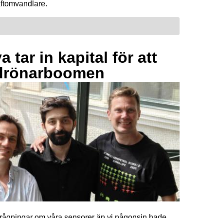
raftomvandlare.
 tar in kapital för att
drönarboomen
förfrågningar om våra sensorer än vi någonsin hade