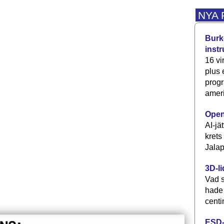
NYA
Burke
inst
16 vi
plus
progr
ameri
Open
AI-jä
krets
Jalap
3D-li
Vad s
hade
centi
ESD-