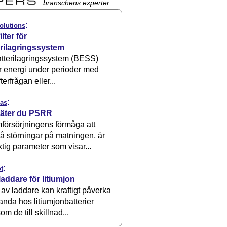
branschens experter
:
olutions
ilter för
erilagringssystem
atterilagringssystem (BESS)
r energi under perioder med
terfrågan eller...
:
as
äter du PSRR
försörjningens förmåga att
å störningar på matningen, är
ktig parameter som visar...
:
t
laddare för litiumjon
 av laddare kan kraftigt påverka
anda hos litiumjonbatterier
om de till skillnad...