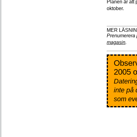
Planen är att 
oktober.
Prenumerera 
magasin
.
Observ
2005 o
Datering
inte på
som even