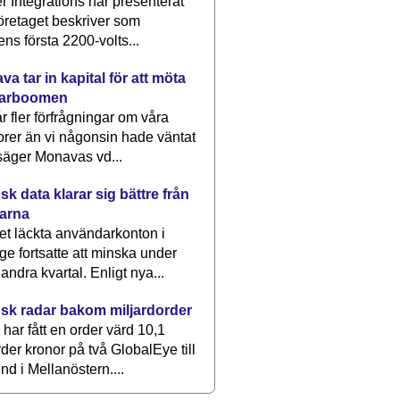
 Integrations har presenterat
öretaget beskriver som
ens första 2200-volts...
a tar in kapital för att möta
arboomen
får fler förfrågningar om våra
rer än vi någonsin hade väntat
säger Monavas vd...
k data klarar sig bättre från
arna
et läckta användarkonton i
ge fortsatte att minska under
 andra kvartal. Enligt nya...
sk radar bakom miljardorder
har fått en order värd 10,1
rder kronor på två GlobalEye till
nd i Mellanöstern....