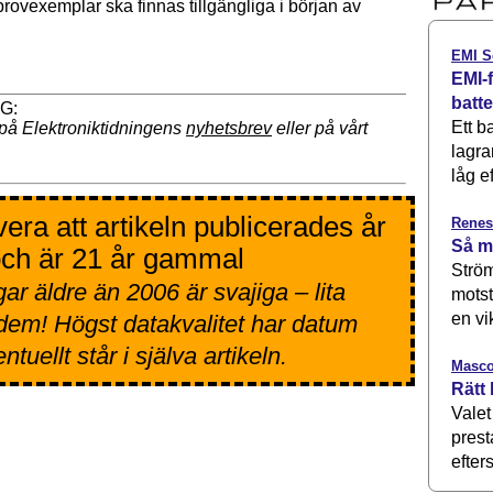
provexemplar ska finnas tillgängliga i början av
EMI S
EMI-f
batt
Ett b
på Elektroniktidningens
nyhetsbrev
eller på vårt
lagra
låg ef
era att artikeln publicerades år
Renes
Så m
ch är 21 år gammal
Ström
ar äldre än 2006 är svajiga – lita
motst
en vi
 dem! Högst datakvalitet har datum
tuellt står i själva artikeln.
Masco
Rätt 
Valet
prest
efters