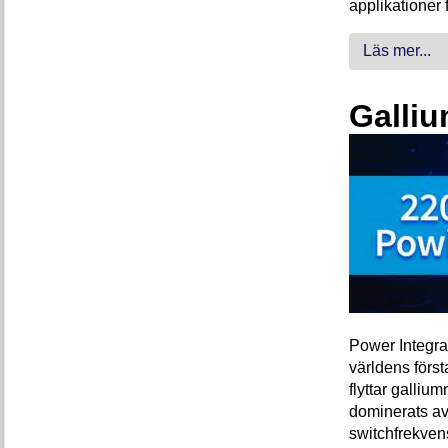
applikationer 
Läs mer...
Galliu
Power Integra
världens förs
flyttar galliu
dominerats av
switchfrekven