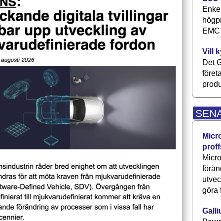
Enkel
högpr
EMC P
Vill 
Det G
föret
produ
SEN
Micr
proff
Micro
förän
utve
göra 
Galli