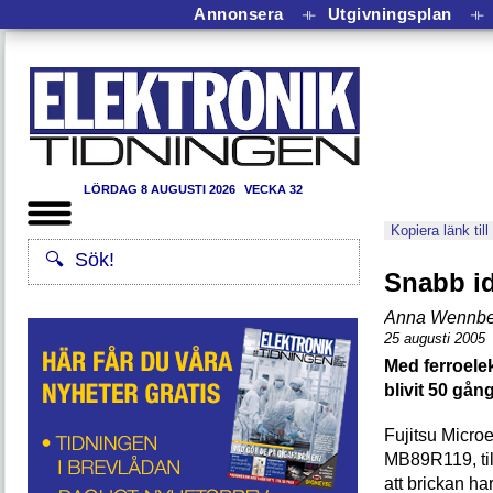
Annonsera
⟛
Utgivningsplan
⟛
LÖRDAG 8 AUGUSTI 2026
VECKA 32
Kopiera länk till
Snabb id
Anna Wennbe
25 augusti 2005
Med ferroele
blivit 50 gå
Fujitsu Micro
MB89R119, till
att brickan ha