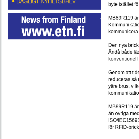
byte istället 
MB89R119 är k
Kommunikation
kommunicera 
Den nya bric
Ändå både läs
konventionell 
Genom att tid
reduceras så 
yttre brus, vilk
kommunikatio
MB89R119 är t
än övriga med
ISO/IEC15693,
för RFID-brick