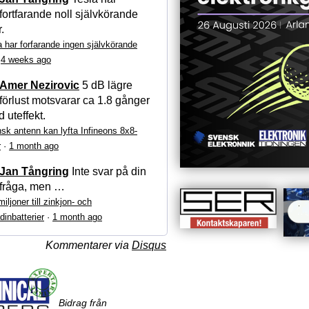
fortfarande noll självkörande
r.
a har forfarande ingen självkörande
·
4 weeks ago
Amer Nezirovic
5 dB lägre
förlust motsvarar ca 1.8 gånger
 uteffekt.
sk antenn kan lyfta Infineons 8x8-
r
·
1 month ago
Jan Tångring
Inte svar på din
fråga, men …
iljoner till zinkjon- och
dinbatterier
·
1 month ago
Kommentarer via
Disqus
Bidrag från