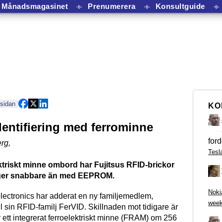
Månadsmagasinet
⟛
Prenumerera
⟛
Konsultguide
⟛
 sidan
KO
entifiering med ferrominne
ford
rg
,
Tesl
ktriskt minne ombord har Fujitsus RFID-brickor
nger snabbare än med EEPROM.
Noki
electronics har adderat en ny familjemedlem,
week
 sin RFID-familj FerVID. Skillnaden mot tidigare är
r ett integrerat ferroelektriskt minne (FRAM) om 256