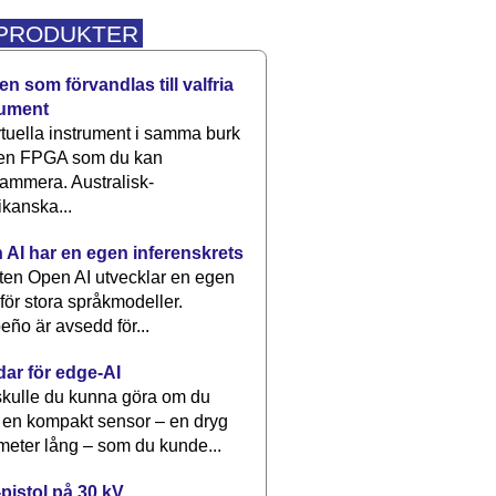
 PRODUKTER
n som förvandlas till valfria
rument
rtuella instrument i samma burk
 en FPGA som du kan
ammera. Australisk-
kanska...
 AI har en egen inferenskrets
tten Open AI utvecklar en egen
 för stora språkmodeller.
eño är avsedd för...
dar för edge-AI
kulle du kunna göra om du
 en kompakt sensor – en dryg
meter lång – som du kunde...
pistol på 30 kV