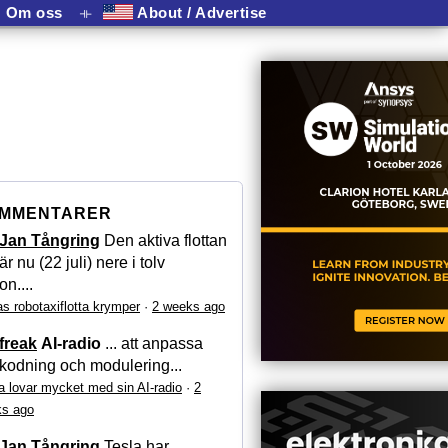
Om oss
⟛
About / Advertise
MMENTARER
Jan Tångring
Den aktiva flottan
är nu (22 juli) nere i tolv
on....
as robotaxiflotta krymper
·
2 weeks ago
freak
AI-radio
... att anpassa
kodning och modulering...
a lovar mycket med sin AI-radio
·
2
s ago
Jan Tångring
Tesla har