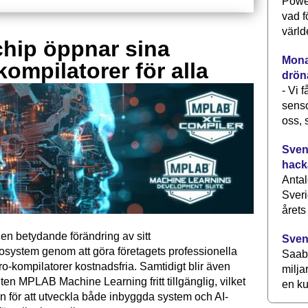
Power
vad f
värld
hip öppnar sina
Monav
kompilatorer för alla
drön
- Vi 
senso
oss, 
Svens
hack
Antal
Sveri
årets
en betydande förändring av sitt
Sven
osystem genom att göra företagets professionella
Saab 
kompilatorer kostnadsfria. Samtidigt blir även
milja
ten MPLAB Machine Learning fritt tillgänglig, vilket
en ku
n för att utveckla både inbyggda system och AI-