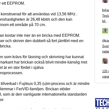
för ett EEPROM.
bila
onstruerad för att användas vid 13,56 MHz .
Tesl
shastigheten är 26,48 kbit/s och den kan
bil
inom ett område på 70 cm.
kan kostar inte mer än en bricka med EEPROM.
ökad
er och skriver den dubbelt så fort jämfört med en
bricka.
Sven
rada
en som krävs för läsning och skrivning har kunnat
markant har brickan också blivit mindre känslig mot
et är en stor fördel i själva
120 m
nsprocessen.
vana
illverkad i Fujitsus 0,35 (u)m-process och är mindre
lemmar i FerVID-familjen. Brickan stöder
 som är den vanligaste internationella standarden
or.