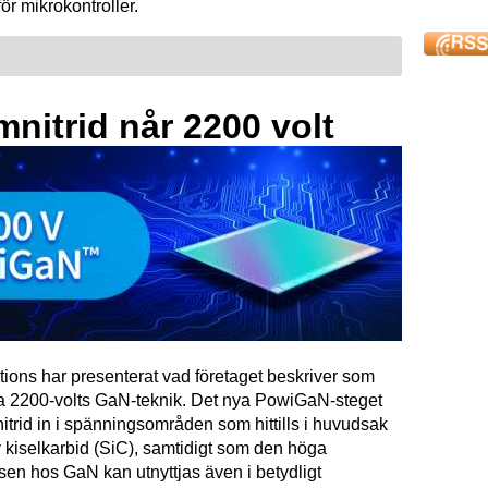
för mikrokontroller.
mnitrid når 2200 volt
tions har presenterat vad företaget beskriver som
ta 2200-volts GaN-teknik. Det nya PowiGaN-steget
mnitrid in i spänningsområden som hittills i huvudsak
 kiselkarbid (SiC), samtidigt som den höga
sen hos GaN kan utnyttjas även i betydligt