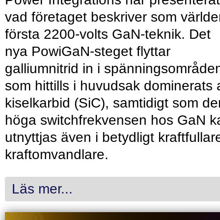
vad företaget beskriver som värld
första 2200-volts GaN-teknik. Det
nya PowiGaN-steget flyttar
galliumnitrid in i spänningsområde
som hittills i huvudsak dominerats 
kiselkarbid (SiC), samtidigt som de
höga switchfrekvensen hos GaN k
utnyttjas även i betydligt kraftfullar
kraftomvandlare.
Läs mer...