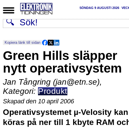
SÖNDAG 9 AUGUSTI 2026
VEC
Kopiera länk till sidan
Green Hills släpper
nytt operativsystem
Jan Tångring (jan@etn.se)
,
Kategori:
Produkt
Skapad den 10 april 2006
Operativsystemet µ-Velosity kan
köras på ner till 1 kbyte RAM oc