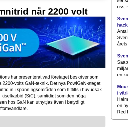
senso
oss, 
mnitrid når 2200 volt
Svens
hack
Antal
Sveri
årets
Sven
Saab 
milja
en ku
tions har presenterat vad företaget beskriver som
ta 2200-volts GaN-teknik. Det nya PowiGaN-steget
Mous
mnitrid in i spänningsområden som hittills i huvudsak
i vär
 kiselkarbid (SiC), samtidigt som den höga
Halm
sen hos GaN kan utnyttjas även i betydligt
en ny
raftomvandlare.
Red L