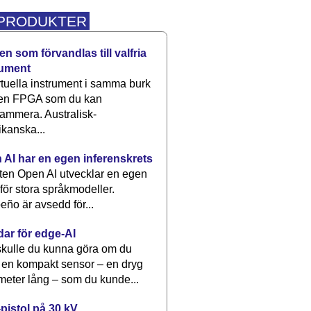
 PRODUKTER
n som förvandlas till valfria
rument
rtuella instrument i samma burk
 en FPGA som du kan
ammera. Australisk-
kanska...
 AI har en egen inferenskrets
tten Open AI utvecklar en egen
 för stora språkmodeller.
eño är avsedd för...
dar för edge-AI
kulle du kunna göra om du
 en kompakt sensor – en dryg
meter lång – som du kunde...
pistol på 30 kV