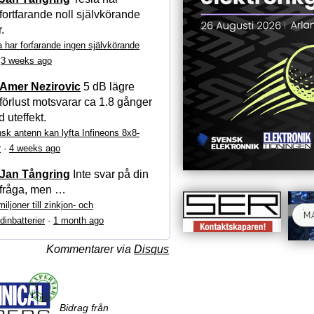
fortfarande noll självkörande
r.
a har forfarande ingen självkörande
·
3 weeks ago
Amer Nezirovic
5 dB lägre
förlust motsvarar ca 1.8 gånger
 uteffekt.
sk antenn kan lyfta Infineons 8x8-
r
·
4 weeks ago
Jan Tångring
Inte svar på din
fråga, men …
iljoner till zinkjon- och
dinbatterier
·
1 month ago
Kommentarer via
Disqus
Bidrag från