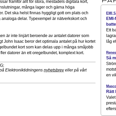
ar framför allt för stora, mestadels digitala kort,
slutningar, många lager och gärna höga
r. Det ska helst finnas hyggligt gott om plats och
EMI S
EMI-f
a analoga delar. Typexempel är nätverkskort och
batt
Ett b
lagra
n är inte linjärt beroende av antalet datorer som
låg ef
t John Isaac beror det optimala antalet på hur kortet
 regelbundet kort som kan delas upp i många småjobb
Renes
fler datorer än ett oregelbundet, komplext kort.
Så m
Ström
motst
på Elektroniktidningens
nyhetsbrev
eller på vårt
en vi
Masco
Rätt 
Valet
prest
efters