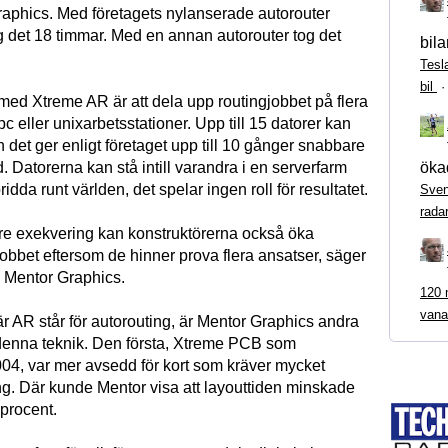
raphics. Med företagets nylanserade autorouter
 det 18 timmar. Med en annan autorouter tog det
bila
Tesl
bil
ed Xtreme AR är att dela upp routingjobbet på flera
-pc eller unixarbetsstationer. Upp till 15 datorer kan
det ger enligt företaget upp till 10 gånger snabbare
ökad
. Datorerna kan stå intill varandra i en serverfarm
ridda runt världen, det spelar ingen roll för resultatet.
Sven
rada
e exekvering kan konstruktörerna också öka
jobbet eftersom de hinner prova flera ansatser, säger
 Mentor Graphics.
120 m
vana
r AR står för autorouting, är Mentor Graphics andra
enna teknik. Den första, Xtreme PCB som
04, var mer avsedd för kort som kräver mycket
ng. Där kunde Mentor visa att layouttiden minskade
 procent.