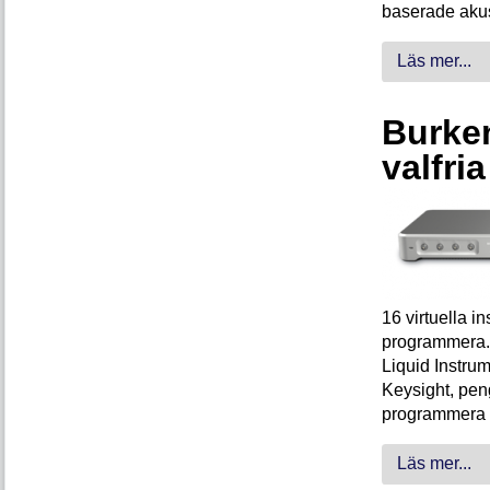
baserade akus
Läs mer...
Burken
valfri
16 virtuella 
programmera. 
Liquid Instrum
Keysight, peng
programmera 
Läs mer...