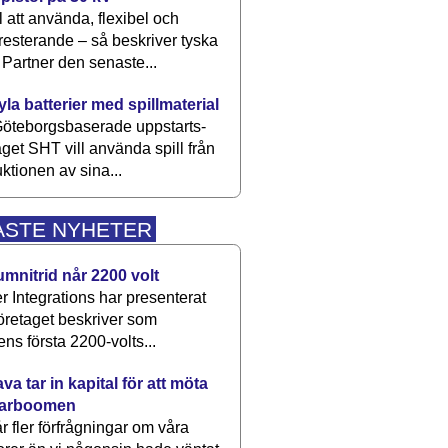
 att använda, flexibel och
esterande – så beskriver tyska
artner den senaste...
kyla batterier med spillmaterial
öteborgsbaserade upp­starts­
aget SHT vill använda spill från
ktionen av sina...
ASTE NYHETER
umnitrid når 2200 volt
 Integrations har presenterat
öretaget beskriver som
ens första 2200-volts...
a tar in kapital för att möta
arboomen
får fler förfrågningar om våra