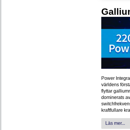
Galliu
Power Integra
världens förs
flyttar galliu
dominerats av
switchfrekven
kraftfullare k
Läs mer...