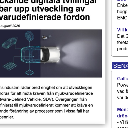
Enkel
högpr
EMC P
Vill 
Det G
föret
produ
SEN
Galli
Power
vad f
värld
Monav
drön
- Vi 