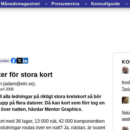
Månadsmagasinet
⏦
Prenumerera
⏦
Konsultguide
⏦
 sidan
KO
er för stora kort
ford
m (adam@etn.se)
,
Tesl
ril 2006
l alla ledningar på riktigt stora kretskort så bör
upp på flera datorer. Då kan kort som förr tog en
 över natten, hävdar Mentor Graphics.
Noki
week
kort med 36 lager, 13 000 nät, 42 000 komponentben
lutningar routas över en natt? Ja, nästan, är svaret