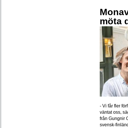
Monava
möta 
- Vi får fler 
väntat oss, s
från Gungnir 
svensk-finlän