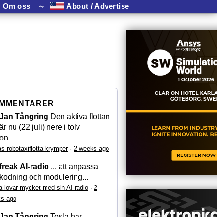
Om oss
⏦
About / Advertise
MMENTARER
Jan Tångring
Den aktiva flottan
är nu (22 juli) nere i tolv
on....
as robotaxiflotta krymper
·
2 weeks ago
freak
AI-radio
... att anpassa
kodning och modulering...
a lovar mycket med sin AI-radio
·
2
s ago
Jan Tångring
Tesla har