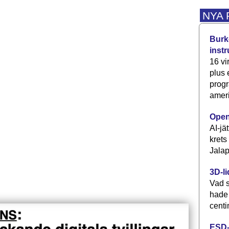
NYA
Burke
inst
16 vi
plus
progr
ameri
Open
AI-jä
krets
Jalap
3D-li
Vad s
hade
centi
ESD-