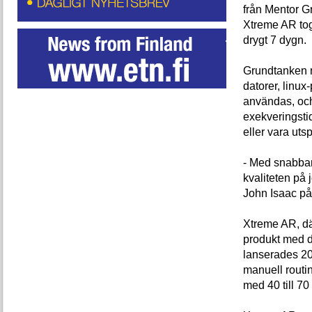
från Mentor G
Xtreme AR tog
drygt 7 dygn.
Grundtanken m
datorer, linux
användas, och 
exekveringstid
eller vara utsp
- Med snabbar
kvaliteten på 
John Isaac på
Xtreme AR, dä
produkt med d
lanserades 20
manuell routi
med 40 till 70