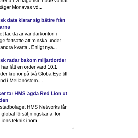
rer än vi någonsin hade väntat
säger Monavas vd...
k data klarar sig bättre från
arna
et läckta användarkonton i
ge fortsatte att minska under
 andra kvartal. Enligt nya...
sk radar bakom miljardorder
har fått en order värd 10,1
rder kronor på två GlobalEye till
nd i Mellanöstern....
er tar HMS-ägda Red Lion ut
lden
stadbolaget HMS Networks får
 global försäljningskanal för
ions teknik inom...