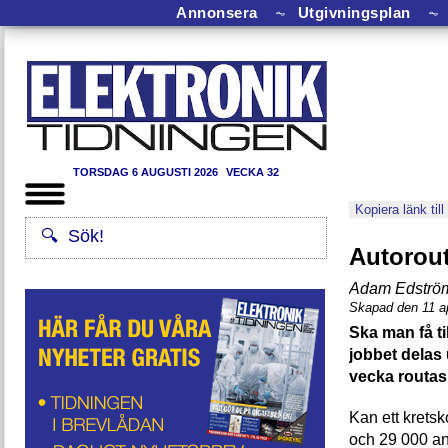
Annonsera
⏦
Utgivningsplan
⏦
TORSDAG 6 AUGUSTI 2026
VECKA 32
Kopiera länk till
Autorout
Adam Edströ
Skapad den 11 ap
Ska man få til
jobbet delas 
vecka routas
Kan ett krets
och 29 000 ans