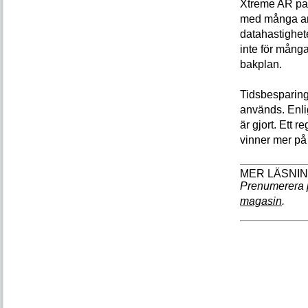
Xtreme AR pass
med många an
datahastighete
inte för mång
bakplan.
Tidsbesparinge
används. Enlig
är gjort. Ett
vinner mer på 
Prenumerera 
magasin
.