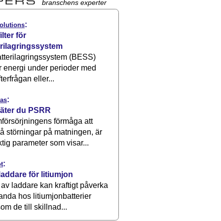
branschens experter
:
olutions
ilter för
erilagringssystem
atterilagringssystem (BESS)
r energi under perioder med
terfrågan eller...
:
as
äter du PSRR
försörjningens förmåga att
å störningar på matningen, är
ktig parameter som visar...
:
t
laddare för litiumjon
 av laddare kan kraftigt påverka
anda hos litiumjonbatterier
om de till skillnad...