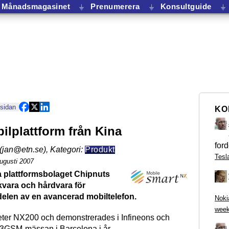
Månadsmagasinet
⏚
Prenumerera
⏚
Konsultguide
⏚
 sidan
KO
ilplattform från Kina
ford
(jan@etn.se)
,
Kategori:
Produkt
Tesl
ugusti 2007
a plattformsbolaget Chipnuts
kvara och hårdvara för
delen av en avancerad mobiltelefon.
Noki
week
eter NX200 och demonstrerades i Infineons och
3GSM-mässan i Barcelona i år.