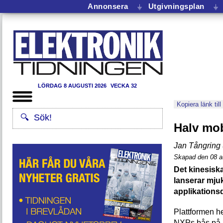
Annonsera
⏚
Utgivningsplan
⏚
LÖRDAG 8 AUGUSTI 2026
VECKA 32
Kopiera länk till
Halv mob
Jan Tångring 
Skapad den 08 a
Det kinesisk
lanserar mju
applikations
Plattformen h
NXPs bås på 