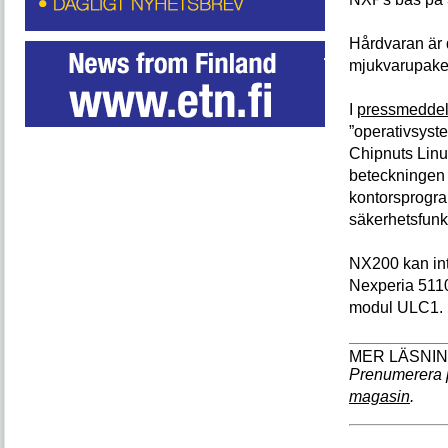
Hårdvaran är
mjukvarupake
I
pressmeddel
”operativsyst
Chipnuts Lin
beteckningen 
kontorsprogra
säkerhetsfunk
NX200 kan i
Nexperia 511
modul ULC1.
Prenumerera 
magasin
.