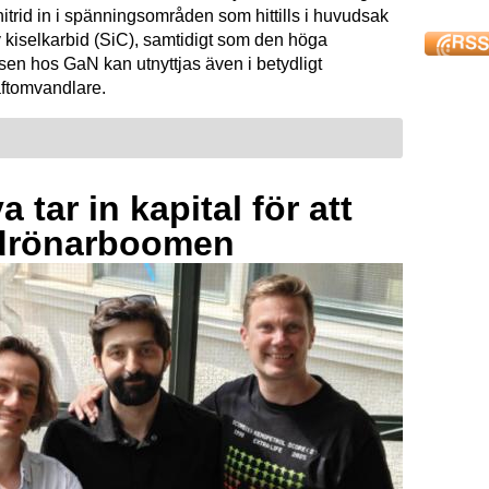
mnitrid in i spänningsområden som hittills i huvudsak
 kiselkarbid (SiC), samtidigt som den höga
sen hos GaN kan utnyttjas även i betydligt
raftomvandlare.
 tar in kapital för att
drönarboomen