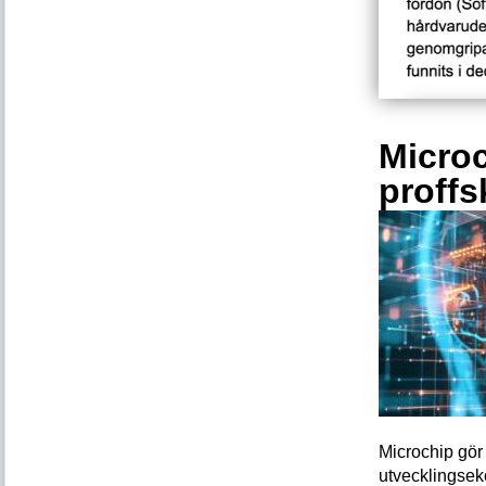
Microc
proffs
Microchip gör 
utvecklingsek