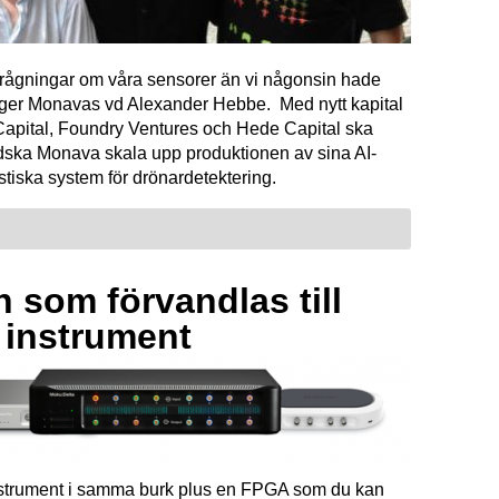
förfrågningar om våra sensorer än vi någonsin hade
äger Monavas vd Alexander Hebbe. Med nytt kapital
Capital, Foundry Ventures och Hede Capital ska
dska Monava skala upp produktionen av sina AI-
tiska system för drönardetektering.
 som förvandlas till
a instrument
instrument i samma burk plus en FPGA som du kan