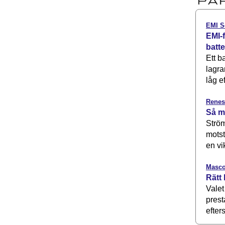
EMI S
EMI-f
batt
Ett b
lagra
låg ef
Renes
Så m
Ström
motst
en vi
Masco
Rätt 
Valet
prest
efters