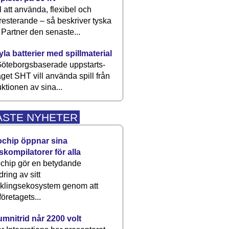
 att använda, flexibel och
esterande – så beskriver tyska
artner den senaste...
kyla batterier med spillmaterial
öteborgsbaserade upp­starts­
aget SHT vill använda spill från
ktionen av sina...
ASTE NYHETER
ochip öppnar sina
skompilatorer för alla
chip gör en betydande
dring av sitt
cklingsekosystem genom att
företagets...
umnitrid når 2200 volt