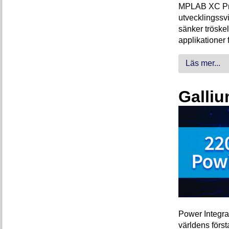
MPLAB XC Pro-
utvecklingssvi
sänker tröskel
applikationer 
Läs mer...
Galliu
Power Integra
världens förs