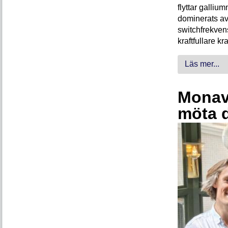
flyttar galliu
dominerats av
switchfrekven
kraftfullare k
Läs mer...
Monava
möta 