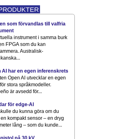
 PRODUKTER
n som förvandlas till valfria
rument
rtuella instrument i samma burk
 en FPGA som du kan
ammera. Australisk-
kanska...
 AI har en egen inferenskrets
tten Open AI utvecklar en egen
 för stora språkmodeller.
eño är avsedd för...
dar för edge-AI
kulle du kunna göra om du
 en kompakt sensor – en dryg
meter lång – som du kunde...
pistol på 30 kV