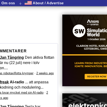
Om oss
⏚
About / Advertise
MMENTARER
Jan Tångring
Den aktiva flottan
är nu (22 juli) nere i tolv
on....
as robotaxiflotta krymper
·
2 weeks ago
freak
AI-radio
... att anpassa
kodning och modulering...
a lovar mycket med sin AI-radio
·
2
s ago
Jan Tångring
Tesla har