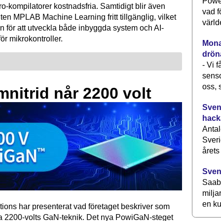
Power
kompilatorer kostnadsfria. Samtidigt blir även
vad f
ten MPLAB Machine Learning fritt tillgänglig, vilket
värld
n för att utveckla både inbyggda system och AI-
för mikrokontroller.
Monav
drön
- Vi 
senso
oss, 
mnitrid når 2200 volt
Svens
hack
Antal
Sveri
årets
Sven
Saab 
milja
en ku
tions har presenterat vad företaget beskriver som
ta 2200-volts GaN-teknik. Det nya PowiGaN-steget