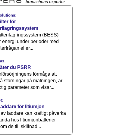
branschens experter
:
olutions
ilter för
erilagringssystem
atterilagringssystem (BESS)
r energi under perioder med
terfrågan eller...
:
as
äter du PSRR
försörjningens förmåga att
å störningar på matningen, är
ktig parameter som visar...
:
t
laddare för litiumjon
 av laddare kan kraftigt påverka
anda hos litiumjonbatterier
om de till skillnad...