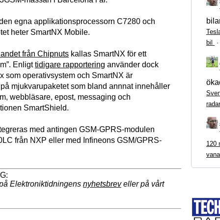
bila
 den egna applikationsprocessorn C7280 och
Tesl
tet heter SmartNX Mobile.
bil
andet från Chipnuts
kallas SmartNX för ett
em”. Enligt
tidigare rapportering
använder dock
ux som operativsystem och SmartNX är
ökad
på mjukvarupaketet som bland annnat innehåller
Sven
m, webbläsare, epost, messaging och
rada
tionen SmartShield.
ntegreras med antingen GSM-GPRS-modulen
0LC från NXP eller med Infineons GSM/GPRS-
120 m
vana
på Elektroniktidningens
nyhetsbrev
eller på vårt