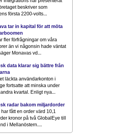
 Integrations har presenterat
öretaget beskriver som
ens första 2200-volts...
a tar in kapital för att möta
arboomen
får fler förfrågningar om våra
rer än vi någonsin hade väntat
säger Monavas vd...
k data klarar sig bättre från
arna
et läckta användarkonton i
ge fortsatte att minska under
 andra kvartal. Enligt nya...
sk radar bakom miljardorder
har fått en order värd 10,1
rder kronor på två GlobalEye till
nd i Mellanöstern....