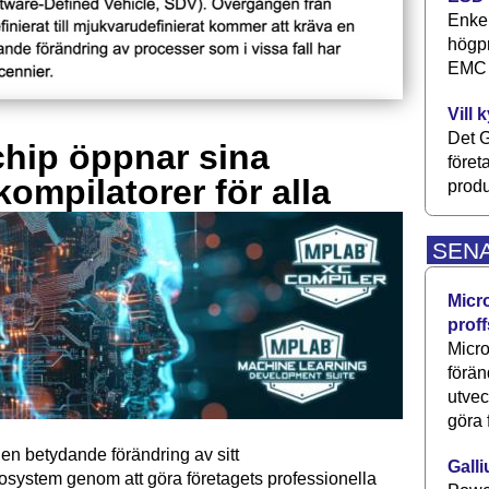
Enkel
högpr
EMC P
Vill 
Det G
hip öppnar sina
föret
kompilatorer för alla
produ
SEN
Micr
proff
Micro
förän
utve
göra 
en betydande förändring av sitt
Galli
osystem genom att göra företagets professionella