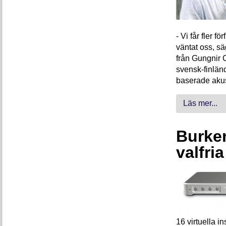
- Vi får fler 
väntat oss, s
från Gungnir 
svensk-finlän
baserade akus
Läs mer...
Burken
valfri
16 virtuella 