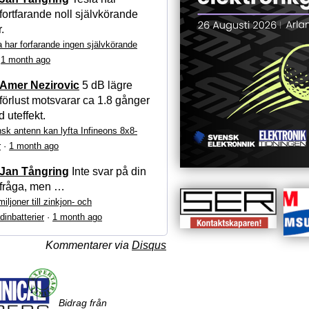
fortfarande noll självkörande
r.
a har forfarande ingen självkörande
·
1 month ago
Amer Nezirovic
5 dB lägre
förlust motsvarar ca 1.8 gånger
 uteffekt.
sk antenn kan lyfta Infineons 8x8-
r
·
1 month ago
Jan Tångring
Inte svar på din
fråga, men …
iljoner till zinkjon- och
dinbatterier
·
1 month ago
Kommentarer via
Disqus
Bidrag från