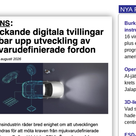
NYA
Burke
inst
16 vi
plus
progr
ameri
Open
AI-jä
krets
Jalap
3D-li
Vad s
hade
centi
ESD-