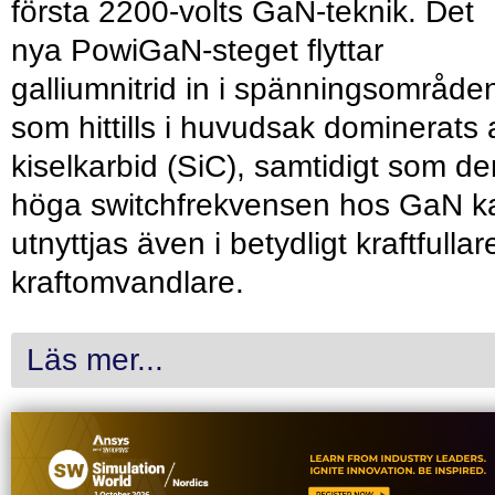
första 2200-volts GaN-teknik. Det
nya PowiGaN-steget flyttar
galliumnitrid in i spänningsområde
som hittills i huvudsak dominerats 
kiselkarbid (SiC), samtidigt som de
höga switchfrekvensen hos GaN k
utnyttjas även i betydligt kraftfullar
kraftomvandlare.
Läs mer...