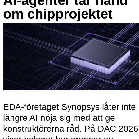
AI-agenter tar hand
om chipprojektet
EDA-företaget Synopsys låter inte
längre AI nöja sig med att ge
konstruktörerna råd. På DAC 2026