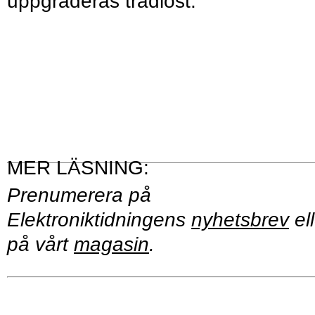
uppgraderas trådlöst.
Prenumerera på
Elektroniktidningens
nyhetsbrev
ell
på vårt
magasin
.