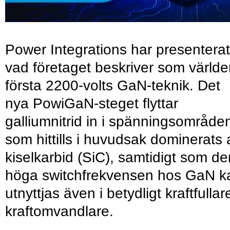
Power Integrations har presenterat
vad företaget beskriver som värld
första 2200-volts GaN-teknik. Det
nya PowiGaN-steget flyttar
galliumnitrid in i spänningsområde
som hittills i huvudsak dominerats 
kiselkarbid (SiC), samtidigt som de
höga switchfrekvensen hos GaN k
utnyttjas även i betydligt kraftfullar
kraftomvandlare.