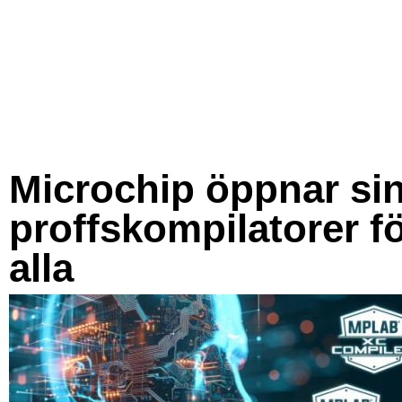
Microchip öppnar si
proffskompilatorer f
alla