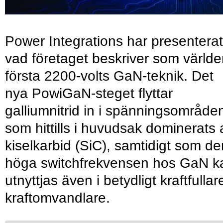
Power Integrations har presenterat
vad företaget beskriver som värld
första 2200-volts GaN-teknik. Det
nya PowiGaN-steget flyttar
galliumnitrid in i spänningsområde
som hittills i huvudsak dominerats 
kiselkarbid (SiC), samtidigt som de
höga switchfrekvensen hos GaN k
utnyttjas även i betydligt kraftfullar
kraftomvandlare.