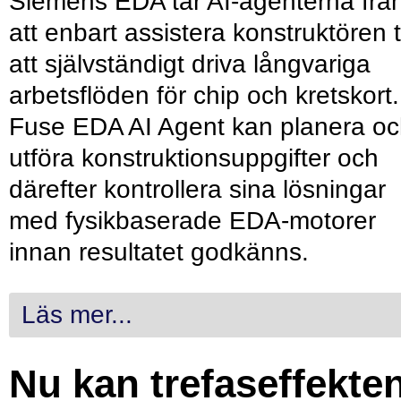
Siemens EDA tar AI-agenterna frå
att enbart assistera konstruktören ti
att självständigt driva långvariga
arbetsflöden för chip och kretskort.
Fuse EDA AI Agent kan planera o
utföra konstruktionsuppgifter och
därefter kontrollera sina lösningar
med fysikbaserade EDA-motorer
innan resultatet godkänns.
Läs mer...
Nu kan trefaseffekte