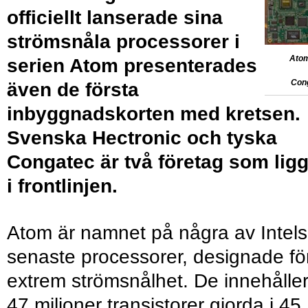
officiellt lanserade sina
strömsnåla processorer i
Atom
serien Atom presenterades
Con
även de första
inbyggnadskorten med kretsen.
Svenska Hectronic och tyska
Congatec är två företag som lig
i frontlinjen.
Atom är namnet på några av Intels
senaste processorer, designade fö
extrem strömsnålhet. De innehålle
47 miljoner transistorer gjorda i 45