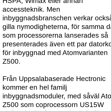
HSPA, Wimax eller annan
accessteknik. Men
inbyggnadsbranschen verkar ocks
gilla nymodigheterna, för samma 
som processorerna lanserades så
presenterades även ett par datorko
för inbyggnad med Atomvarianten
Z500.
Från Uppsalabaserade Hectronic
kommer en hel familj
inbyggnadsmoduler, med såväl At
Z500 som coprocessorn US15W