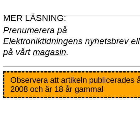
Prenumerera på
Elektroniktidningens
nyhetsbrev
ell
på vårt
magasin
.
Observera att artikeln publicerades 
2008 och är 18 år gammal