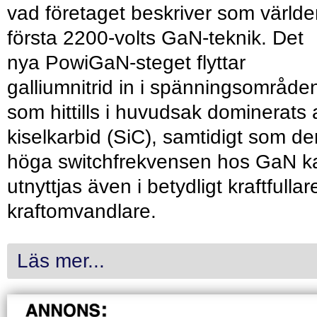
vad företaget beskriver som värld
första 2200-volts GaN-teknik. Det
nya PowiGaN-steget flyttar
galliumnitrid in i spänningsområde
som hittills i huvudsak dominerats 
kiselkarbid (SiC), samtidigt som de
höga switchfrekvensen hos GaN k
utnyttjas även i betydligt kraftfullar
kraftomvandlare.
Läs mer...