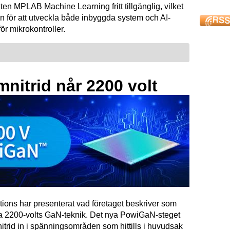
ten MPLAB Machine Learning fritt tillgänglig, vilket
n för att utveckla både inbyggda system och AI-
för mikrokontroller.
mnitrid når 2200 volt
tions har presenterat vad företaget beskriver som
ta 2200-volts GaN-teknik. Det nya PowiGaN-steget
mnitrid in i spänningsområden som hittills i huvudsak