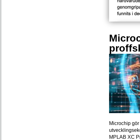
Microc
proffs
Microchip gör 
utvecklingsek
MPLAB XC Pro-