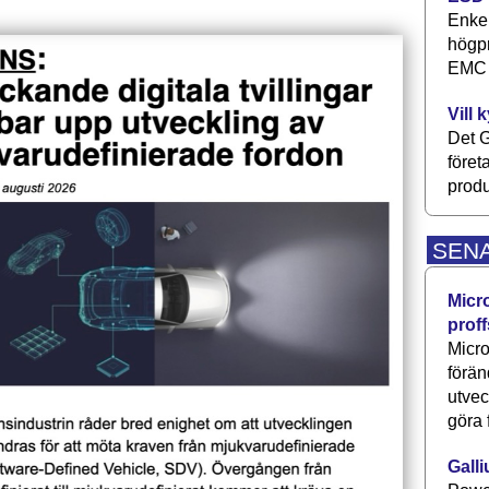
Enkel
högpr
EMC P
Vill 
Det G
föret
produ
SEN
Micr
proff
Micro
förän
utve
göra 
Galli