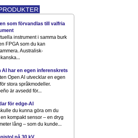
 PRODUKTER
n som förvandlas till valfria
rument
rtuella instrument i samma burk
 en FPGA som du kan
ammera. Australisk-
kanska...
 AI har en egen inferenskrets
tten Open AI utvecklar en egen
 för stora språkmodeller.
eño är avsedd för...
dar för edge-AI
kulle du kunna göra om du
 en kompakt sensor – en dryg
meter lång – som du kunde...
pistol på 30 kV