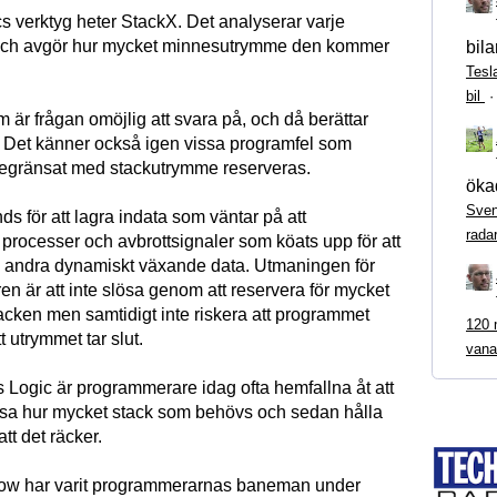
s verktyg heter StackX. Det analyserar varje
och avgör hur mycket minnesutrymme den kommer
bila
Tesl
bil
m är frågan omöjlig att svara på, och då berättar
 Det känner också igen vissa programfel som
begränsat med stackutrymme reserveras.
ökad
Sven
s för att lagra indata som väntar på att
rada
processer och avbrottsignaler som köats upp för att
 andra dynamiskt växande data. Utmaningen för
n är att inte slösa genom att reservera för mycket
acken men samtidigt inte riskera att programmet
120 m
t utrymmet tar slut.
vana
s Logic är programmerare idag ofta hemfallna åt att
issa hur mycket stack som behövs och sedan hålla
tt det räcker.
low har varit programmerarnas baneman under