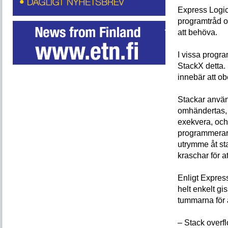
Express Logic
programtråd 
att behöva.
I vissa progra
StackX detta.
innebär att o
Stackar använd
omhändertas, 
exekvera, och
programmerare
utrymme åt st
kraschar för at
Enligt Expres
helt enkelt g
tummarna för a
– Stack overf