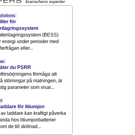
branschens experter
:
olutions
ilter för
erilagringssystem
atterilagringssystem (BESS)
r energi under perioder med
terfrågan eller...
:
as
äter du PSRR
försörjningens förmåga att
å störningar på matningen, är
ktig parameter som visar...
:
t
laddare för litiumjon
 av laddare kan kraftigt påverka
anda hos litiumjonbatterier
om de till skillnad...