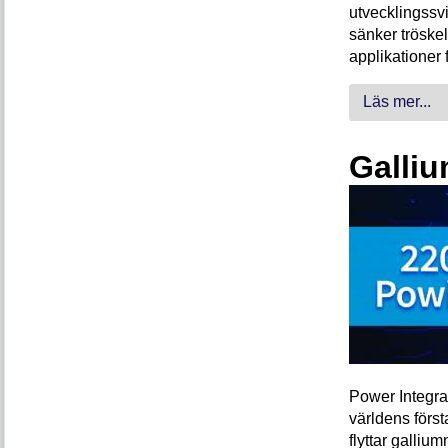
utvecklingssvi
sänker tröskel
applikationer 
Läs mer...
Galliu
Power Integra
världens förs
flyttar galliu