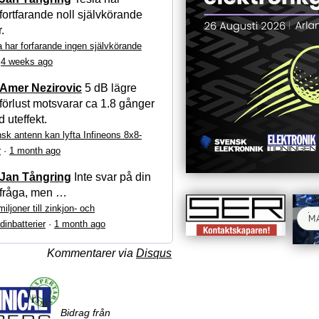
fortfarande noll självkörande
r.
a har forfarande ingen självkörande
·
4 weeks ago
Amer Nezirovic
5 dB lägre
förlust motsvarar ca 1.8 gånger
 uteffekt.
sk antenn kan lyfta Infineons 8x8-
r
·
1 month ago
Jan Tångring
Inte svar på din
fråga, men …
iljoner till zinkjon- och
dinbatterier
·
1 month ago
Kommentarer via
Disqus
Bidrag från