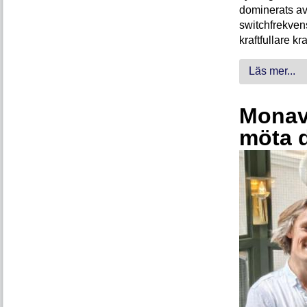
dominerats av
switchfrekven
kraftfullare k
Läs mer...
Monava
möta 