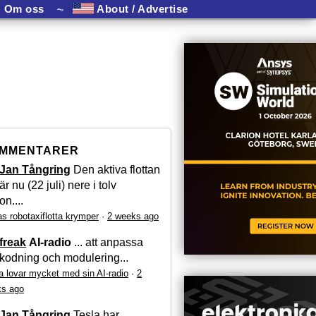
Om oss
⏦
About / Advertise
MMENTARER
Jan Tångring
Den aktiva flottan
är nu (22 juli) nere i tolv
on....
as robotaxiflotta krymper
·
2 weeks ago
freak
AI-radio
... att anpassa
kodning och modulering...
a lovar mycket med sin AI-radio
·
2
s ago
Jan Tångring
Tesla har