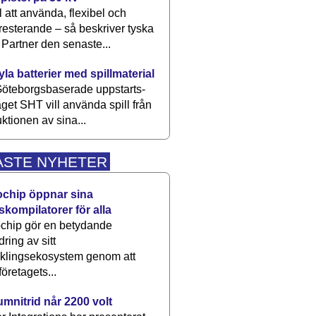
 att använda, flexibel och
esterande – så beskriver tyska
artner den senaste...
kyla batterier med spillmaterial
öteborgsbaserade upp­starts­
aget SHT vill använda spill från
ktionen av sina...
ASTE NYHETER
ochip öppnar sina
skompilatorer för alla
chip gör en betydande
dring av sitt
cklingsekosystem genom att
företagets...
umnitrid når 2200 volt