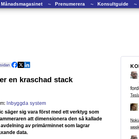
Månadsmagasinet
⏦
Prenumerera
⏦
Konsultguide
⏦
 sidan
KO
er en kraschad stack
ford
Tesl
Inbyggda system
c säger sig vara först med ett verktyg som
rammeraren att dimensionera den så kallade
Noki
 avdelning av primärminnet som lagrar
week
xande data.