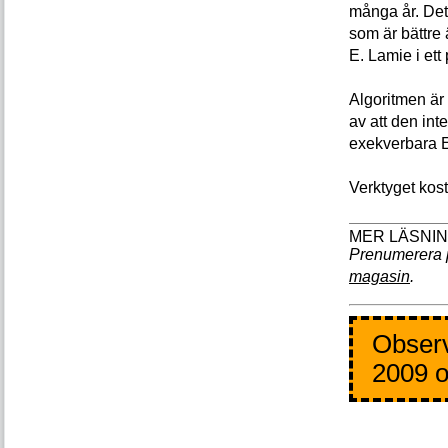
många år. Det 
som är bättre 
E. Lamie i et
Algoritmen är
av att den in
exekverbara E
Verktyget kost
Prenumerera 
magasin
.
Observ
2009 o