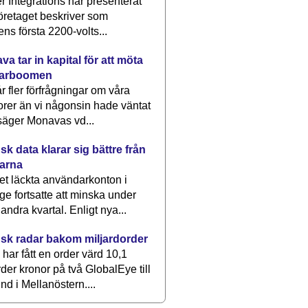
 Integrations har presenterat
öretaget beskriver som
ens första 2200-volts...
a tar in kapital för att möta
arboomen
får fler förfrågningar om våra
rer än vi någonsin hade väntat
säger Monavas vd...
k data klarar sig bättre från
arna
et läckta användarkonton i
ge fortsatte att minska under
 andra kvartal. Enligt nya...
sk radar bakom miljardorder
har fått en order värd 10,1
rder kronor på två GlobalEye till
nd i Mellanöstern....