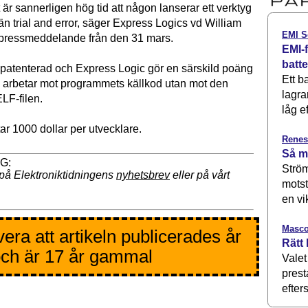
är sannerligen hög tid att någon lanserar ett verktyg
än trial and error, säger Express Logics vd William
EMI S
t pressmeddelande från den 31 mars.
EMI-f
batt
 patenterad och Express Logic gör en särskild poäng
Ett b
te arbetar mot programmets källkod utan mot den
lagra
LF-filen.
låg ef
ar 1000 dollar per utvecklare.
Renes
Så m
Ström
på Elektroniktidningens
nyhetsbrev
eller på vårt
motst
en vi
Masco
era att artikeln publicerades år
Rätt 
ch är 17 år gammal
Valet
prest
efters