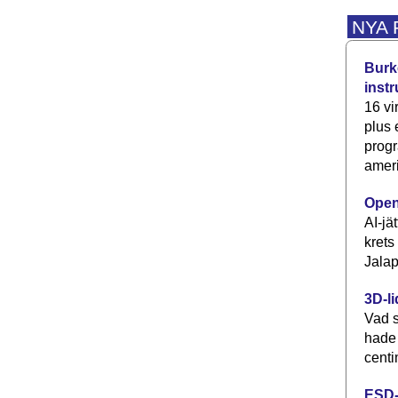
NYA
Burke
inst
16 vi
plus
progr
ameri
Open
AI-jä
krets
Jalap
3D-li
Vad s
hade
centi
ESD-