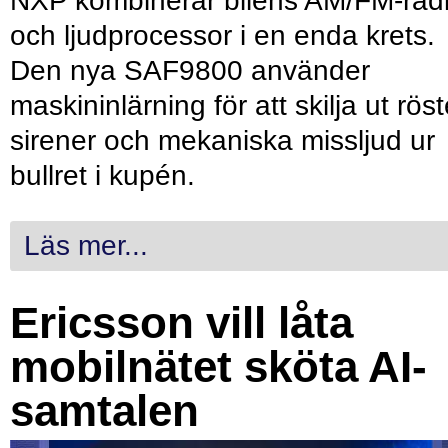
NXP kombinerar bilens AM/FM-rad
och ljudprocessor i en enda krets.
Den nya SAF9800 använder
maskininlärning för att skilja ut röst
sirener och mekaniska missljud ur
bullret i kupén.
Läs mer...
Ericsson vill låta
mobilnätet sköta AI-
samtalen