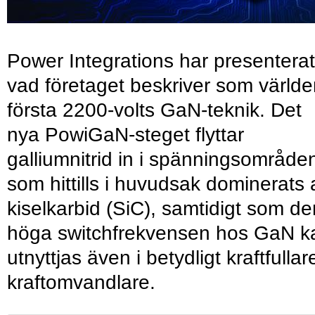
Power Integrations har presenterat
vad företaget beskriver som värld
första 2200-volts GaN-teknik. Det
nya PowiGaN-steget flyttar
galliumnitrid in i spänningsområde
som hittills i huvudsak dominerats 
kiselkarbid (SiC), samtidigt som de
höga switchfrekvensen hos GaN k
utnyttjas även i betydligt kraftfullar
kraftomvandlare.