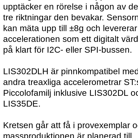
upptäcker en rörelse i någon av d
tre riktningar den bevakar. Sensor
kan mäta upp till ±8g och levererar
accelerationen som ett digitalt vär
på klart för I2C- eller SPI-bussen.
LIS302DLH är pinnkompatibel me
andra treaxliga accelerometrar ST:
Piccolofamilj inklusive LIS302DL o
LIS35DE.
Kretsen går att få i provexemplar 
massproduktionen är planerad till