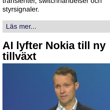
transienter, switchhändelser och
styrsignaler.
Läs mer...
AI lyfter Nokia till ny
tillväxt