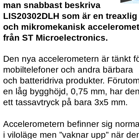
man snabbast beskriva
LIS20302DLH som är en treaxlig
och mikromekanisk acceleromet
från ST Microelectronics.
Den nya accelerometern är tänkt f
mobiltelefoner och andra bärbara
och batteridriva produkter. Föruto
en låg bygghöjd, 0,75 mm, har de
ett tassavtryck på bara 3x5 mm.
Accelerometern befinner sig norma
i viloläge men ”vaknar upp” när de