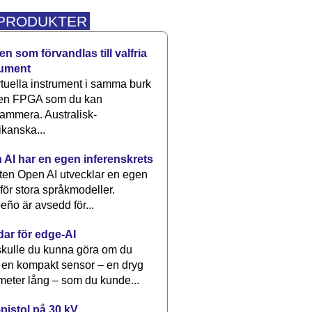
 PRODUKTER
n som förvandlas till valfria
rument
rtuella instrument i samma burk
 en FPGA som du kan
ammera. Australisk-
kanska...
 AI har en egen inferenskrets
tten Open AI utvecklar en egen
 för stora språkmodeller.
eño är avsedd för...
dar för edge-AI
kulle du kunna göra om du
 en kompakt sensor – en dryg
meter lång – som du kunde...
pistol på 30 kV