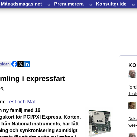
Månadsmagasinet
⏛
Prenumerera
⏛
Konsultguide
⏛
 sidan
KO
mling i expressfart
ford
on
,
Tesl
Test och Mat
n ny familj med 16
gskort för PCI/PXI Express. Korten,
Noki
rån National instruments, har fått
week
iming och synkronisering samtidigt