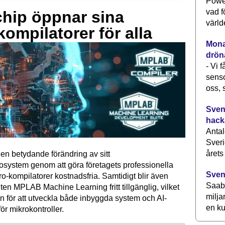
Power
vad f
hip öppnar sina
värld
kompilatorer för alla
Monav
drön
- Vi 
senso
oss, 
Svens
hack
Antal
Sveri
årets
en betydande förändring av sitt
osystem genom att göra företagets professionella
Sven
kompilatorer kostnadsfria. Samtidigt blir även
Saab 
ten MPLAB Machine Learning fritt tillgänglig, vilket
milja
n för att utveckla både inbyggda system och AI-
en ku
för mikrokontroller.