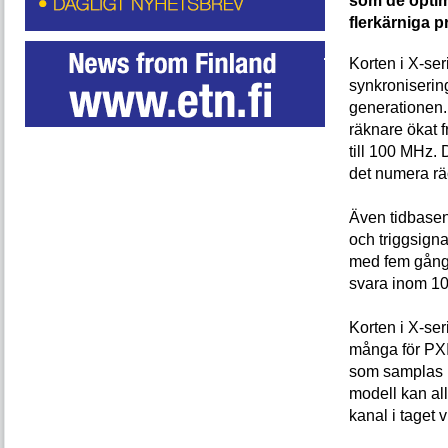
som de optime
flerkärniga p
Korten i X-ser
synkroniserin
generationen.
räknare ökat f
till 100 MHz. 
det numera räc
Även tidbasen
och triggsigna
med fem gånge
svara inom 10 n
Korten i X-ser
många för PXI
som samplas 
modell kan al
kanal i taget 