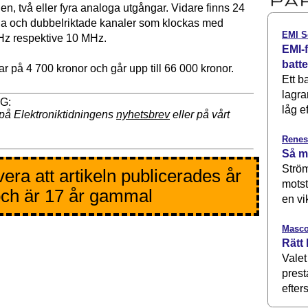
en, två eller fyra analoga utgångar. Vidare finns 24
tala och dubbelriktade kanaler som klockas med
EMI S
Hz respektive 10 MHz.
EMI-f
batt
jar på 4 700 kronor och går upp till 66 000 kronor.
Ett b
lagra
låg ef
på Elektroniktidningens
nyhetsbrev
eller på vårt
Renes
Så m
Ström
era att artikeln publicerades år
motst
ch är 17 år gammal
en vi
Masco
Rätt 
Valet
prest
efters