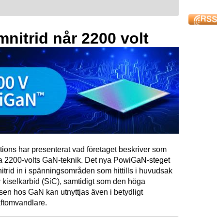
mnitrid når 2200 volt
tions har presenterat vad företaget beskriver som
ta 2200-volts GaN-teknik. Det nya PowiGaN-steget
mnitrid in i spänningsområden som hittills i huvudsak
 kiselkarbid (SiC), samtidigt som den höga
sen hos GaN kan utnyttjas även i betydligt
raftomvandlare.