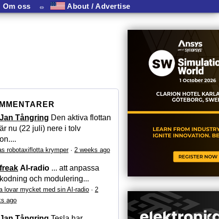
Om oss
⏛
About / Advertise
MMENTARER
Jan Tångring
Den aktiva flottan
är nu (22 juli) nere i tolv
on....
as robotaxiflotta krymper
·
2 weeks ago
freak
AI-radio
... att anpassa
kodning och modulering...
a lovar mycket med sin AI-radio
·
2
s ago
Jan Tångring
Tesla har