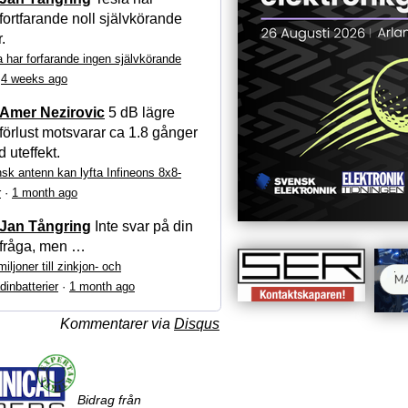
fortfarande noll självkörande
r.
a har forfarande ingen självkörande
·
4 weeks ago
Amer Nezirovic
5 dB lägre
förlust motsvarar ca 1.8 gånger
 uteffekt.
sk antenn kan lyfta Infineons 8x8-
r
·
1 month ago
Jan Tångring
Inte svar på din
fråga, men …
iljoner till zinkjon- och
dinbatterier
·
1 month ago
Kommentarer via
Disqus
Bidrag från