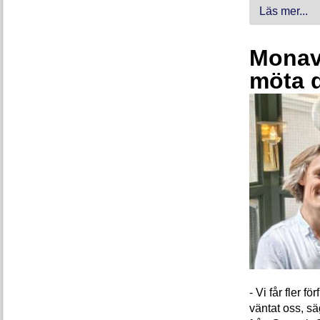
Läs mer...
Monava
möta 
- Vi får fler 
väntat oss, s