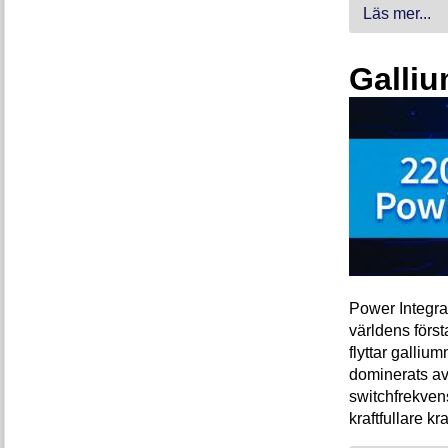
Läs mer...
Galliu
Power Integra
världens förs
flyttar galliu
dominerats av
switchfrekven
kraftfullare k