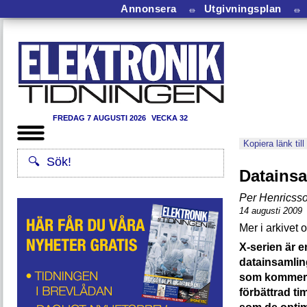
Annonsera
⏛
Utgivningsplan
⏛
FREDAG 7 AUGUSTI 2026
VECKA 32
Kopiera länk till
Datainsa
Per Henricss
14 augusti 2009
X-serien är e
datainsamlin
som kommer f
förbättrad t