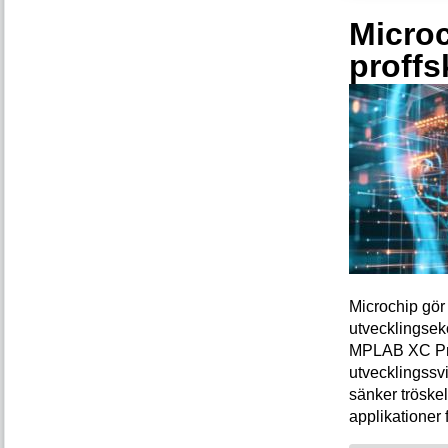
Microc
proffs
Microchip gör 
utvecklingsek
MPLAB XC Pro-
utvecklingssvi
sänker tröskel
applikationer 