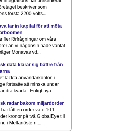
 Integrations har presenterat
öretaget beskriver som
ens första 2200-volts...
a tar in kapital för att möta
arboomen
får fler förfrågningar om våra
rer än vi någonsin hade väntat
säger Monavas vd...
k data klarar sig bättre från
arna
et läckta användarkonton i
ge fortsatte att minska under
 andra kvartal. Enligt nya...
sk radar bakom miljardorder
har fått en order värd 10,1
rder kronor på två GlobalEye till
nd i Mellanöstern....