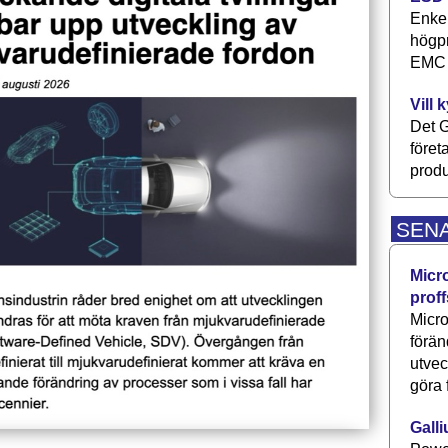
Enkel
högpr
EMC P
Vill 
Det G
föret
produ
SEN
Micr
proff
Micro
förän
utve
göra 
Galli