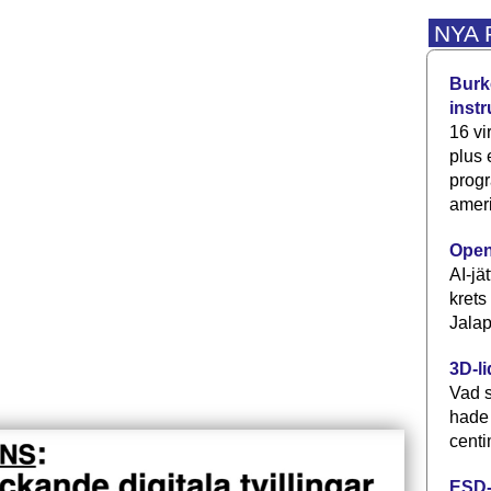
NYA
Burke
inst
16 vi
plus
progr
ameri
Open
AI-jä
krets
Jalap
3D-li
Vad s
hade
centi
ESD-