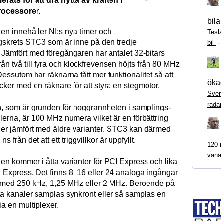
rats för att dra nytta av kraften i
rocessorer.
bila
ien innehåller NI:s nya timer och
Tesl
gskrets STC3 som är inne på den tredje
bil
 Jämfört med föregångaren har antalet 32-bitars
rån två till fyra och klockfrevensen höjts från 80 MHz
Dessutom har räknarna fått mer funktionalitet så att
ökad
ker med en räknare för att styra en stegmotor.
Sven
rada
, som är grunden för noggrannheten i samplings-
lerna, är 100 MHz numera vilket är en förbättring
r jämfört med äldre varianter. STC3 kan därmed
s från det att ett triggvillkor är uppfyllt.
120 m
vana
ien kommer i åtta varianter för PCI Express och lika
 Express. Det finns 8, 16 eller 24 analoga ingångar
med 250 kHz, 1,25 MHz eller 2 MHz. Beroende på
la kanaler samplas synkront eller så samplas en
via en multiplexer.