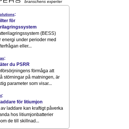
branschens experter
:
olutions
ilter för
erilagringssystem
atterilagringssystem (BESS)
r energi under perioder med
terfrågan eller...
:
as
äter du PSRR
försörjningens förmåga att
å störningar på matningen, är
ktig parameter som visar...
:
t
laddare för litiumjon
 av laddare kan kraftigt påverka
anda hos litiumjonbatterier
om de till skillnad...