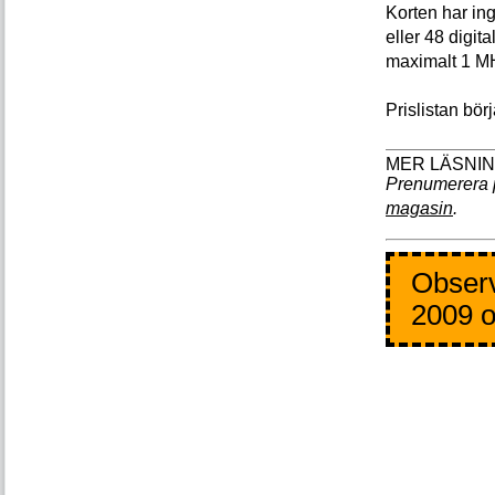
Korten har ing
eller 48 digi
maximalt 1 M
Prislistan bör
Prenumerera 
magasin
.
Observ
2009 o