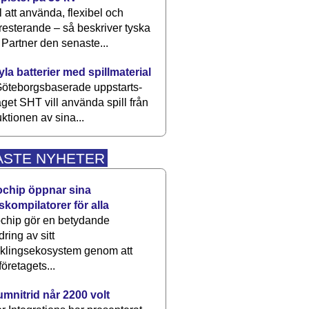
 att använda, flexibel och
esterande – så beskriver tyska
artner den senaste...
kyla batterier med spillmaterial
öteborgsbaserade upp­starts­
aget SHT vill använda spill från
ktionen av sina...
ASTE NYHETER
ochip öppnar sina
skompilatorer för alla
chip gör en betydande
dring av sitt
cklingsekosystem genom att
företagets...
umnitrid når 2200 volt