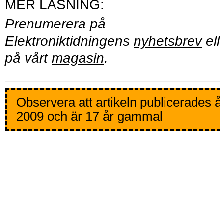
Prenumerera på
Elektroniktidningens
nyhetsbrev
ell
på vårt
magasin
.
Observera att artikeln publicerades 
2009 och är 17 år gammal