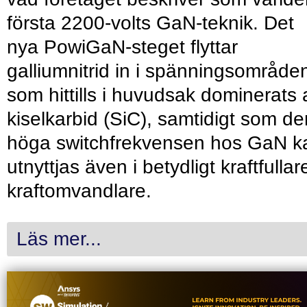
första 2200-volts GaN-teknik. Det
nya PowiGaN-steget flyttar
galliumnitrid in i spänningsområde
som hittills i huvudsak dominerats 
kiselkarbid (SiC), samtidigt som de
höga switchfrekvensen hos GaN k
utnyttjas även i betydligt kraftfullar
kraftomvandlare.
Läs mer...