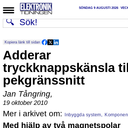
SÖNDAG 9 AUGUSTI 2026
VEC
Kopiera länk till sidan
Adderar
tryckknappskänsla til
pekgränssnitt
Jan Tångring
,
19 oktober 2010
Inbyggda system,
Komponen
Med hjälp av två magnetspolar