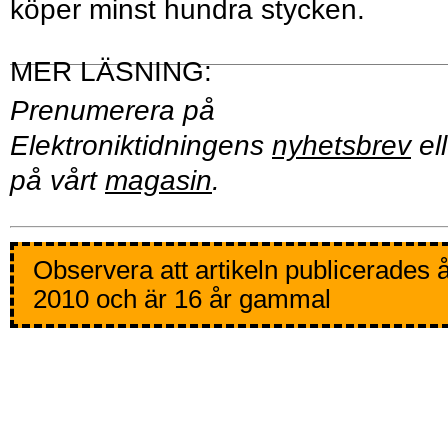
köper minst hundra stycken.
Prenumerera på
Elektroniktidningens
nyhetsbrev
ell
på vårt
magasin
.
Observera att artikeln publicerades 
2010 och är 16 år gammal