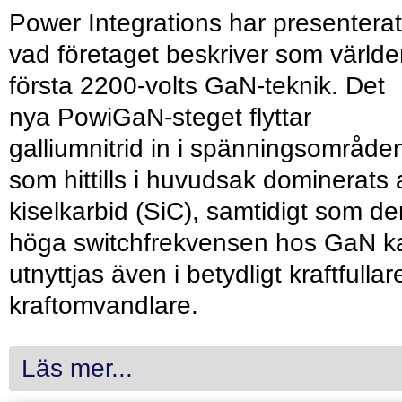
Power Integrations har presenterat
vad företaget beskriver som värld
första 2200-volts GaN-teknik. Det
nya PowiGaN-steget flyttar
galliumnitrid in i spänningsområde
som hittills i huvudsak dominerats 
kiselkarbid (SiC), samtidigt som de
höga switchfrekvensen hos GaN k
utnyttjas även i betydligt kraftfullar
kraftomvandlare.
Läs mer...