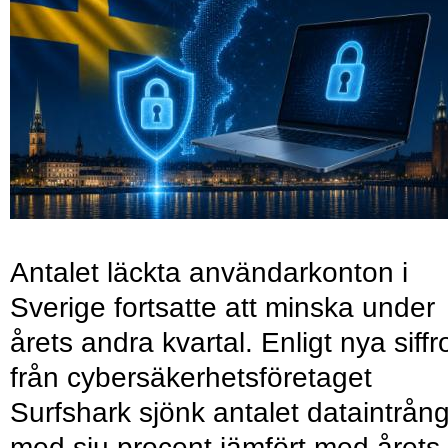
Antalet läckta användarkonton i
Sverige fortsatte att minska under
årets andra kvartal. Enligt nya siffr
från cybersäkerhetsföretaget
Surfshark sjönk antalet dataintrån
med sju procent jämfört med årets