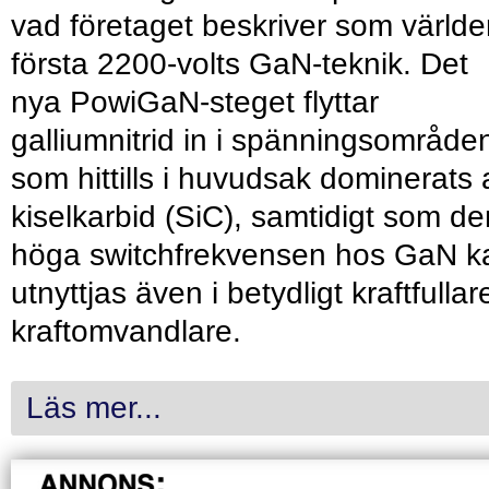
vad företaget beskriver som värld
första 2200-volts GaN-teknik. Det
nya PowiGaN-steget flyttar
galliumnitrid in i spänningsområde
som hittills i huvudsak dominerats 
kiselkarbid (SiC), samtidigt som de
höga switchfrekvensen hos GaN k
utnyttjas även i betydligt kraftfullar
kraftomvandlare.
Läs mer...