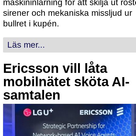
maskininlärning för att skilja ut röst
sirener och mekaniska missljud ur
bullret i kupén.
Läs mer...
Ericsson vill låta
mobilnätet sköta AI-
samtalen