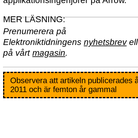
applikationsingenjörer på Arrow.
Prenumerera på
Elektroniktidningens
nyhetsbrev
ell
på vårt
magasin
.
Observera att artikeln publicerades 
2011 och är femton år gammal