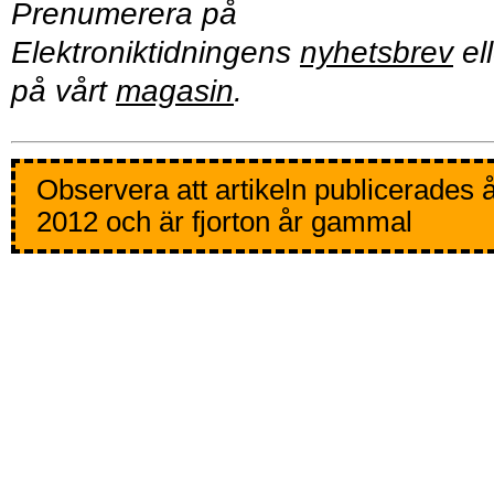
Prenumerera på
Elektroniktidningens
nyhetsbrev
ell
på vårt
magasin
.
Observera att artikeln publicerades 
2012 och är fjorton år gammal