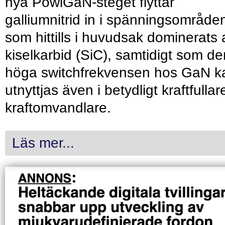
nya PowiGaN-steget flyttar
galliumnitrid in i spänningsområde
som hittills i huvudsak dominerats 
kiselkarbid (SiC), samtidigt som de
höga switchfrekvensen hos GaN k
utnyttjas även i betydligt kraftfullar
kraftomvandlare.
Läs mer...