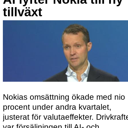
tillväxt
Nokias omsättning ökade med nio
procent under andra kvartalet,
justerat för valutaeffekter. Drivkraf
var försäljningen till AI- och