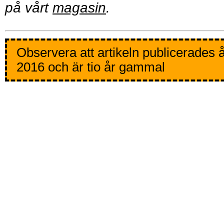
på vårt
magasin
.
Observera att artikeln publicerades 
2016 och är tio år gammal