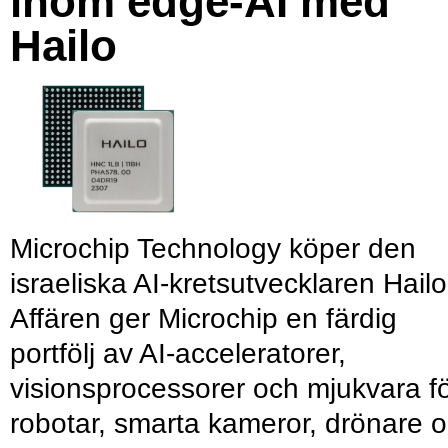
inom edge-AI med
Hailo
Microchip Technology köper den
israeliska AI-kretsutvecklaren Hailo
Affären ger Microchip en färdig
portfölj av AI-acceleratorer,
visionsprocessorer och mjukvara f
robotar, smarta kameror, drönare 