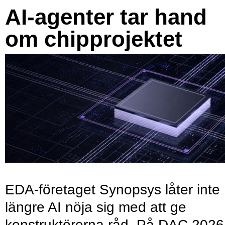
AI-agenter tar hand
om chipprojektet
EDA-företaget Synopsys låter inte
längre AI nöja sig med att ge
konstruktörerna råd. På DAC 2026