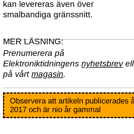
kan levereras även över
smalbandiga gränssnitt.
Prenumerera på
Elektroniktidningens
nyhetsbrev
ell
på vårt
magasin
.
Observera att artikeln publicerades 
2017 och är nio år gammal