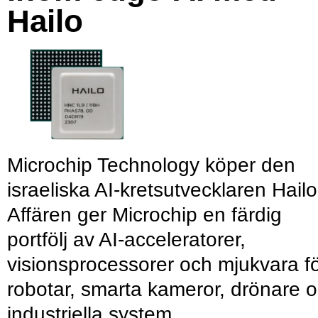
Hailo
Microchip Technology köper den
israeliska AI-kretsutvecklaren Hailo
Affären ger Microchip en färdig
portfölj av AI-acceleratorer,
visionsprocessorer och mjukvara f
robotar, smarta kameror, drönare 
industriella system.