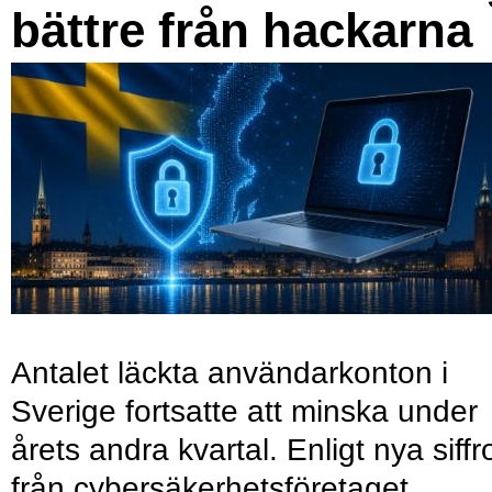
bättre från hackarna
Antalet läckta användarkonton i
Sverige fortsatte att minska under
årets andra kvartal. Enligt nya siffr
från cybersäkerhetsföretaget