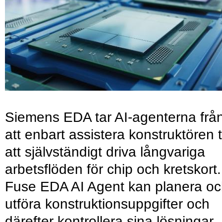
Siemens EDA tar AI-agenterna frå
att enbart assistera konstruktören ti
att självständigt driva långvariga
arbetsflöden för chip och kretskort.
Fuse EDA AI Agent kan planera o
utföra konstruktionsuppgifter och
därefter kontrollera sina lösningar