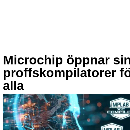
Microchip öppnar si
proffskompilatorer f
alla