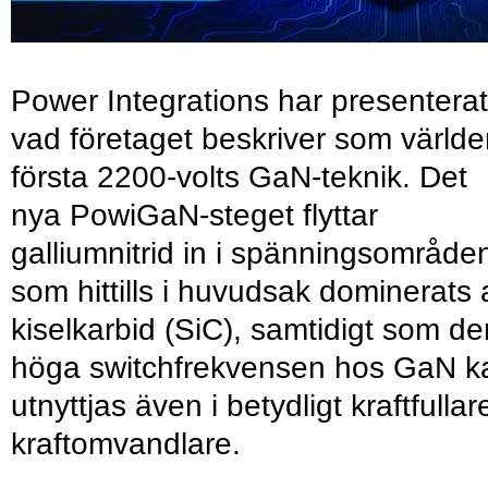
Power Integrations har presenterat
vad företaget beskriver som värld
första 2200-volts GaN-teknik. Det
nya PowiGaN-steget flyttar
galliumnitrid in i spänningsområde
som hittills i huvudsak dominerats 
kiselkarbid (SiC), samtidigt som de
höga switchfrekvensen hos GaN k
utnyttjas även i betydligt kraftfullar
kraftomvandlare.