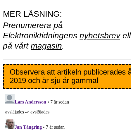
Prenumerera på
Elektroniktidningens
nyhetsbrev
ell
på vårt
magasin
.
Observera att artikeln publicerades 
2019 och är sju år gammal