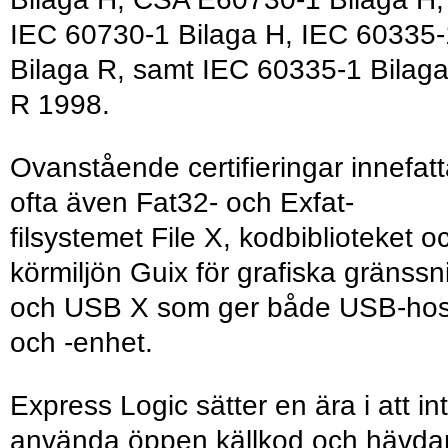
IEC 60730-1 Bilaga H, IEC 60335-
Bilaga R, samt IEC 60335-1 Bilag
R 1998.
Ovanstående certifieringar innefatt
ofta även Fat32- och Exfat-
filsystemet File X, kodbiblioteket o
körmiljön Guix för grafiska gränssni
och USB X som ger både USB-hos
och -enhet.
Express Logic sätter en ära i att in
använda öppen källkod och hävda