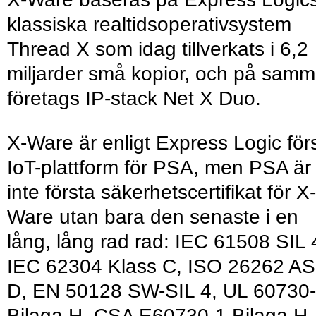
klassiska realtidsoperativsystem
Thread X som idag tillverkats i 6,2
miljarder små kopior, och på sam
företags IP-stack Net X Duo.
X-Ware är enligt Express Logic för
IoT-plattform för PSA, men PSA är
inte första säkerhetscertifikat för X-
Ware utan bara den senaste i en
lång, lång rad rad: IEC 61508 SIL 
IEC 62304 Klass C, ISO 26262 AS
D, EN 50128 SW-SIL 4, UL 60730
Bilaga H, CSA E60730-1 Bilaga H,