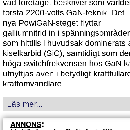
vad företaget beskriver som värld
första 2200-volts GaN-teknik. Det
nya PowiGaN-steget flyttar
galliumnitrid in i spänningsområde
som hittills i huvudsak dominerats 
kiselkarbid (SiC), samtidigt som de
höga switchfrekvensen hos GaN k
utnyttjas även i betydligt kraftfullar
kraftomvandlare.
Läs mer...