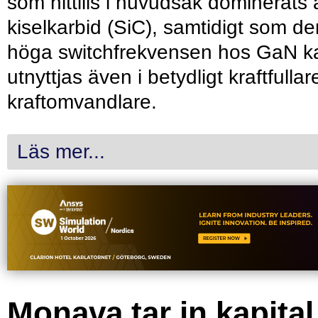
som hittills i huvudsak dominerats 
kiselkarbid (SiC), samtidigt som de
höga switchfrekvensen hos GaN k
utnyttjas även i betydligt kraftfullar
kraftomvandlare.
Läs mer...
Monava tar in kapital