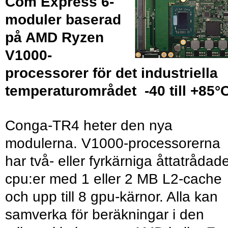
Com Express 6-
moduler baserad
på AMD Ryzen
V1000-
processorer för det industriella
temperaturområdet -40 till +85°C
Conga-TR4 heter den nya
modulerna. V1000-processorerna
har två- eller fyrkärniga åttatrådad
cpu:er med 1 eller 2 MB L2-cache
och upp till 8 gpu-kärnor. Alla kan
samverka för beräkningar i den