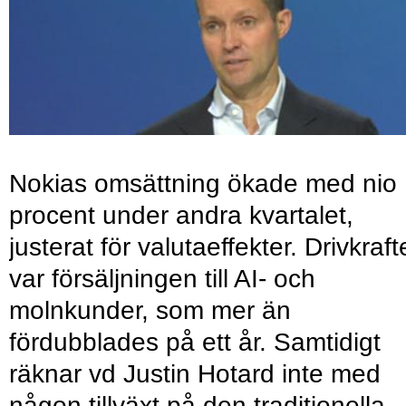
Nokias omsättning ökade med nio
procent under andra kvartalet,
justerat för valutaeffekter. Drivkraf
var försäljningen till AI- och
molnkunder, som mer än
fördubblades på ett år. Samtidigt
räknar vd Justin Hotard inte med
någon tillväxt på den traditionella