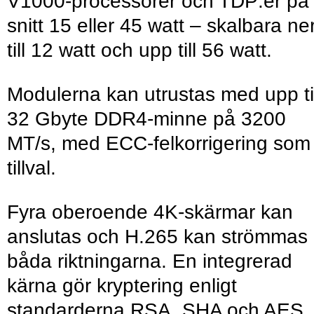
V1000-processorer och TDP:er på 
snitt 15 eller 45 watt – skalbara ne
till 12 watt och upp till 56 watt.
Modulerna kan utrustas med upp til
32 Gbyte DDR4-minne på 3200
MT/s, med ECC-felkorrigering som
tillval.
Fyra oberoende 4K-skärmar kan
anslutas och H.265 kan strömmas 
båda riktningarna. En integrerad
kärna gör kryptering enligt
standarderna RSA, SHA och AES.