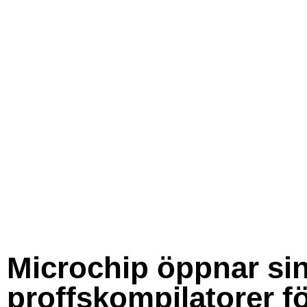
Microchip öppnar si
proffskompilatorer f