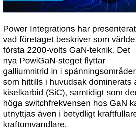
Power Integrations har presenterat
vad företaget beskriver som värld
första 2200-volts GaN-teknik. Det
nya PowiGaN-steget flyttar
galliumnitrid in i spänningsområde
som hittills i huvudsak dominerats 
kiselkarbid (SiC), samtidigt som de
höga switchfrekvensen hos GaN k
utnyttjas även i betydligt kraftfullar
kraftomvandlare.