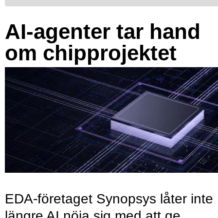
AI-agenter tar hand
om chipprojektet
EDA-företaget Synopsys låter inte
längre AI nöja sig med att ge