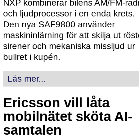
NXP kombinerar bilens AM/FM-rad
och ljudprocessor i en enda krets.
Den nya SAF9800 använder
maskininlärning för att skilja ut röst
sirener och mekaniska missljud ur
bullret i kupén.
Läs mer...
Ericsson vill låta
mobilnätet sköta AI-
samtalen