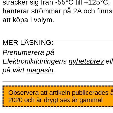
sträcker sig från -55°C till +125°C,
hanterar strömmar på 2A och finns
att köpa i volym.
Prenumerera på
Elektroniktidningens
nyhetsbrev
ell
på vårt
magasin
.
Observera att artikeln publicerades 
2020 och är drygt sex år gammal