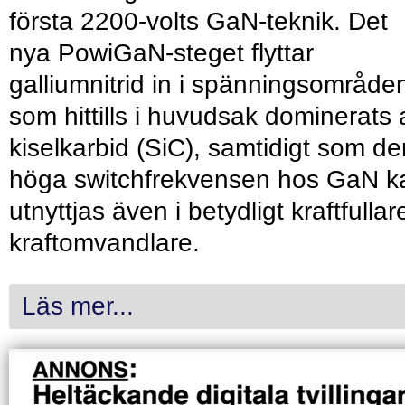
första 2200-volts GaN-teknik. Det
nya PowiGaN-steget flyttar
galliumnitrid in i spänningsområde
som hittills i huvudsak dominerats 
kiselkarbid (SiC), samtidigt som de
höga switchfrekvensen hos GaN k
utnyttjas även i betydligt kraftfullar
kraftomvandlare.
Läs mer...