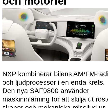
och motorfel
NXP kombinerar bilens AM/FM-rad
och ljudprocessor i en enda krets.
Den nya SAF9800 använder
maskininlärning för att skilja ut röst
sirener och mekaniska missljud ur