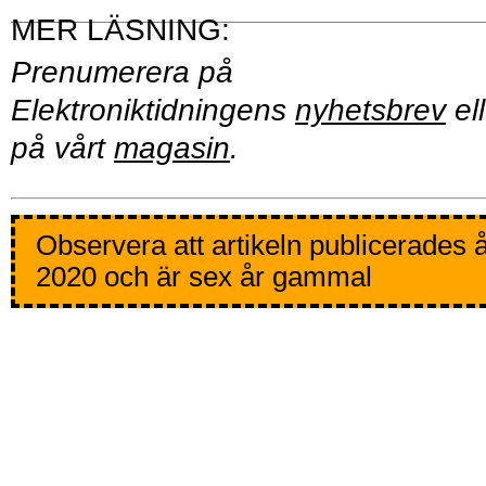
Prenumerera på
Elektroniktidningens
nyhetsbrev
ell
på vårt
magasin
.
Observera att artikeln publicerades 
2020 och är sex år gammal