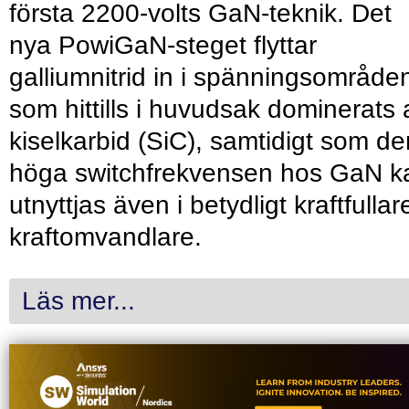
första 2200-volts GaN-teknik. Det
nya PowiGaN-steget flyttar
galliumnitrid in i spänningsområde
som hittills i huvudsak dominerats 
kiselkarbid (SiC), samtidigt som de
höga switchfrekvensen hos GaN k
utnyttjas även i betydligt kraftfullar
kraftomvandlare.
Läs mer...