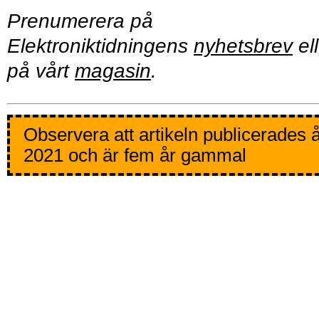
Prenumerera på
Elektroniktidningens
nyhetsbrev
ell
på vårt
magasin
.
Observera att artikeln publicerades 
2021 och är fem år gammal