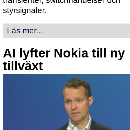
transienter, switchhändelser och
styrsignaler.
Läs mer...
AI lyfter Nokia till ny
tillväxt