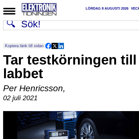
LÖRDAG 8 AUGUSTI 2026
VEC
Kopiera länk till sidan
Tar testkörningen till
labbet
Per Henricsson
,
02 juli 2021