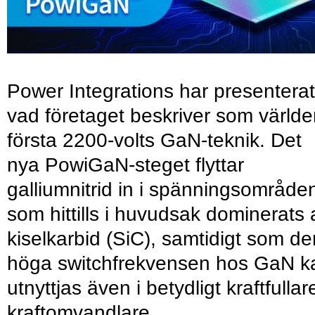
Power Integrations har presenterat
vad företaget beskriver som värld
första 2200-volts GaN-teknik. Det
nya PowiGaN-steget flyttar
galliumnitrid in i spänningsområde
som hittills i huvudsak dominerats 
kiselkarbid (SiC), samtidigt som de
höga switchfrekvensen hos GaN k
utnyttjas även i betydligt kraftfullar
kraftomvandlare.