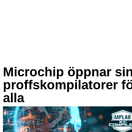
Microchip öppnar si
proffskompilatorer f
alla