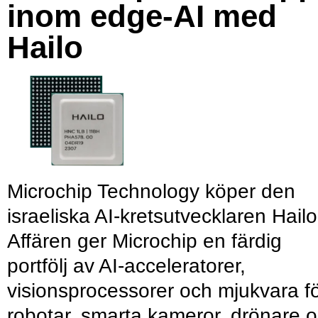
inom edge-AI med
Hailo
Microchip Technology köper den
israeliska AI-kretsutvecklaren Hailo
Affären ger Microchip en färdig
portfölj av AI-acceleratorer,
visionsprocessorer och mjukvara f
robotar, smarta kameror, drönare 