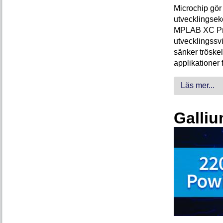
Microchip gör 
utvecklingsek
MPLAB XC Pro-
utvecklingssvi
sänker tröskel
applikationer 
Läs mer...
Galliu