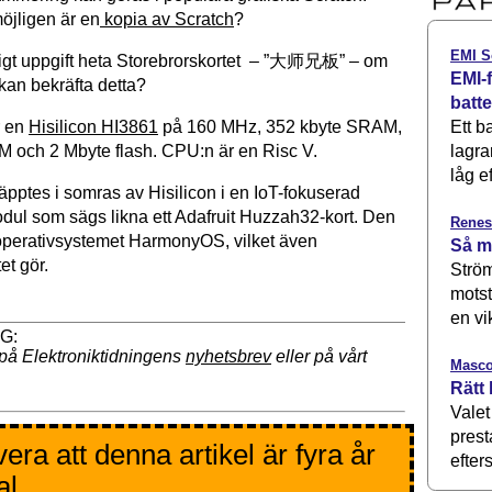
öjligen är en
kopia av Scratch
?
EMI S
ligt uppgift heta Storebrorskortet – ”大师兄板” – om
EMI-f
kan bekräfta detta?
batt
Ett b
r en
Hisilicon HI3861
på 160 MHz, 352 kbyte SRAM,
lagra
 och 2 Mbyte flash. CPU:n är en Risc V.
låg ef
äpptes i somras av Hisilicon i en IoT-fokuserad
dul som sägs likna ett Adafruit Huzzah32-kort. Den
Renes
operativsystemet HarmonyOS, vilket även
Så m
et gör.
Ström
motst
en vi
på Elektroniktidningens
nyhetsbrev
eller på vårt
Masco
Rätt 
Valet
prest
era att denna artikel är fyra år
efters
al