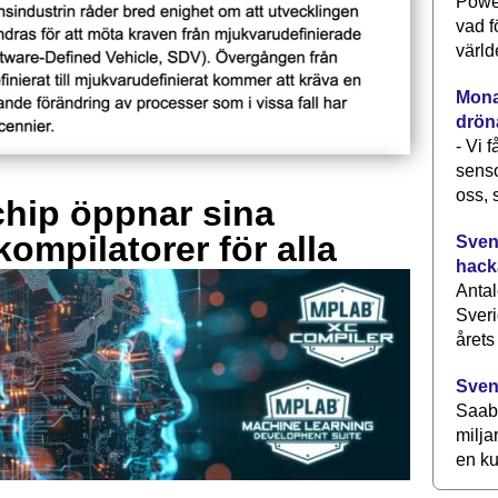
Power
vad f
värld
Monav
drön
- Vi 
senso
oss, 
hip öppnar sina
kompilatorer för alla
Svens
hack
Antal
Sveri
årets
Sven
Saab 
milja
en ku