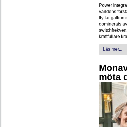
Power Integra
världens förs
flyttar galliu
dominerats av
switchfrekven
kraftfullare k
Läs mer...
Monava
möta 