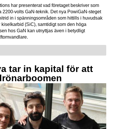
tions har presenterat vad företaget beskriver som
ta 2200-volts GaN-teknik. Det nya PowiGaN-steget
mnitrid in i spänningsområden som hittills i huvudsak
 kiselkarbid (SiC), samtidigt som den höga
sen hos GaN kan utnyttjas även i betydligt
raftomvandlare.
 tar in kapital för att
drönarboomen