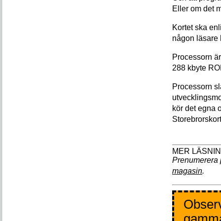
Eller om det m
Kortet ska en
någon läsare 
Processorn ä
288 kbyte ROM
Processorn sl
utvecklingsmo
kör det egna 
Storebrorskort
Prenumerera 
magasin
.
Observ
gamm