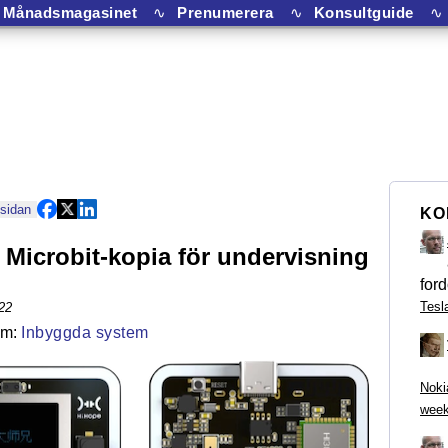
Månadsmagasinet
∿
Prenumerera
∿
Konsultguide
∿
 sidan
KO
 Microbit-kopia för undervisning
ford
Tesl
22
Inbyggda system
Noki
week