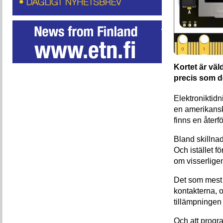
Kortet är väld
precis som de
Elektroniktid
en amerikansk 
finns en återfö
Bland skillnad
Och istället 
om visserlige
Det som mest 
kontakterna, 
tillämpningen 
Och att progr