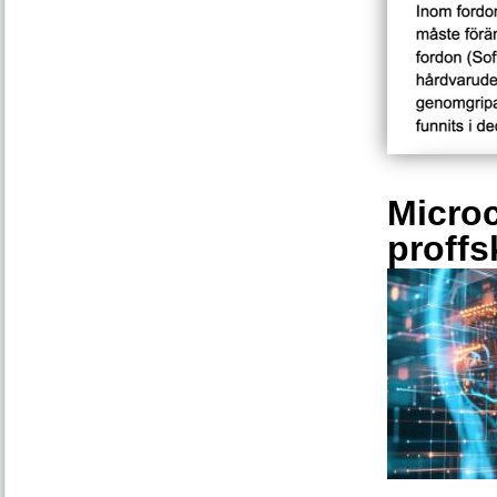
Microc
proffs