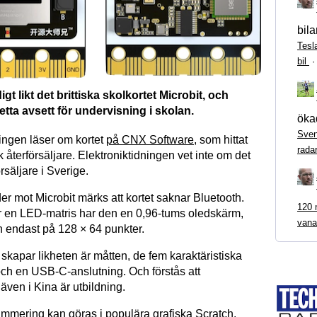
bila
Tesl
bil
igt likt det brittiska skolkortet Microbit, och
tta avsett för undervisning i skolan.
ökad
Sven
ningen läser om kortet
på CNX Software
, som hittat
rada
återförsäljare. Elektroniktidningen vet inte om det
rsäljare i Sverige.
er mot Microbit märks att kortet saknar Bluetooth.
120 m
för en LED-matris har den en 0,96-tums oledskärm,
vana
n endast på 128 × 64 punkter.
skapar likheten är måtten, de fem karaktäristiska
och en USB-C-anslutning. Och förstås att
även i Kina är utbildning.
ammering kan göras i populära grafiska Scratch.