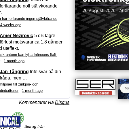
fortfarande noll självkörande
r.
a har forfarande ingen självkörande
·
4 weeks ago
Amer Nezirovic
5 dB lägre
förlust motsvarar ca 1.8 gånger
 uteffekt.
sk antenn kan lyfta Infineons 8x8-
r
·
1 month ago
Jan Tångring
Inte svar på din
fråga, men …
iljoner till zinkjon- och
dinbatterier
·
1 month ago
Kommentarer via
Disqus
Bidrag från