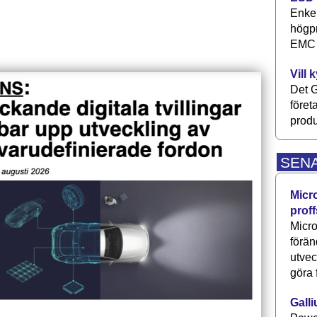
Enkel
högpr
EMC P
Vill 
Det G
föret
produ
SEN
Micr
proff
Micro
förän
utve
göra 
Galli