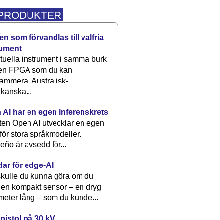
 PRODUKTER
n som förvandlas till valfria
rument
rtuella instrument i samma burk
 en FPGA som du kan
ammera. Australisk-
kanska...
 AI har en egen inferenskrets
tten Open AI utvecklar en egen
 för stora språkmodeller.
eño är avsedd för...
dar för edge-AI
kulle du kunna göra om du
 en kompakt sensor – en dryg
meter lång – som du kunde...
pistol på 30 kV