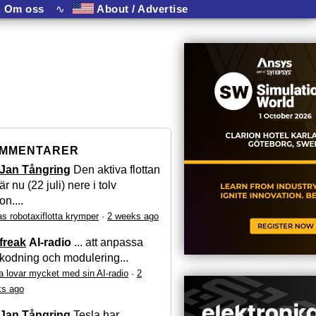
Om oss
∿
About / Advertise
MMENTARER
Jan Tångring
Den aktiva flottan
är nu (22 juli) nere i tolv
on....
as robotaxiflotta krymper
·
2 weeks ago
freak
AI-radio
... att anpassa
kodning och modulering...
a lovar mycket med sin AI-radio
·
2
s ago
Jan Tångring
Tesla har