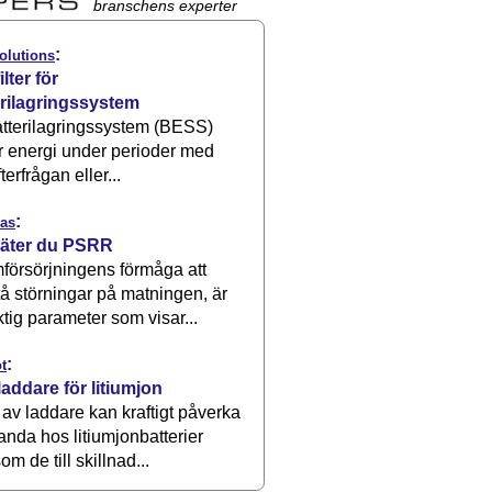
branschens experter
:
olutions
ilter för
erilagringssystem
atterilagringssystem (BESS)
r energi under perioder med
terfrågan eller...
:
as
äter du PSRR
försörjningens förmåga att
å störningar på matningen, är
ktig parameter som visar...
:
t
laddare för litiumjon
 av laddare kan kraftigt påverka
anda hos litiumjonbatterier
om de till skillnad...