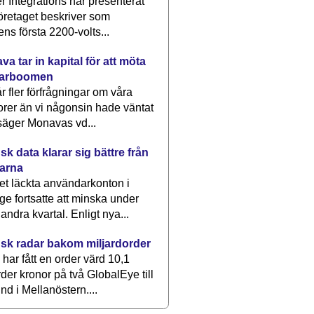
 Integrations har presenterat
öretaget beskriver som
ens första 2200-volts...
a tar in kapital för att möta
arboomen
får fler förfrågningar om våra
rer än vi någonsin hade väntat
säger Monavas vd...
k data klarar sig bättre från
arna
et läckta användarkonton i
ge fortsatte att minska under
 andra kvartal. Enligt nya...
sk radar bakom miljardorder
har fått en order värd 10,1
rder kronor på två GlobalEye till
nd i Mellanöstern....