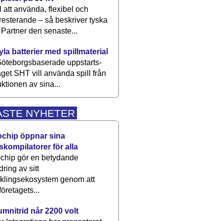
 att använda, flexibel och
esterande – så beskriver tyska
artner den senaste...
kyla batterier med spillmaterial
öteborgsbaserade upp­starts­
aget SHT vill använda spill från
ktionen av sina...
ASTE NYHETER
ochip öppnar sina
skompilatorer för alla
chip gör en betydande
dring av sitt
cklingsekosystem genom att
företagets...
umnitrid når 2200 volt