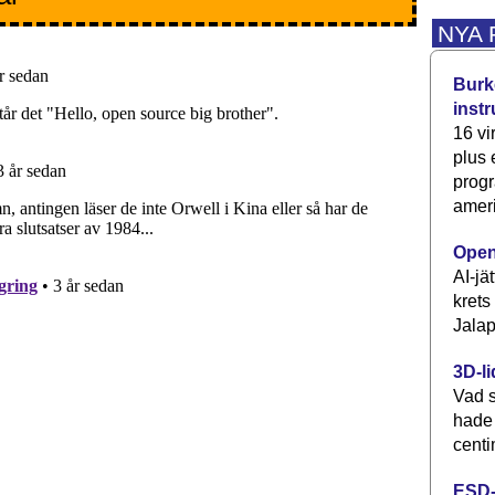
NYA
Burke
inst
16 vi
plus
progr
ameri
Open
AI-jä
krets
Jalap
3D-li
Vad s
hade
centi
ESD-