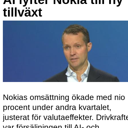
tillväxt
Nokias omsättning ökade med nio
procent under andra kvartalet,
justerat för valutaeffekter. Drivkraf
var försäljningen till AI- och