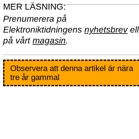
Prenumerera på
Elektroniktidningens
nyhetsbrev
ell
på vårt
magasin
.
Observera att denna artikel är nära
tre år gammal