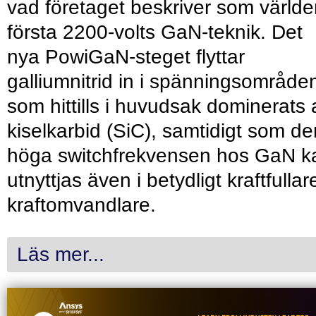
vad företaget beskriver som värld
första 2200-volts GaN-teknik. Det
nya PowiGaN-steget flyttar
galliumnitrid in i spänningsområde
som hittills i huvudsak dominerats 
kiselkarbid (SiC), samtidigt som de
höga switchfrekvensen hos GaN k
utnyttjas även i betydligt kraftfullar
kraftomvandlare.
Läs mer...