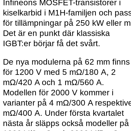
Infineons MOSFET-transistorer i
kiselkarbid i M1H-familjen och pas
för tillämpningar på 250 kW eller m
Det är en punkt där klassiska
IGBT:er börjar få det svårt.
De nya modulerna på 62 mm finns
för 1200 V med 5 mΩ/180 A, 2
mΩ/420 A och 1 mΩ/560 A.
Modellen för 2000 V kommer i
varianter på 4 mΩ/300 A respektiv
mΩ/400 A. Under första kvartalet
nästa år släpps också modeller på