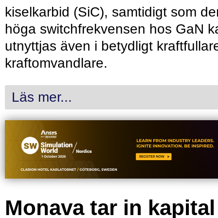
kiselkarbid (SiC), samtidigt som de
höga switchfrekvensen hos GaN k
utnyttjas även i betydligt kraftfullar
kraftomvandlare.
Läs mer...
Monava tar in kapital