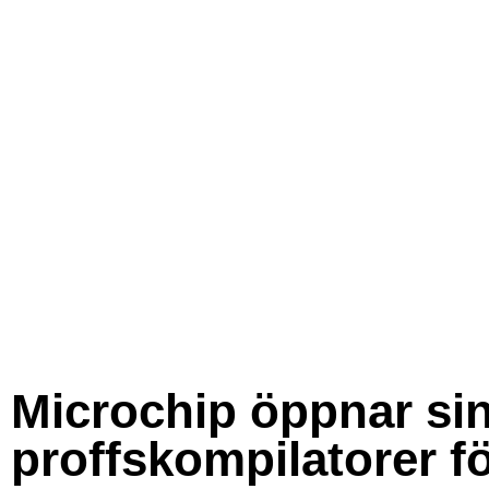
Microchip öppnar si
proffskompilatorer f