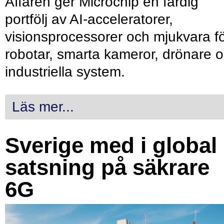
Affären ger Microchip en färdig
portfölj av AI-acceleratorer,
visionsprocessorer och mjukvara f
robotar, smarta kameror, drönare 
industriella system.
Läs mer...
Sverige med i global
satsning på säkrare
6G