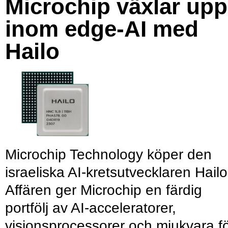
Microchip växlar upp
inom edge-AI med
Hailo
Microchip Technology köper den
israeliska AI-kretsutvecklaren Hailo
Affären ger Microchip en färdig
portfölj av AI-acceleratorer,
visionsprocessorer och mjukvara f