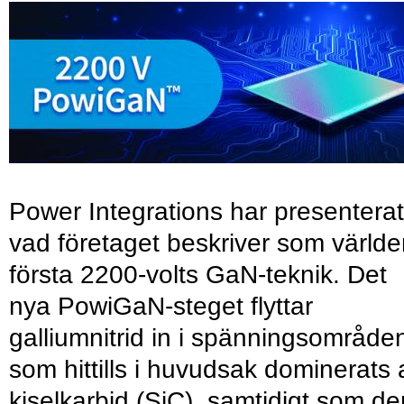
Power Integrations har presenterat
vad företaget beskriver som värld
första 2200-volts GaN-teknik. Det
nya PowiGaN-steget flyttar
galliumnitrid in i spänningsområde
som hittills i huvudsak dominerats 
kiselkarbid (SiC), samtidigt som de