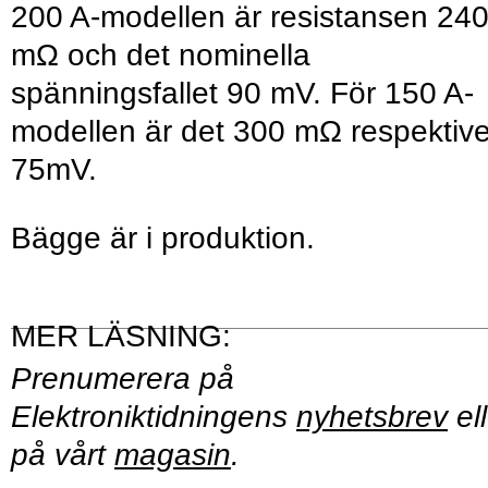
200 A-modellen är resistansen 24
mΩ och det nominella
spänningsfallet 90 mV. För 150 A-
modellen är det 300 mΩ respektiv
75mV.
Bägge är i produktion.
Prenumerera på
Elektroniktidningens
nyhetsbrev
ell
på vårt
magasin
.