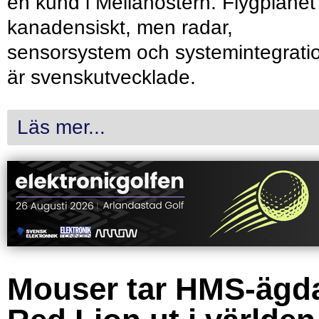
en kund i Mellanöstern. Flygplanet
kanadensiskt, men radar,
sensorsystem och systemintegrati
är svenskutvecklade.
Läs mer...
Mouser tar HMS-ägd