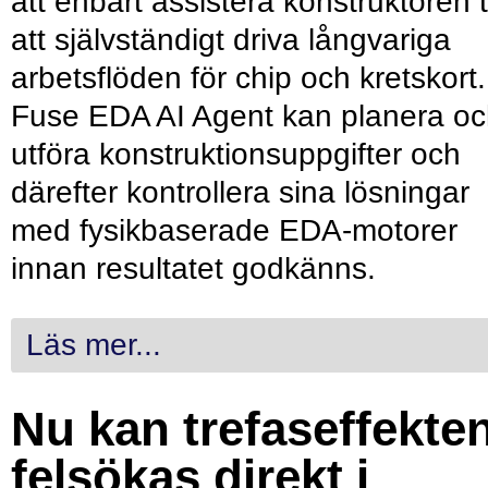
att enbart assistera konstruktören ti
att självständigt driva långvariga
arbetsflöden för chip och kretskort.
Fuse EDA AI Agent kan planera o
utföra konstruktionsuppgifter och
därefter kontrollera sina lösningar
med fysikbaserade EDA-motorer
innan resultatet godkänns.
Läs mer...
Nu kan trefaseffekte
felsökas direkt i