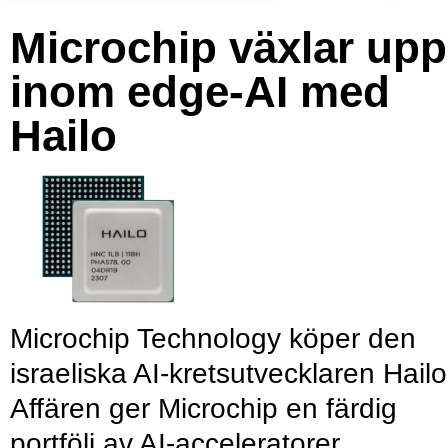
Microchip växlar upp
inom edge-AI med
Hailo
Microchip Technology köper den
israeliska AI-kretsutvecklaren Hailo
Affären ger Microchip en färdig
portfölj av AI-acceleratorer,