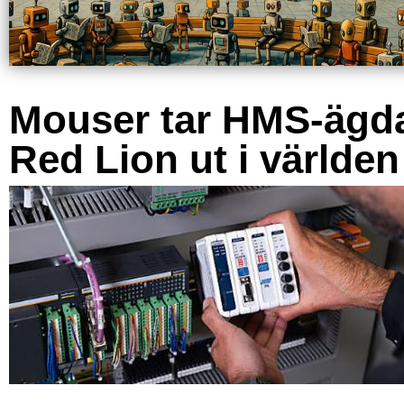
Mouser tar HMS-ägd
Red Lion ut i världen