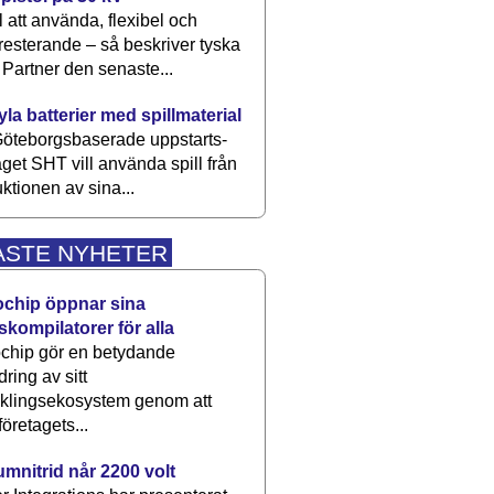
 att använda, flexibel och
esterande – så beskriver tyska
artner den senaste...
kyla batterier med spillmaterial
öteborgsbaserade upp­starts­
aget SHT vill använda spill från
ktionen av sina...
ASTE NYHETER
ochip öppnar sina
skompilatorer för alla
chip gör en betydande
dring av sitt
cklingsekosystem genom att
företagets...
umnitrid når 2200 volt