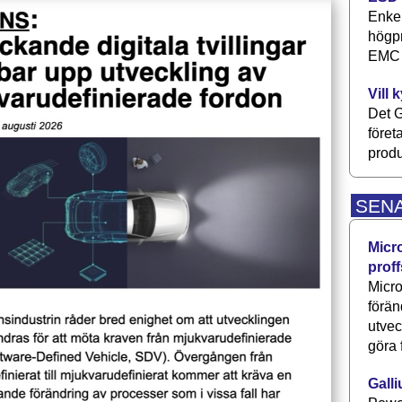
Enkel
högpr
EMC P
Vill 
Det G
föret
produ
SEN
Micr
proff
Micro
förän
utve
göra 
Galli