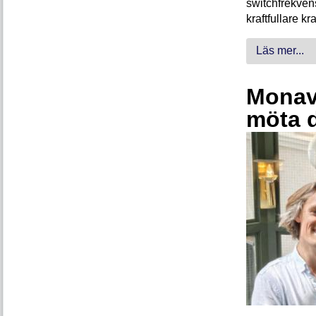
switchfrekven
kraftfullare k
Läs mer...
Monava
möta 