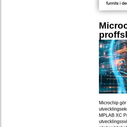
Microc
proffs
Microchip gör 
utvecklingsek
MPLAB XC Pro-
utvecklingssvi