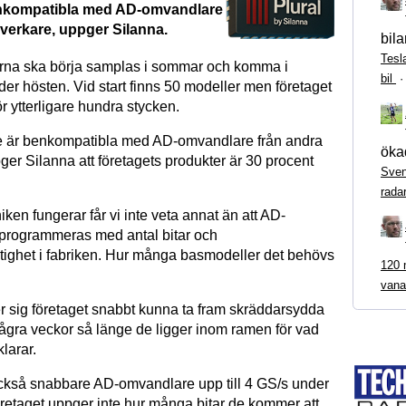
benkompatibla med AD-omvandlare
llverkare, uppger Silanna.
bila
Tesl
na ska börja samplas i sommar och komma i
bil
er hösten. Vid start finns 50 modeller men företaget
ör ytterligare hundra stycken.
e är benkompatibla med AD-omvandlare från andra
ökad
pger Silanna att företagets produkter är 30 procent
Sven
rada
iken fungerar får vi inte veta annat än att AD-
programmeras med antal bitar och
ighet i fabriken. Hur många basmodeller det behövs
120 m
vana
 sig företaget snabbt kunna ta fram skräddarsydda
några veckor så länge de ligger inom ramen för vad
larar.
ckså snabbare AD-omvandlare upp till 4 GS/s under
öretaget uppger inte hur många bitar de kommer att