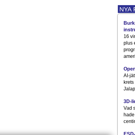
NYA
Burke
inst
16 vi
plus
progr
ameri
Open
AI-jä
krets
Jalap
3D-li
Vad s
hade
centi
ESD-