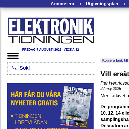
Annonsera
⟛
Utgivningsplan
⟛
FREDAG 7 AUGUSTI 2026
VECKA 32
Kopiera länk till
Vill ers
Per Henricss
23 maj 2025
De programm
10, 12, 14 ell
samplingshast
Dessutom är 