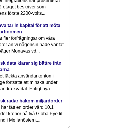
 Integrations har presenterat
öretaget beskriver som
ens första 2200-volts...
a tar in kapital för att möta
arboomen
får fler förfrågningar om våra
rer än vi någonsin hade väntat
säger Monavas vd...
k data klarar sig bättre från
arna
et läckta användarkonton i
ge fortsatte att minska under
 andra kvartal. Enligt nya...
sk radar bakom miljardorder
har fått en order värd 10,1
rder kronor på två GlobalEye till
nd i Mellanöstern....