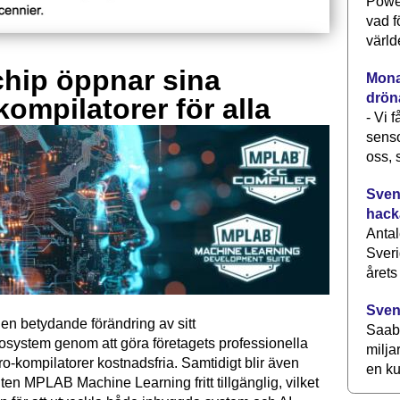
Power
vad f
värld
hip öppnar sina
Monav
drön
kompilatorer för alla
- Vi 
senso
oss, 
Svens
hack
Antal
Sveri
årets
Sven
en betydande förändring av sitt
Saab 
osystem genom att göra företagets professionella
milja
kompilatorer kostnadsfria. Samtidigt blir även
en ku
ten MPLAB Machine Learning fritt tillgänglig, vilket