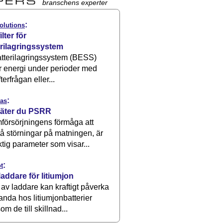
branschens experter
:
olutions
ilter för
erilagringssystem
atterilagringssystem (BESS)
r energi under perioder med
terfrågan eller...
:
as
äter du PSRR
försörjningens förmåga att
å störningar på matningen, är
ktig parameter som visar...
:
t
laddare för litiumjon
 av laddare kan kraftigt påverka
anda hos litiumjonbatterier
om de till skillnad...