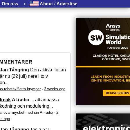
Om oss
⟛
About / Advertise
MMENTARER
Jan Tångring
Den aktiva flottan
är nu (22 juli) nere i tolv
on....
as robotaxiflotta krymper
·
2 weeks ago
freak
AI-radio
... att anpassa
kodning och modulering...
a lovar mycket med sin AI-radio
·
2
s ago
Jan Tångring
Tesla har