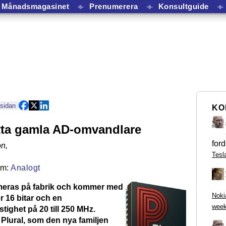
Månadsmagasinet
⟛
Prenumerera
⟛
Konsultguide
⟛
 sidan
KO
ätta gamla AD-omvandlare
ford
on
,
Tesl
Analogt
eras på fabrik och kommer med
Noki
er 16 bitar och en
week
ighet på 20 till 250 MHz.
Plural, som den nya familjen