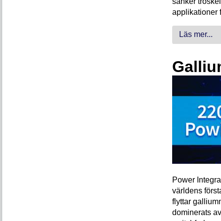
sänker tröskel
applikationer 
Läs mer...
Galliu
Power Integra
världens förs
flyttar galliu
dominerats av