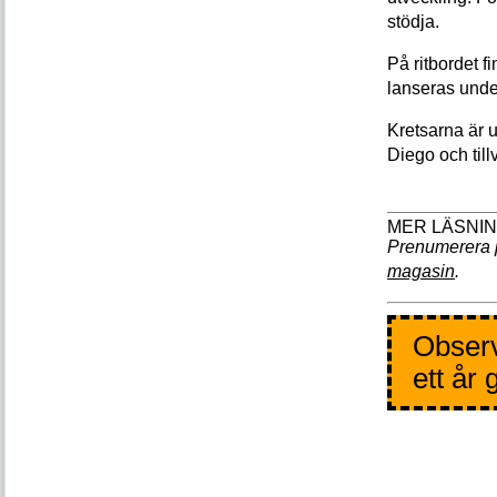
stödja.
På ritbordet 
lanseras unde
Kretsarna är 
Diego och till
Prenumerera 
magasin
.
Observ
ett år