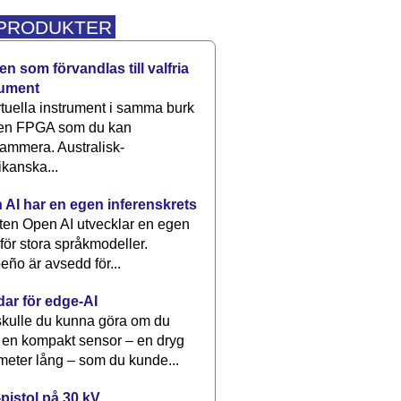
 PRODUKTER
n som förvandlas till valfria
rument
rtuella instrument i samma burk
 en FPGA som du kan
ammera. Australisk-
kanska...
 AI har en egen inferenskrets
tten Open AI utvecklar en egen
 för stora språkmodeller.
eño är avsedd för...
dar för edge-AI
kulle du kunna göra om du
 en kompakt sensor – en dryg
meter lång – som du kunde...
pistol på 30 kV