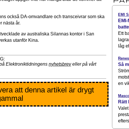
EMI S
finns också DA-omvandlare och transceivrar som ska
EMI-f
r nästa år.
batt
Ett b
utvecklade av australiska Silannas kontor i San
lagra
verkas utanför Kina.
låg ef
Renes
på Elektroniktidningens
nyhetsbrev
eller på vårt
Så m
Ström
motst
en vi
era att denna artikel är drygt
Masco
 gammal
Rätt 
Valet
prest
efters