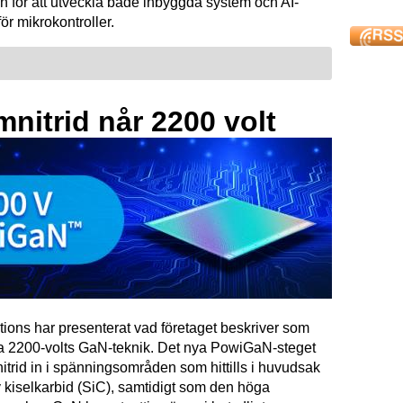
n för att utveckla både inbyggda system och AI-
för mikrokontroller.
mnitrid når 2200 volt
tions har presenterat vad företaget beskriver som
ta 2200-volts GaN-teknik. Det nya PowiGaN-steget
mnitrid in i spänningsområden som hittills i huvudsak
 kiselkarbid (SiC), samtidigt som den höga