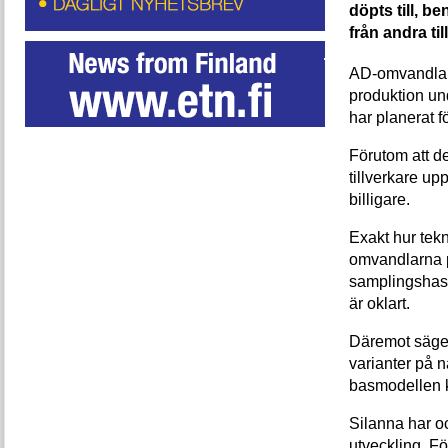
döpts till, 
från andra ti
AD-omvandlar
produktion und
har planerat f
Förutom att d
tillverkare up
billigare.
Exakt hur tekn
omvandlarna 
samplingshast
är oklart.
Däremot säger
varianter på 
basmodellen k
Silanna har o
utveckling. F