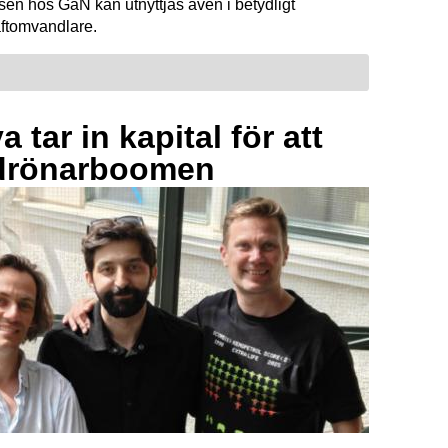
sen hos GaN kan utnyttjas även i betydligt
raftomvandlare.
 tar in kapital för att
drönarboomen