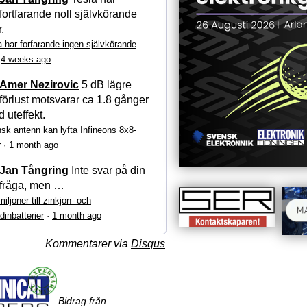
fortfarande noll självkörande
r.
a har forfarande ingen självkörande
·
4 weeks ago
Amer Nezirovic
5 dB lägre
förlust motsvarar ca 1.8 gånger
 uteffekt.
sk antenn kan lyfta Infineons 8x8-
r
·
1 month ago
Jan Tångring
Inte svar på din
fråga, men …
iljoner till zinkjon- och
dinbatterier
·
1 month ago
Kommentarer via
Disqus
Bidrag från