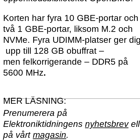
Korten har fyra 10 GBE-portar och
två 1 GBE-portar, liksom M.2 och
NVMe. Fyra UDIMM-platser ger di
upp till 128 GB obuffrat –
men felkorrigerande – DDR5 på
5600 MHz
.
Prenumerera på
Elektroniktidningens
nyhetsbrev
ell
på vårt
magasin
.