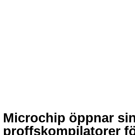
Microchip öppnar si
proffskompilatorer f