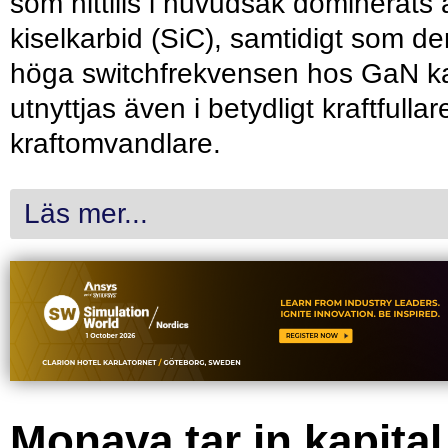
som hittills i huvudsak dominerats 
kiselkarbid (SiC), samtidigt som de
höga switchfrekvensen hos GaN k
utnyttjas även i betydligt kraftfullar
kraftomvandlare.
Läs mer...
Monava tar in kapital